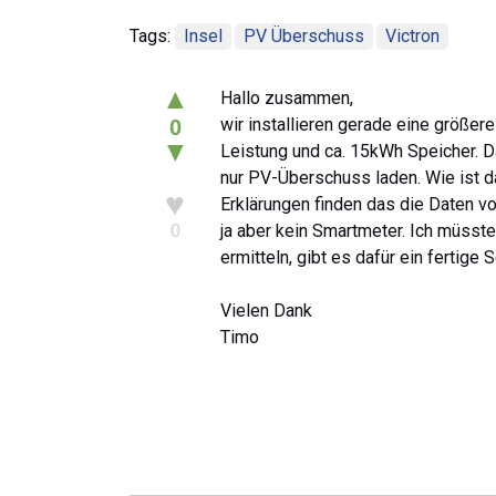
Tags:
Insel
PV Überschuss
Victron
▲
Hallo zusammen,
wir installieren gerade eine größer
0
▼
Leistung und ca. 15kWh Speicher. Da
nur PV-Überschuss laden. Wie ist da
♥
Erklärungen finden das die Daten 
ja aber kein Smartmeter. Ich müss
0
ermitteln, gibt es dafür ein fertige S
Vielen Dank
Timo