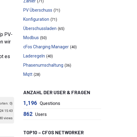
Zähler
(71)
PV Überschuss
(71)
Konfiguration
(71)
Überschussladen
(65)
Wp PV-
Modbus
(50)
n wir
cFos Charging Manager
(40)
bt es
Laderegeln
(40)
Phasenumschaltung
(36)
Mqtt
(28)
ANZAHL DER USER & FRAGEN
1,196
Questions
orten: 0)
24 15:43
862
Users
80 views
TOP10 – CFOS NETWORKER