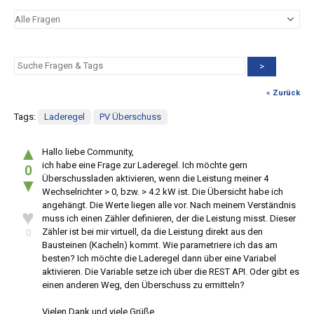
>
« Zurück
Tags:
Laderegel
PV Überschuss
▲
Hallo liebe Community,
ich habe eine Frage zur Laderegel. Ich möchte gern
0
Überschussladen aktivieren, wenn die Leistung meiner 4
▼
Wechselrichter > 0, bzw. > 4.2 kW ist. Die Übersicht habe ich
angehängt. Die Werte liegen alle vor. Nach meinem Verständnis
♥
muss ich einen Zähler definieren, der die Leistung misst. Dieser
Zähler ist bei mir virtuell, da die Leistung direkt aus den
0
Bausteinen (Kacheln) kommt. Wie parametriere ich das am
besten? Ich möchte die Laderegel dann über eine Variabel
aktivieren. Die Variable setze ich über die REST API. Oder gibt es
einen anderen Weg, den Überschuss zu ermitteln?
Vielen Dank und viele Grüße