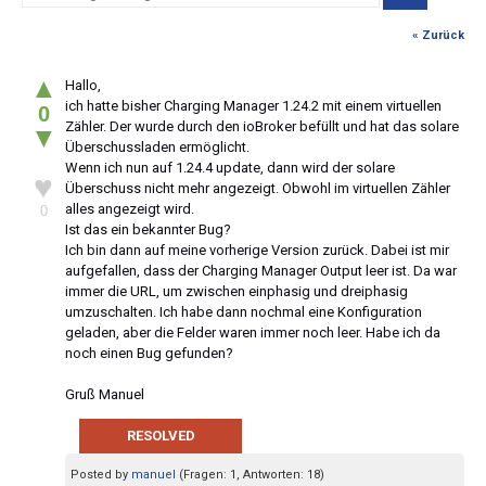
« Zurück
▲
Hallo,
ich hatte bisher Charging Manager 1.24.2 mit einem virtuellen
0
Zähler. Der wurde durch den ioBroker befüllt und hat das solare
▼
Überschussladen ermöglicht.
Wenn ich nun auf 1.24.4 update, dann wird der solare
♥
Überschuss nicht mehr angezeigt. Obwohl im virtuellen Zähler
alles angezeigt wird.
0
Ist das ein bekannter Bug?
Ich bin dann auf meine vorherige Version zurück. Dabei ist mir
aufgefallen, dass der Charging Manager Output leer ist. Da war
immer die URL, um zwischen einphasig und dreiphasig
umzuschalten. Ich habe dann nochmal eine Konfiguration
geladen, aber die Felder waren immer noch leer. Habe ich da
noch einen Bug gefunden?
Gruß Manuel
RESOLVED
Posted by
manuel
(Fragen: 1, Antworten: 18)