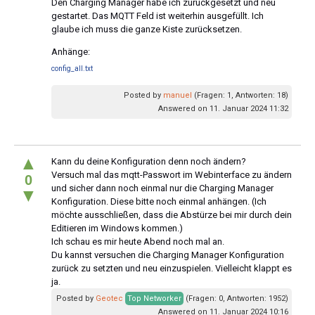
Den Charging Manager habe ich zurückgesetzt und neu
gestartet. Das MQTT Feld ist weiterhin ausgefüllt. Ich
glaube ich muss die ganze Kiste zurücksetzen.
Anhänge:
config_all.txt
Posted by
manuel
(Fragen: 1, Antworten: 18)
Answered on 11. Januar 2024 11:32
▲
Kann du deine Konfiguration denn noch ändern?
Versuch mal das mqtt-Passwort im Webinterface zu ändern
0
und sicher dann noch einmal nur die Charging Manager
▼
Konfiguration. Diese bitte noch einmal anhängen. (Ich
möchte ausschließen, dass die Abstürze bei mir durch dein
Editieren im Windows kommen.)
Ich schau es mir heute Abend noch mal an.
Du kannst versuchen die Charging Manager Konfiguration
zurück zu setzten und neu einzuspielen. Vielleicht klappt es
ja.
Posted by
Geotec
Top Networker
(Fragen: 0, Antworten: 1952)
Answered on 11. Januar 2024 10:16