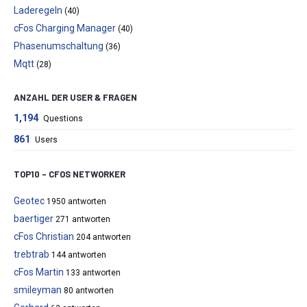
Laderegeln
(40)
cFos Charging Manager
(40)
Phasenumschaltung
(36)
Mqtt
(28)
ANZAHL DER USER & FRAGEN
1,194
Questions
861
Users
TOP10 – CFOS NETWORKER
Geotec
1950 antworten
baertiger
271 antworten
cFos Christian
204 antworten
trebtrab
144 antworten
cFos Martin
133 antworten
smileyman
80 antworten