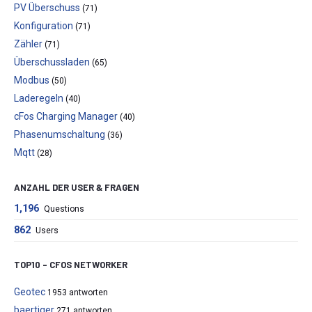
PV Überschuss
(71)
Konfiguration
(71)
Zähler
(71)
Überschussladen
(65)
Modbus
(50)
Laderegeln
(40)
cFos Charging Manager
(40)
Phasenumschaltung
(36)
Mqtt
(28)
ANZAHL DER USER & FRAGEN
1,196
Questions
862
Users
TOP10 – CFOS NETWORKER
Geotec
1953 antworten
baertiger
271 antworten