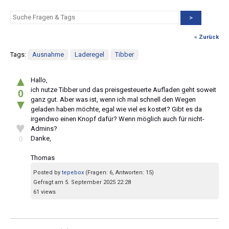
>
« Zurück
Tags:
Ausnahme
Laderegel
Tibber
▲
Hallo,
ich nutze Tibber und das preisgesteuerte Aufladen geht soweit
0
ganz gut. Aber was ist, wenn ich mal schnell den Wegen
▼
geladen haben möchte, egal wie viel es kostet? Gibt es da
irgendwo einen Knopf dafür? Wenn möglich auch für nicht-
♥
Admins?
Danke,
0
Thomas
Posted by
tepebox
(Fragen: 6, Antworten: 15)
Gefragt am 5. September 2025 22:28
61 views