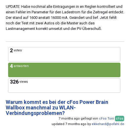
UPDATE: Habe nochmal alle Eintragungen in en Reglen kontrolliert und
einen Fehler im Parameter für den Ladestrom für die Zeitregel entdeckt.
Der stand auf 1600 anstatt 16000 mA. Geändert und lief. Jetzt fehlt
noch der Test mit zwei Autos ob die Master auch das
Lastmanagement korrekt umsetzt und der PV-Überschuß.
2
votes
4
antworten
326
views
Warum kommt es bei der cFos Power Brain
Wallbox manchmal zu WLAN-
Verbindungsproblemen?
7 months ago gefragt von
cFos Toni
cFos
updated 7 months ago by
ekkehard@pofahl.de