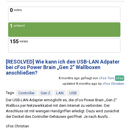
0
votes
1
antwort
155
views
[RESOLVED]
Wie kann ich den USB-LAN Adpater
bei cFos Power Brain „Gen 2“ Wallboxen
anschließen?
8 months ago gefragt von
cFos Toni
cFos
updated 8 months ago by
cFos Christian
Tags:
Controller
Gen 2
LAN
USB
Der USB-LAN-Adapter ermöglicht es, die cFos Power Brain „Gen 2“
Wallbox per Netzwerkkabel mit dem Internet zu verbinden. Der
Anschluss ist mit wenigen Handgriffen erledigt. Dazu wird zunächst
der Deckel des Controller-Gehäuses geöffnet. Je nach Ausfü...
cFos Christian