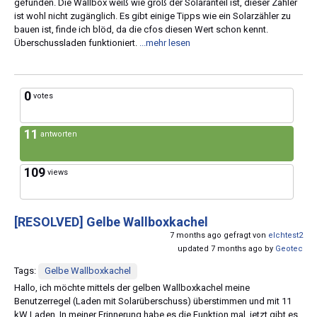
gefunden. Die Wallbox weiß wie groß der Solaranteil ist, dieser Zähler
ist wohl nicht zugänglich. Es gibt einige Tipps wie ein Solarzähler zu
bauen ist, finde ich blöd, da die cfos diesen Wert schon kennt.
Überschussladen funktioniert.
...mehr lesen
0
votes
11
antworten
109
views
[RESOLVED]
Gelbe Wallboxkachel
7 months ago gefragt von
elchtest2
updated 7 months ago by
Geotec
Tags:
Gelbe Wallboxkachel
Hallo, ich möchte mittels der gelben Wallboxkachel meine
Benutzerregel (Laden mit Solarüberschuss) überstimmen und mit 11
kW Laden. In meiner Erinnerung habe es die Funktion mal, jetzt gibt es