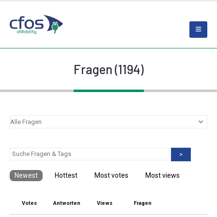
Fragen (1194)
>
Newest
Hottest
Most votes
Most views
Votes
Antworten
Views
Fragen