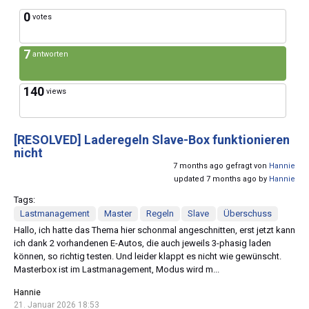
0
votes
7
antworten
140
views
[RESOLVED]
Laderegeln Slave-Box funktionieren
nicht
7 months ago gefragt von
Hannie
updated 7 months ago by
Hannie
Tags:
Lastmanagement
Master
Regeln
Slave
Überschuss
Hallo, ich hatte das Thema hier schonmal angeschnitten, erst jetzt kann
ich dank 2 vorhandenen E-Autos, die auch jeweils 3-phasig laden
können, so richtig testen. Und leider klappt es nicht wie gewünscht.
Masterbox ist im Lastmanagement, Modus wird m...
Hannie
21. Januar 2026 18:53