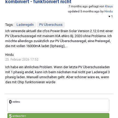
kombiniert - funktioniert nicht
7 months ago gefragt von
Klaus
updated 5 months ago by
Hindu
♥ 1
Tags:
Laderegeln
PV Überschuss
Ich verwende aktuell die cfos Power Brain Solar Version 2.12.0 mit einer
PV Überschussregel mit meinem KIA eNiro Bj. 2020 ohne Probleme. Ich
möchte allerdings zusätzlich zur PV Überschussregel, eine Preisregel,
die mit vollen 16000mA ladet (3phasig),...
Hindu
25. Februar 2026 17:52
Ich habe ein ähnliches Problem. Wenn der letzte PV Überschussladen
mit 1 phasig endet, kann ich beim nächsten mal nicht per Laderegel 3
phasig laden. Manuell umschalten geht. Aber schöner wäre es, wenn
das mit Chip funktionieren würde
0
votes
5
antworten