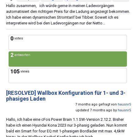
Hallo zusammen, ich würde gerne in meinen Ladevorgängen
automatisiert den richtigen Preis für die Ladung angezeigt bekommen.
Ich habe einen dynamischen Stromtarif bei Tibber. Soweit ich es
interpretiere wird bei den Ladevorgängen nur der Netto...
0
votes
2
antworten
105
views
[RESOLVED]
Wallbox Konfiguration für 1- und 3-
phasiges Laden
7 months ago gefragt von
hausnr5
updated 7 months ago by
hausnr5
Hallo, ich habe eine cFos Power Brain 1.1 SW-Version 2.12.2. Bisher
habe ich einen Hyundai Kona 2023 nur 3-phasig geladen. Nun kommt
bald ein Smart for four EQ mit 1-phasigen Bordlader mit max. 4,6kW
hinzu. In der Wallbox-Kachel-Konfig hatte ich bish...