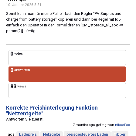
10. Januar 2026 8:31
Somit kann man für meine Fall einfach den Regler "PV-Surplus and
charge from battery storage" kopieren und dann bei Regel mit Id5
einfach den Operator in der Formel drehen [CM._storage_all_soc <=
param(2)] - fertig.
0
votes
0
antworten
83
views
Korrekte Preishinterlegung Funktion
"Netzentgelte"
Antworten Sie zuerst!
7 months ago gefragt von
nikocFos
Tags:
Ladepreis
Netzgelte
preisgesteuertes Laden
Tibber