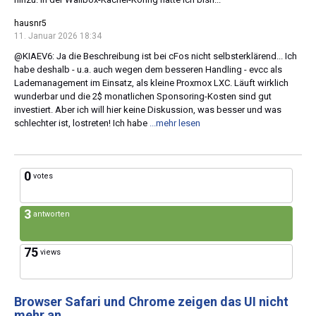
hausnr5
11. Januar 2026 18:34
@KIAEV6: Ja die Beschreibung ist bei cFos nicht selbsterklärend... Ich
habe deshalb - u.a. auch wegen dem besseren Handling - evcc als
Lademanagement im Einsatz, als kleine Proxmox LXC. Läuft wirklich
wunderbar und die 2$ monatlichen Sponsoring-Kosten sind gut
investiert. Aber ich will hier keine Diskussion, was besser und was
schlechter ist, lostreten! Ich habe
...mehr lesen
0
votes
3
antworten
75
views
Browser Safari und Chrome zeigen das UI nicht
mehr an