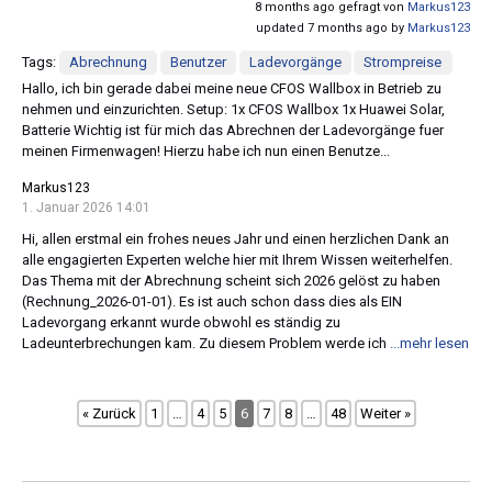
8 months ago gefragt von
Markus123
updated 7 months ago by
Markus123
Tags:
Abrechnung
Benutzer
Ladevorgänge
Strompreise
Hallo, ich bin gerade dabei meine neue CFOS Wallbox in Betrieb zu
nehmen und einzurichten. Setup: 1x CFOS Wallbox 1x Huawei Solar,
Batterie Wichtig ist für mich das Abrechnen der Ladevorgänge fuer
meinen Firmenwagen! Hierzu habe ich nun einen Benutze...
Markus123
1. Januar 2026 14:01
Hi, allen erstmal ein frohes neues Jahr und einen herzlichen Dank an
alle engagierten Experten welche hier mit Ihrem Wissen weiterhelfen.
Das Thema mit der Abrechnung scheint sich 2026 gelöst zu haben
(Rechnung_2026-01-01). Es ist auch schon dass dies als EIN
Ladevorgang erkannt wurde obwohl es ständig zu
Ladeunterbrechungen kam. Zu diesem Problem werde ich
...mehr lesen
« Zurück
1
…
4
5
6
7
8
…
48
Weiter »