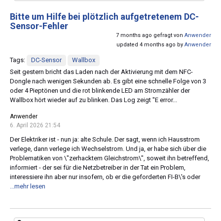
Bitte um Hilfe bei plötzlich aufgetretenem DC-
Sensor-Fehler
7 months ago gefragt von
Anwender
updated 4 months ago by
Anwender
Tags:
DC-Sensor
Wallbox
Seit gestern bricht das Laden nach der Aktivierung mit dem NFC-
Dongle nach wenigen Sekunden ab. Es gibt eine schnelle Folge von 3
oder 4 Pieptönen und die rot blinkende LED am Stromzähler der
Wallbox hört wieder auf zu blinken. Das Log zeigt "E error...
Anwender
6. April 2026 21:54
Der Elektriker ist - nun ja: alte Schule. Der sagt, wenn ich Hausstrom
verlege, dann verlege ich Wechselstrom. Und ja, er habe sich über die
Problematiken von \"zerhacktem Gleichstrom\", soweit ihn betreffend,
informiert - der sei für die Netzbetreiber in der Tat ein Problem,
interessiere ihn aber nur insofern, ob er die geforderten FI-B\'s oder
...mehr lesen