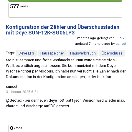
577
views
Konfiguration der Zähler und Überschussladen
mit Deye SUN-12K-SG05LP3
8 months ago gefragt von
Rudi23
updated 7 months ago by
sunset
Tags:
Deye LP3
Hausspeicher
Hausverbrauch
Überschuss
Moin zusammen und frohe Weihnachten! Nun wurde meine cfos-
Wallbox endlich angeschlossen. Sie kommuniziert mit dem Deye
Wechselrichter per Modbus. Ich habe nun versucht alle Zähler nach der
Dokumentation in der Konfiguration anzulegen, leider funktion...
sunset
3. Januar 2026 6:21
@Geotec - bei der neuen deye_lp3_bat1.json Version wird wieder max.
charge und discharge auf "0" gesetzt
0
votes