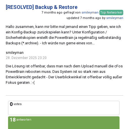
[RESOLVED]
Backup & Restore
7 months ago gefragt von
smileyman
Top Networker
updated 7 months ago by
smileyman
Hallo zusammen, kann mir bitte mal jemand einen Tipp geben, wie ich
ein Konfig-Backup zurückspielen kann? Unter Konfiguration /
Sicherheitskopien erstellt die PowerBrain ja regelmäßig selbstständig
Backups (*.archive). - Ich würde nun gerne eines von...
smileyman
28. Dezember 2025 23:20
Die Lösung ist offenbar, dass man nach dem Upload manuell die cFos
PowerBrain rebooten muss. Das System ist so stark rein aus
Entwicklersicht gedacht - Der Userblickwinkel ist offenbar völlig außer
Fokus geraten. :-(
0
votes
18
antworten