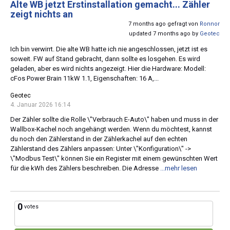
Alte WB jetzt Erstinstallation gemacht... Zähler
zeigt nichts an
7 months ago gefragt von
Ronnor
updated 7 months ago by
Geotec
Ich bin verwirrt. Die alte WB hatte ich nie angeschlossen, jetzt ist es
soweit. FW auf Stand gebracht, dann sollte es losgehen. Es wird
geladen, aber es wird nichts angezeigt. Hier die Hardware: Modell:
cFos Power Brain 11kW 1.1, Eigenschaften: 16 A,...
Geotec
4. Januar 2026 16:14
Der Zähler sollte die Rolle \"Verbrauch E-Auto\" haben und muss in der
Wallbox-Kachel noch angehängt werden. Wenn du möchtest, kannst
du noch den Zählerstand in der Zählerkachel auf den echten
Zählerstand des Zählers anpassen: Unter \"Konfiguration\" ->
\"Modbus Test\" können Sie ein Register mit einem gewünschten Wert
für die kWh des Zählers beschreiben. Die Adresse
...mehr lesen
0
votes