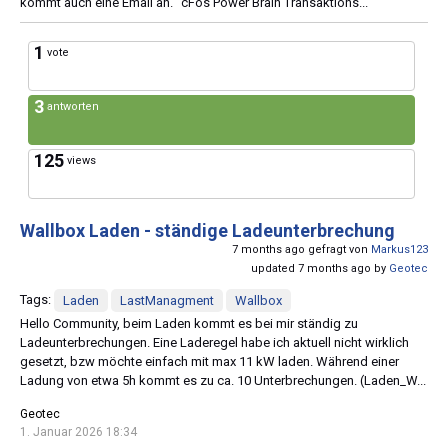
kommt auch eine Email an. "cFos Power Brain Transaktions...
1
vote
3
antworten
125
views
Wallbox Laden - ständige Ladeunterbrechung
7 months ago gefragt von
Markus123
updated 7 months ago by
Geotec
Tags:
Laden
LastManagment
Wallbox
Hello Community, beim Laden kommt es bei mir ständig zu
Ladeunterbrechungen. Eine Laderegel habe ich aktuell nicht wirklich
gesetzt, bzw möchte einfach mit max 11 kW laden. Während einer
Ladung von etwa 5h kommt es zu ca. 10 Unterbrechungen. (Laden_W...
Geotec
1. Januar 2026 18:34