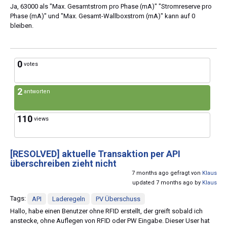
Ja, 63000 als "Max. Gesamtstrom pro Phase (mA)" "Stromreserve pro
Phase (mA)" und "Max. Gesamt-Wallboxstrom (mA)" kann auf 0
bleiben.
0
votes
2
antworten
110
views
[RESOLVED]
aktuelle Transaktion per API
überschreiben zieht nicht
7 months ago gefragt von
Klaus
updated 7 months ago by
Klaus
Tags:
API
Laderegeln
PV Überschuss
Hallo, habe einen Benutzer ohne RFID erstellt, der greift sobald ich
anstecke, ohne Auflegen von RFID oder PW Eingabe. Dieser User hat