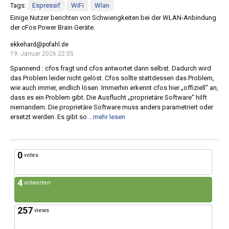
Tags:
Espressif
WiFi
Wlan
Einige Nutzer berichten von Schwierigkeiten bei der WLAN-Anbindung
der cFos Power Brain Geräte.
ekkehard@pofahl.de
19. Januar 2026 22:05
Spannend : cfos fragt und cfos antwortet dann selbst. Dadurch wird
das Problem leider nicht gelöst. Cfos sollte stattdessen das Problem,
wie auch immer, endlich lösen. Immerhin erkennt cfos hier „offiziell“ an,
dass es ein Problem gibt. Die Ausflucht „proprietäre Software“ hilft
niemandem. Die proprietäre Software muss anders parametriert oder
ersetzt werden. Es gibt so
...mehr lesen
0
votes
4
antworten
257
views