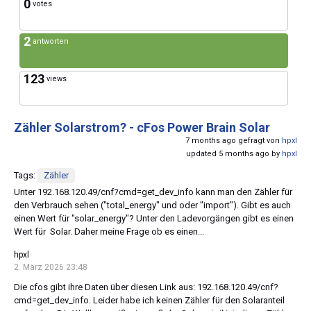
0
votes
2
antworten
123
views
Zähler Solarstrom? - cFos Power Brain Solar
7 months ago gefragt von
hpxl
updated 5 months ago by
hpxl
Tags:
Zähler
Unter 192.168.120.49/cnf?cmd=get_dev_info kann man den Zähler für
den Verbrauch sehen ("total_energy" und oder "import"). Gibt es auch
einen Wert für "solar_energy"? Unter den Ladevorgängen gibt es einen
Wert für Solar. Daher meine Frage ob es einen...
hpxl
2. März 2026 23:48
Die cfos gibt ihre Daten über diesen Link aus: 192.168.120.49/cnf?
cmd=get_dev_info. Leider habe ich keinen Zähler für den Solaranteil