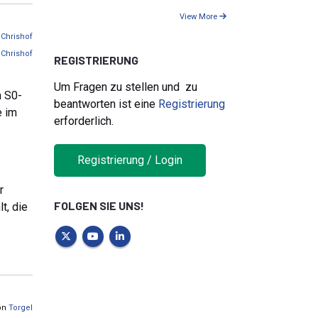
View More
n
Chrishof
y
Chrishof
REGISTRIERUNG
Um Fragen zu stellen und zu
n S0-
beantworten ist eine
Registrierung
e im
erforderlich.
Registrierung / Login
r
FOLGEN SIE UNS!
t, die
von
Torgel