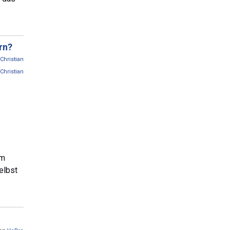
rn?
Christian
Christian
im
elbst