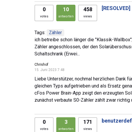
[RESOLVED]
0
10
458
votes
antworten
views
Tags:
Zähler
ich betreibe schon länger die "Klassik-Wallbox", 
Zähler angeschlossen, der den Solarüberschus
Schaltschrank (Erwei...
Chrishof
15. Juni 2023 7:48
Liebe Unterstützer, nochmal herzlichen Dank fü
gleichen Typs aufgetrieben und als Ersatz gen
cFos Power Brain-App zeigt den erzeugten Solar
zunächst verbaute S0-Zähler zählt zwar richtig
benutzerdefi
0
3
171
votes
antworten
views