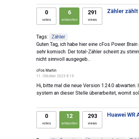
Zähler zählt
0
6
291
votes
antworten
views
Tags:
Zähler
Guten Tag, ich habe hier eine cFos Power Brain
sehr komisch. Der total-Zähler scheint zu stim
nicht sinnvoll ausgegeb...
cFos Martin
11. Oktober 2023 8:19
Hi, bitte mal die neue Version 1.24.0 abwarten.
system an dieser Stelle überarbeitet, womit so
Huawei WR 
0
12
293
votes
antworten
views