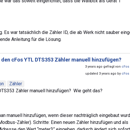
 war das soweit eingerichtet, dass die Wallbox als Gerät 1
g. Es war tatsächlich die Zähler ID, die ab Werk nicht sauber eing
sende Anleitung für die Lösung.
h den cFos YTL DTS353 Zähler manuell hinzufügen?
3 years ago gefragt von
cFos 
updated 3 years ago by
cFos 
on
Zähler
DTS353 Zähler manuell hinzufügen? Wie geht das?
 manuell hinzufügen, wenn dieser nachträglich eingebaut wurde
odbus-Zähler). Schritte: Einen neuen Zähler hinzufügen und als
dresse den Wert “meter3” eingeben, dadurch ändert sich sofor