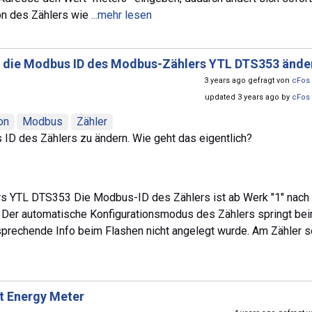
on des Zählers wie
...mehr lesen
h die Modbus ID des Modbus-Zählers YTL DTS353 ände
3 years ago gefragt von
cFos 
updated 3 years ago by
cFos 
on
Modbus
Zähler
 ID des Zählers zu ändern. Wie geht das eigentlich?
rs YTL DTS353 Die Modbus-ID des Zählers ist ab Werk "1" nach
: Der automatische Konfigurationsmodus des Zählers springt be
sprechende Info beim Flashen nicht angelegt wurde. Am Zähler s
t Energy Meter