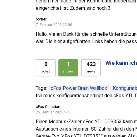
genommen habe. In der Konfigruationsoberfläche
eingerichtet ist. Zudem sind noch 3...
borner
7. Februar 2023 22:00
Hallo, vielen Dank für die schnelle Unterstützun
war. Die hier aufgeführten Links haben die pas
Wie kann ic
0
1
423
votes
antwort
views
Tags:
cFos Power Brain Wallbox
Konfigurati
Ich muss konfigurationsbedingt den cFos YTL 
cFos Christian
25. Januar 2023 9:40
Einen Modbus-Zähler cFos YTL DTS353 kann man
Austausch eines internen S0-Zähler durch den M
Geräte-Typ “cFos YTL DTS353” auswählen Als A