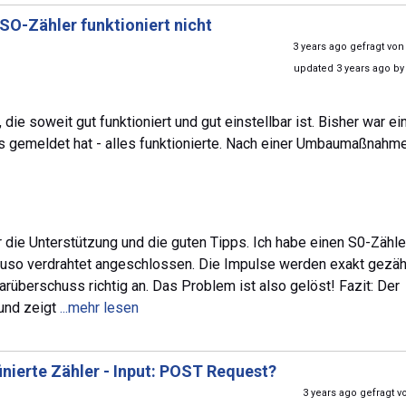
SO-Zähler funktioniert nicht
3 years ago gefragt vo
updated 3 years ago b
die soweit gut funktioniert und gut einstellbar ist. Bisher war ei
s gemeldet hat - alles funktionierte. Nach einer Umbaumaßnahm
r die Unterstützung und die guten Tipps. Ich habe einen S0-Zähle
auso verdrahtet angeschlossen. Die Impulse werden exakt gezähl
überschuss richtig an. Das Problem ist also gelöst! Fazit: Der
 und zeigt
...mehr lesen
nierte Zähler - Input: POST Request?
3 years ago gefragt 