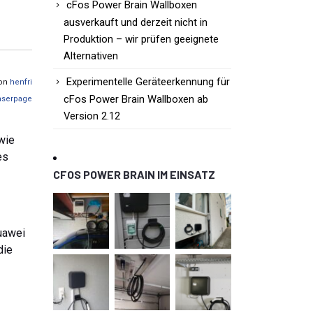
cFos Power Brain Wallboxen
ausverkauft und derzeit nicht in
Produktion – wir prüfen geeignete
Alternativen
Experimentelle Geräteerkennung für
von
henfri
cFos Power Brain Wallboxen ab
aserpage
Version 2.12
 wie
es
CFOS POWER BRAIN IM EINSATZ
Huawei
die