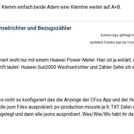
. Klemm einfach beide Adern eine Klemme weiter auf A+B.
selrichter und Bezugszähler
4 years ago gefragt 
updated 3 years ago by
myl
iert wohl nur mit einem Huawei Power-Meter. Hier ist ja erklärt,
rift lautet Huawei Sun2000 Wechselrichter und Zähler Sehe ich 
 es nicht so konfiguriert das die Anzeige der CFos App und der 
le json Files ausprobiert. pv-production müsste ja lt. TXT Datei 
angelegt und dann alle jsons ausprobiert. Was/Wie/Wo habt ihr da