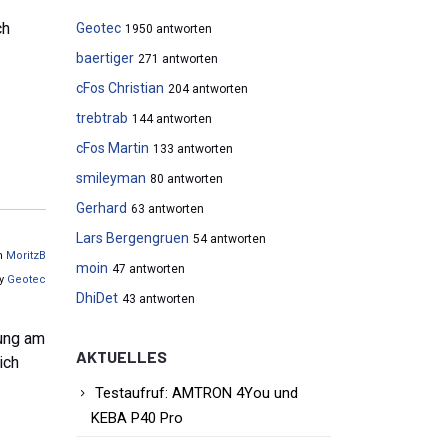
ch
Geotec
1950 antworten
baertiger
271 antworten
cFos Christian
204 antworten
trebtrab
144 antworten
cFos Martin
133 antworten
smileyman
80 antworten
Gerhard
63 antworten
Lars Bergengruen
54 antworten
on
MoritzB
moin
47 antworten
by
Geotec
DhiDet
43 antworten
tung am
AKTUELLES
ich
Testaufruf: AMTRON 4You und
KEBA P40 Pro