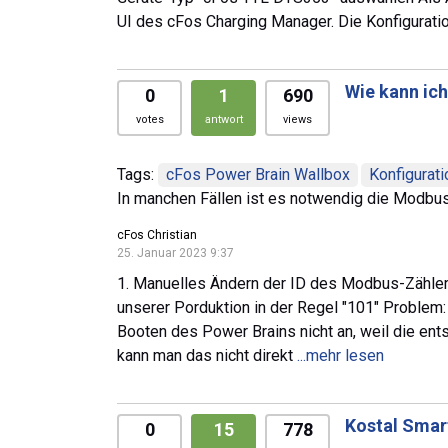
UI des cFos Charging Manager. Die Konfigurati
Wie kann ic
0
1
690
votes
antwort
views
Tags:
cFos Power Brain Wallbox
Konfigurati
In manchen Fällen ist es notwendig die Modbus
cFos Christian
25. Januar 2023 9:37
1. Manuelles Ändern der ID des Modbus-Zähle
unserer Porduktion in der Regel "101" Problem
Booten des Power Brains nicht an, weil die ent
kann man das nicht direkt
...mehr lesen
Kostal Smar
0
15
778