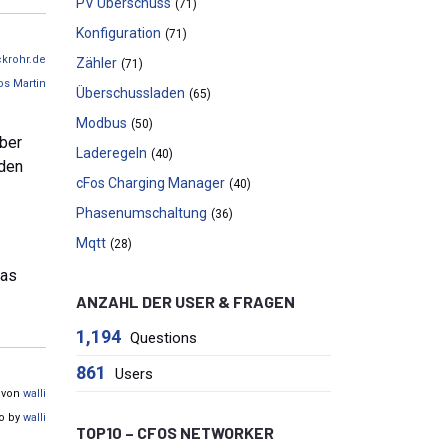
PV Überschuss
(71)
Konfiguration
(71)
ckrohr.de
Zähler
(71)
os Martin
Überschussladen
(65)
Modbus
(50)
aber
Laderegeln
(40)
rden
cFos Charging Manager
(40)
Phasenumschaltung
(36)
Mqtt
(28)
das
ANZAHL DER USER & FRAGEN
1,194
Questions
861
Users
t von
walli
go by
walli
TOP10 – CFOS NETWORKER