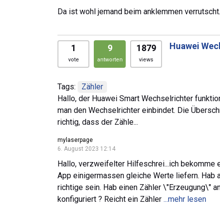
Da ist wohl jemand beim anklemmen verrutscht
Huawei Wech
1
9
1879
vote
antworten
views
Tags:
Zähler
Hallo, der Huawei Smart Wechselrichter funktion
man den Wechselrichter einbindet. Die Übersch
richtig, dass der Zähle...
mylaserpage
6. August 2023 12:14
Hallo, verzweifelter Hilfeschrei...ich bekomme
App einigermassen gleiche Werte liefern. Hab al
richtige sein. Hab einen Zähler \"Erzeugung\" 
konfiguriert ? Reicht ein Zähler
...mehr lesen