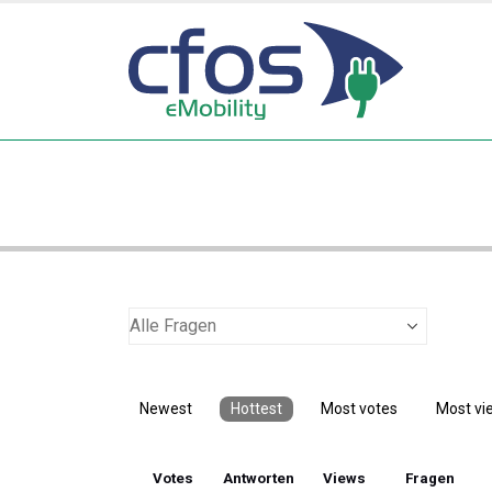
Newest
Hottest
Most votes
Most vi
Votes
Antworten
Views
Fragen