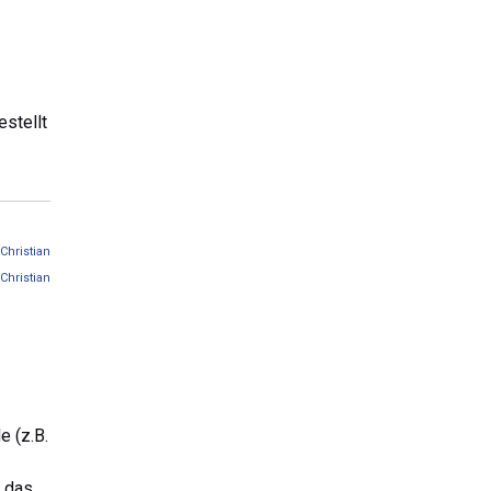
estellt
Christian
Christian
 (z.B.
t das