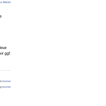
os Martin
s
Neue
ir ggf.
on
borner
by
borner