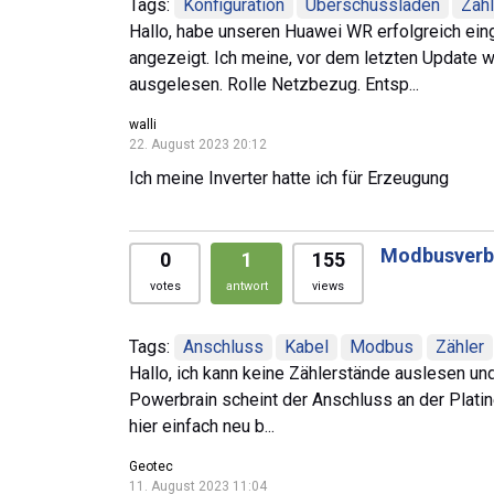
Tags:
Konfiguration
Überschussladen
Zähl
Hallo, habe unseren Huawei WR erfolgreich eing
angezeigt. Ich meine, vor dem letzten Update
ausgelesen. Rolle Netzbezug. Entsp...
walli
22. August 2023 20:12
Ich meine Inverter hatte ich für Erzeugung
Modbusverbi
0
1
155
votes
antwort
views
Tags:
Anschluss
Kabel
Modbus
Zähler
Hallo, ich kann keine Zählerstände auslesen un
Powerbrain scheint der Anschluss an der Platine
hier einfach neu b...
Geotec
11. August 2023 11:04