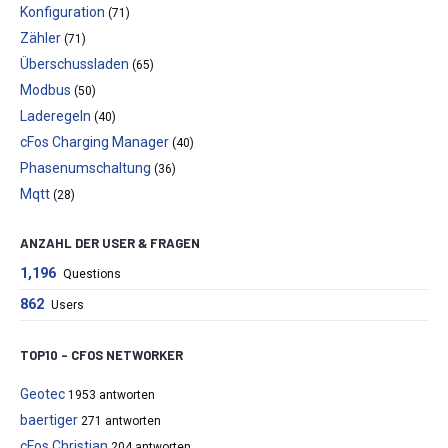
Konfiguration
(71)
Zähler
(71)
Überschussladen
(65)
Modbus
(50)
Laderegeln
(40)
cFos Charging Manager
(40)
Phasenumschaltung
(36)
Mqtt
(28)
ANZAHL DER USER & FRAGEN
1,196
Questions
862
Users
TOP10 – CFOS NETWORKER
Geotec
1953 antworten
baertiger
271 antworten
cFos Christian
204 antworten