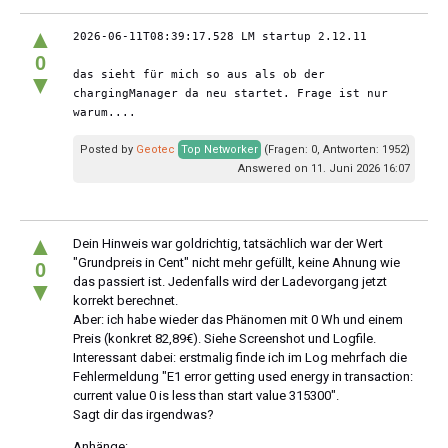
▲
2026-06-11T08:39:17.528 LM startup 2.12.11
0
das sieht für mich so aus als ob der 
▼
chargingManager da neu startet. Frage ist nur 
warum....
Posted by
Geotec
Top Networker
(Fragen: 0, Antworten: 1952)
Answered on 11. Juni 2026 16:07
▲
Dein Hinweis war goldrichtig, tatsächlich war der Wert
"Grundpreis in Cent" nicht mehr gefüllt, keine Ahnung wie
0
das passiert ist. Jedenfalls wird der Ladevorgang jetzt
▼
korrekt berechnet.
Aber: ich habe wieder das Phänomen mit 0 Wh und einem
Preis (konkret 82,89€). Siehe Screenshot und Logfile.
Interessant dabei: erstmalig finde ich im Log mehrfach die
Fehlermeldung "E1 error getting used energy in transaction:
current value 0 is less than start value 315300".
Sagt dir das irgendwas?
Anhänge: