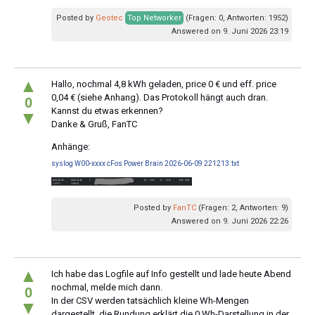
Posted by
Geotec
Top Networker
(Fragen: 0, Antworten: 1952)
Answered on 9. Juni 2026 23:19
▲
Hallo, nochmal 4,8 kWh geladen, price 0 € und eff. price
0,04 € (siehe Anhang). Das Protokoll hängt auch dran.
0
Kannst du etwas erkennen?
▼
Danke & Gruß, FanTC
Anhänge:
syslog W00-xxxx cFos Power Brain 2026-06-09 221213.txt
Posted by
FanTC
(Fragen: 2, Antworten: 9)
Answered on 9. Juni 2026 22:26
▲
Ich habe das Logfile auf Info gestellt und lade heute Abend
nochmal, melde mich dann.
0
In der CSV werden tatsächlich kleine Wh-Mengen
▼
dargestellt, die Rundung erklärt die 0 Wh-Darstellung in der