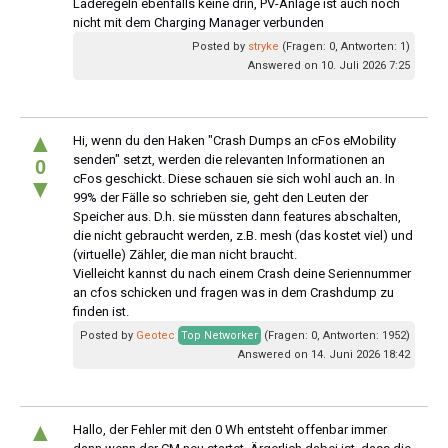
Laderegeln ebenfalls keine drin, PV-Anlage ist auch noch
nicht mit dem Charging Manager verbunden
Posted by
stryke
(Fragen: 0, Antworten: 1)
Answered on 10. Juli 2026 7:25
▲
Hi, wenn du den Haken "Crash Dumps an cFos eMobility
senden" setzt, werden die relevanten Informationen an
0
cFos geschickt. Diese schauen sie sich wohl auch an. In
▼
99% der Fälle so schrieben sie, geht den Leuten der
Speicher aus. D.h. sie müssten dann features abschalten,
die nicht gebraucht werden, z.B. mesh (das kostet viel) und
(virtuelle) Zähler, die man nicht braucht.
Vielleicht kannst du nach einem Crash deine Seriennummer
an cfos schicken und fragen was in dem Crashdump zu
finden ist.
Posted by
Geotec
Top Networker
(Fragen: 0, Antworten: 1952)
Answered on 14. Juni 2026 18:42
▲
Hallo, der Fehler mit den 0 Wh entsteht offenbar immer