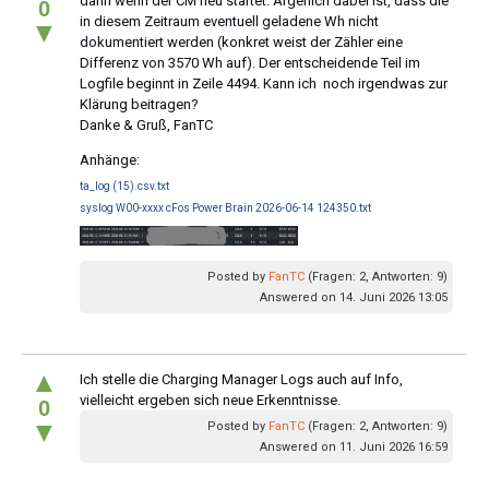
dann wenn der CM neu startet. Ärgerlich dabei ist, dass die
0
in diesem Zeitraum eventuell geladene Wh nicht
▼
dokumentiert werden (konkret weist der Zähler eine
Differenz von 3570 Wh auf). Der entscheidende Teil im
Logfile beginnt in Zeile 4494. Kann ich noch irgendwas zur
Klärung beitragen?
Danke & Gruß, FanTC
Anhänge:
ta_log (15).csv.txt
syslog W00-xxxx cFos Power Brain 2026-06-14 124350.txt
Posted by
FanTC
(Fragen: 2, Antworten: 9)
Answered on 14. Juni 2026 13:05
▲
Ich stelle die Charging Manager Logs auch auf Info,
vielleicht ergeben sich neue Erkenntnisse.
0
▼
Posted by
FanTC
(Fragen: 2, Antworten: 9)
Answered on 11. Juni 2026 16:59