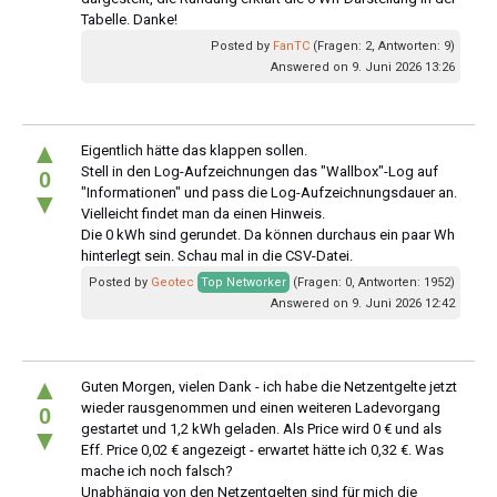
Tabelle. Danke!
Posted by
FanTC
(Fragen: 2, Antworten: 9)
Answered on 9. Juni 2026 13:26
▲
Eigentlich hätte das klappen sollen.
Stell in den Log-Aufzeichnungen das "Wallbox"-Log auf
0
"Informationen" und pass die Log-Aufzeichnungsdauer an.
▼
Vielleicht findet man da einen Hinweis.
Die 0 kWh sind gerundet. Da können durchaus ein paar Wh
hinterlegt sein. Schau mal in die CSV-Datei.
Posted by
Geotec
Top Networker
(Fragen: 0, Antworten: 1952)
Answered on 9. Juni 2026 12:42
▲
Guten Morgen, vielen Dank - ich habe die Netzentgelte jetzt
wieder rausgenommen und einen weiteren Ladevorgang
0
gestartet und 1,2 kWh geladen. Als Price wird 0 € und als
▼
Eff. Price 0,02 € angezeigt - erwartet hätte ich 0,32 €. Was
mache ich noch falsch?
Unabhängig von den Netzentgelten sind für mich die