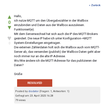
« Zurück
▲
Hallo,
ich nutze MQTT um den Übergabezähler in der Wallbox
0
einzubinden und Daten aus der Wallbox auszulesen.
▼
Funktioniert(e).
Mit dem Serverwechsel hat sich auch die IP des MQTT-Brokers
♥
geändert. Die neue IP habe ich unter Konfiguration->MQTT
System-Einstellungen eingetragen.
0
Die externen Zählerdaten holt sich die Wallbox auch vom MQTT-
Server ab, das versenden (publish) der Wallbox-Daten geht aber
noch immer nur an die alte IP-Adresse.
Wo/Wie ändere ich die MQTT-Adresse für das publizieren der
Daten?
Grüße
RESOLVED
Posted by
diodator
(Fragen: 1, Antworten: 1)
Gefragt am 23. April 2025 16:28
79 views