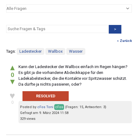
>
« Zurück
Tags:
Ladestecker
Wallbox
Wasser
▲
Kann der Ladestecker der Wallbox einfach im Regen hängen?
Es gibt ja die vorhandene Abdeckkappe für den
0
Ladekabelstecker, die die Kontakte vor Spritzwasser schützt.
▼
Da dürfte ja nichts passieren, oder?
♥
RESOLVED
0
Posted by
cFos Toni
cFos
(Fragen: 15, Antworten: 3)
Gefragt am 9. März 2024 11:58
329 views