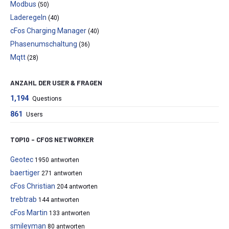
Modbus
(50)
Laderegeln
(40)
cFos Charging Manager
(40)
Phasenumschaltung
(36)
Mqtt
(28)
ANZAHL DER USER & FRAGEN
1,194
Questions
861
Users
TOP10 – CFOS NETWORKER
Geotec
1950 antworten
baertiger
271 antworten
cFos Christian
204 antworten
trebtrab
144 antworten
cFos Martin
133 antworten
smileyman
80 antworten