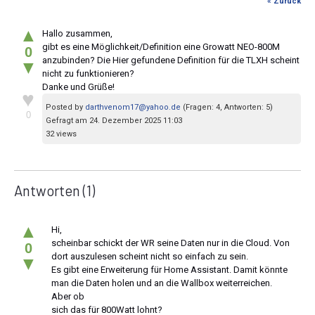
« Zurück
▲
Hallo zusammen,
gibt es eine Möglichkeit/Definition eine Growatt NEO-800M
0
anzubinden? Die Hier gefundene Definition für die TLXH scheint
▼
nicht zu funktionieren?
Danke und Grüße!
♥
Posted by
darthvenom17@yahoo.de
(Fragen: 4, Antworten: 5)
0
Gefragt am 24. Dezember 2025 11:03
32 views
Antworten
(1)
▲
Hi,
scheinbar schickt der WR seine Daten nur in die Cloud. Von
0
dort auszulesen scheint nicht so einfach zu sein.
▼
Es gibt eine Erweiterung für Home Assistant. Damit könnte
man die Daten holen und an die Wallbox weiterreichen.
Aber ob
sich das für 800Watt lohnt?