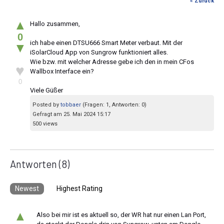
« Zurück
▲
Hallo zusammen,
0
ich habe einen DTSU666 Smart Meter verbaut. Mit der
▼
iSolarCloud App von Sungrow funktioniert alles.
Wie bzw. mit welcher Adresse gebe ich den in mein CFos
♥
Wallbox Interface ein?
0
Viele Güßer
Posted by
tobbaer
(Fragen: 1, Antworten: 0)
Gefragt am 25. Mai 2024 15:17
500 views
Antworten
(8)
Newest
Highest Rating
▲
Also bei mir ist es aktuell so, der WR hat nur einen Lan Port,