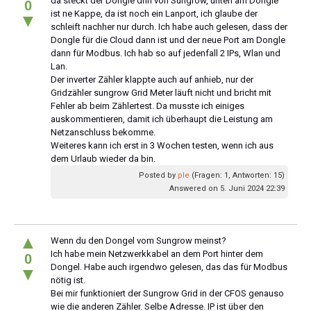
da steckt der Dongle drin von Sungrow, unten am Dongle
0
ist ne Kappe, da ist noch ein Lanport, ich glaube der
▼
schleift nachher nur durch. Ich habe auch gelesen, dass der
Dongle für die Cloud dann ist und der neue Port am Dongle
dann für Modbus. Ich hab so auf jedenfall 2 IPs, Wlan und
Lan.
Der inverter Zähler klappte auch auf anhieb, nur der
Gridzähler sungrow Grid Meter läuft nicht und bricht mit
Fehler ab beim Zählertest. Da musste ich einiges
auskommentieren, damit ich überhaupt die Leistung am
Netzanschluss bekomme.
Weiteres kann ich erst in 3 Wochen testen, wenn ich aus
dem Urlaub wieder da bin.
Posted by
ple
(Fragen: 1, Antworten: 15)
Answered on 5. Juni 2024 22:39
▲
Wenn du den Dongel vom Sungrow meinst?
Ich habe mein Netzwerkkabel an dem Port hinter dem
0
Dongel. Habe auch irgendwo gelesen, das das für Modbus
▼
nötig ist.
Bei mir funktioniert der Sungrow Grid in der CFOS genauso
wie die anderen Zähler. Selbe Adresse. IP ist über den