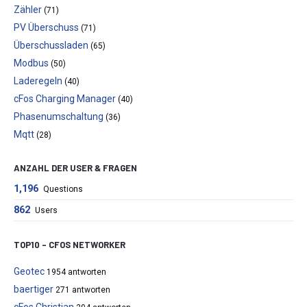
Zähler
(71)
PV Überschuss
(71)
Überschussladen
(65)
Modbus
(50)
Laderegeln
(40)
cFos Charging Manager
(40)
Phasenumschaltung
(36)
Mqtt
(28)
ANZAHL DER USER & FRAGEN
1,196
Questions
862
Users
TOP10 – CFOS NETWORKER
Geotec
1954 antworten
baertiger
271 antworten
cFos Christian