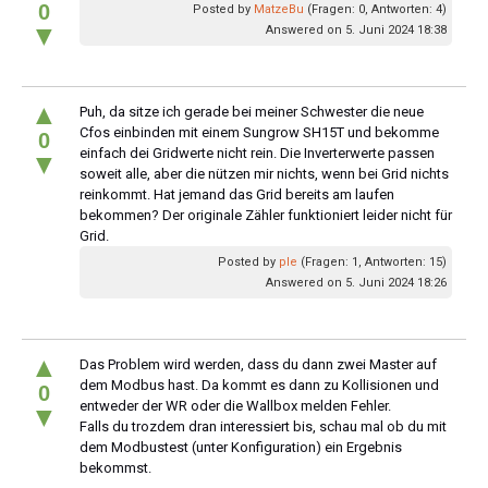
0
Posted by
MatzeBu
(Fragen: 0, Antworten: 4)
▼
Answered on 5. Juni 2024 18:38
▲
Puh, da sitze ich gerade bei meiner Schwester die neue
Cfos einbinden mit einem Sungrow SH15T und bekomme
0
einfach dei Gridwerte nicht rein. Die Inverterwerte passen
▼
soweit alle, aber die nützen mir nichts, wenn bei Grid nichts
reinkommt. Hat jemand das Grid bereits am laufen
bekommen? Der originale Zähler funktioniert leider nicht für
Grid.
Posted by
ple
(Fragen: 1, Antworten: 15)
Answered on 5. Juni 2024 18:26
▲
Das Problem wird werden, dass du dann zwei Master auf
dem Modbus hast. Da kommt es dann zu Kollisionen und
0
entweder der WR oder die Wallbox melden Fehler.
▼
Falls du trozdem dran interessiert bis, schau mal ob du mit
dem Modbustest (unter Konfiguration) ein Ergebnis
bekommst.