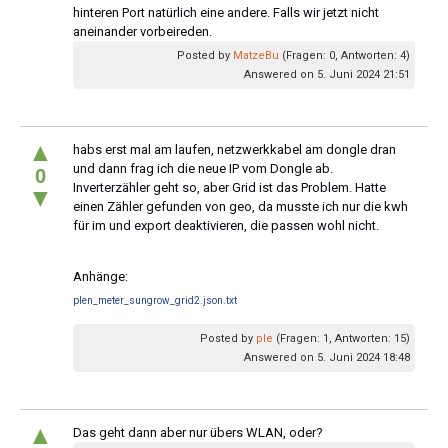
hinteren Port natürlich eine andere. Falls wir jetzt nicht
aneinander vorbeireden.
Posted by
MatzeBu
(Fragen: 0, Antworten: 4)
Answered on 5. Juni 2024 21:51
▲
habs erst mal am laufen, netzwerkkabel am dongle dran
und dann frag ich die neue IP vom Dongle ab.
0
Inverterzähler geht so, aber Grid ist das Problem. Hatte
▼
einen Zähler gefunden von geo, da musste ich nur die kwh
für im und export deaktivieren, die passen wohl nicht.
Anhänge:
plen_meter_sungrow_grid2.json.txt
Posted by
ple
(Fragen: 1, Antworten: 15)
Answered on 5. Juni 2024 18:48
▲
Das geht dann aber nur übers WLAN, oder?