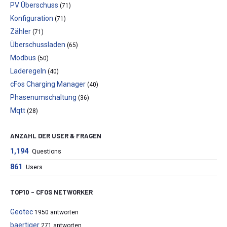
PV Überschuss
(71)
Konfiguration
(71)
Zähler
(71)
Überschussladen
(65)
Modbus
(50)
Laderegeln
(40)
cFos Charging Manager
(40)
Phasenumschaltung
(36)
Mqtt
(28)
ANZAHL DER USER & FRAGEN
1,194
Questions
861
Users
TOP10 – CFOS NETWORKER
Geotec
1950 antworten
baertiger
271 antworten