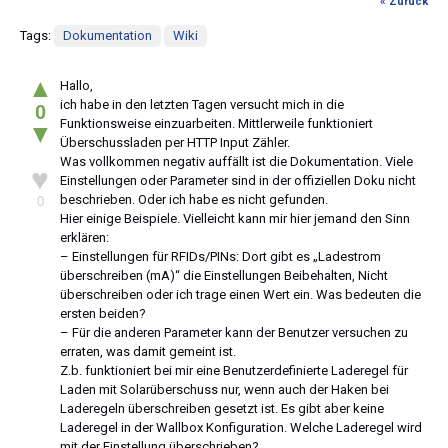
« Zurück
Tags:
Dokumentation
Wiki
▲
Hallo,
ich habe in den letzten Tagen versucht mich in die
0
Funktionsweise einzuarbeiten. Mittlerweile funktioniert
▼
Überschussladen per HTTP Input Zähler.
Was vollkommen negativ auffällt ist die Dokumentation. Viele
♥
Einstellungen oder Parameter sind in der offiziellen Doku nicht
beschrieben. Oder ich habe es nicht gefunden.
0
Hier einige Beispiele. Vielleicht kann mir hier jemand den Sinn
erklären:
– Einstellungen für RFIDs/PINs: Dort gibt es „Ladestrom
überschreiben (mA)“ die Einstellungen Beibehalten, Nicht
überschreiben oder ich trage einen Wert ein. Was bedeuten die
ersten beiden?
– Für die anderen Parameter kann der Benutzer versuchen zu
erraten, was damit gemeint ist.
Z.b. funktioniert bei mir eine Benutzerdefinierte Laderegel für
Laden mit Solarüberschuss nur, wenn auch der Haken bei
Laderegeln überschreiben gesetzt ist. Es gibt aber keine
Laderegel in der Wallbox Konfiguration. Welche Laderegel wird
mit der Einstellung überschrieben?