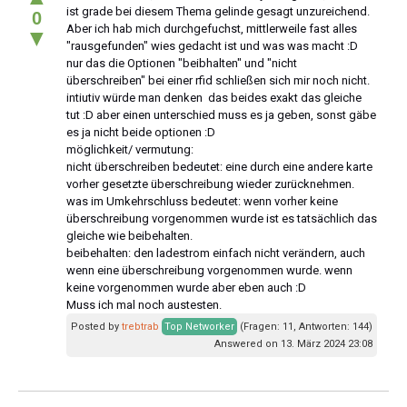
ist grade bei diesem Thema gelinde gesagt unzureichend.
0
Aber ich hab mich durchgefuchst, mittlerweile fast alles
▼
"rausgefunden" wies gedacht ist und was was macht :D
nur das die Optionen "beibhalten" und "nicht
überschreiben" bei einer rfid schließen sich mir noch nicht.
intiutiv würde man denken das beides exakt das gleiche
tut :D aber einen unterschied muss es ja geben, sonst gäbe
es ja nicht beide optionen :D
möglichkeit/ vermutung:
nicht überschreiben bedeutet: eine durch eine andere karte
vorher gesetzte überschreibung wieder zurücknehmen.
was im Umkehrschluss bedeutet: wenn vorher keine
überschreibung vorgenommen wurde ist es tatsächlich das
gleiche wie beibehalten.
beibehalten: den ladestrom einfach nicht verändern, auch
wenn eine überschreibung vorgenommen wurde. wenn
keine vorgenommen wurde aber eben auch :D
Muss ich mal noch austesten.
Posted by
trebtrab
Top Networker
(Fragen: 11, Antworten: 144)
Answered on 13. März 2024 23:08