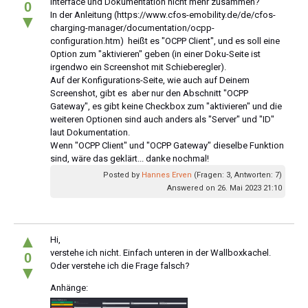
Interface und Dokumentation nicht mehr zusammen?
0
In der Anleitung (https://www.cfos-emobility.de/de/cfos-
▼
charging-manager/documentation/ocpp-
configuration.htm) heißt es "OCPP Client", und es soll eine
Option zum "aktivieren" geben (in einer Doku-Seite ist
irgendwo ein Screenshot mit Schieberegler).
Auf der Konfigurations-Seite, wie auch auf Deinem
Screenshot, gibt es aber nur den Abschnitt "OCPP
Gateway", es gibt keine Checkbox zum "aktivieren" und die
weiteren Optionen sind auch anders als "Server" und "ID"
laut Dokumentation.
Wenn "OCPP Client" und "OCPP Gateway" dieselbe Funktion
sind, wäre das geklärt... danke nochmal!
Posted by
Hannes Erven
(Fragen: 3, Antworten: 7)
Answered on 26. Mai 2023 21:10
▲
Hi,
verstehe ich nicht. Einfach unteren in der Wallboxkachel.
0
Oder verstehe ich die Frage falsch?
▼
Anhänge: