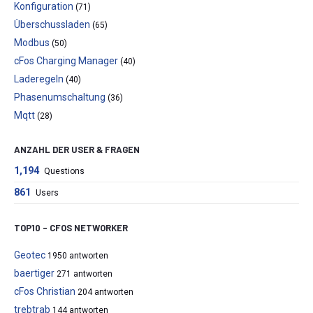
Konfiguration
(71)
Überschussladen
(65)
Modbus
(50)
cFos Charging Manager
(40)
Laderegeln
(40)
Phasenumschaltung
(36)
Mqtt
(28)
ANZAHL DER USER & FRAGEN
1,194
Questions
861
Users
TOP10 – CFOS NETWORKER
Geotec
1950 antworten
baertiger
271 antworten
cFos Christian
204 antworten
trebtrab
144 antworten