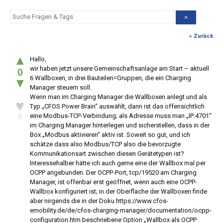
>
« Zurück
▲
Hallo,
wir haben jetzt unsere Gemeinschaftsanlage am Start – aktuell
0
6 Wallboxen, in drei Bauteilen=Gruppen, die ein Charging
▼
Manager steuern soll.
Wenn man im Charging Manager die Wallboxen anlegt und als
♥
Typ „CFOS Power Brain“ auswählt, dann ist das offensichtlich
eine Modbus-TCP-Verbindung; als Adresse muss man „IP:4701“
0
im Charging Manager hinterlegen und sicherstellen, dass in der
Box „Modbus aktivieren“ aktiv ist. Soweit so gut, und ich
schätze dass also Modbus/TCP also die bevorzugte
Kommunikationsart zwischen diesen Gerätetypen ist?
Interessehalber hätte ich auch gerne eine der Wallbox mal per
OCPP angebunden. Der OCPP-Port, tcp/19520 am Charging
Manager, ist offenbar erst geöffnet, wenn auch eine OCPP-
Wallbox konfiguriert ist; in der Oberfläche der Wallboxen finde
aber nirgends die in der Doku https://www.cfos-
emobility.de/de/cfos-charging-manager/documentation/ocpp-
configuration.htm beschriebene Option „Wallbox als OCPP