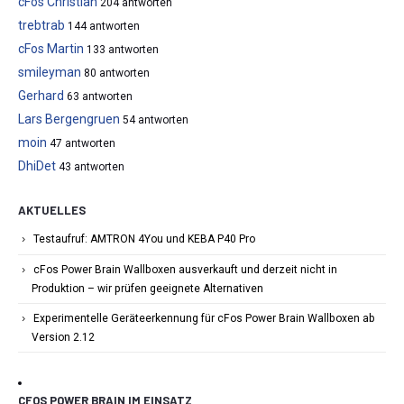
cFos Christian
204 antworten
trebtrab
144 antworten
cFos Martin
133 antworten
smileyman
80 antworten
Gerhard
63 antworten
Lars Bergengruen
54 antworten
moin
47 antworten
DhiDet
43 antworten
AKTUELLES
Testaufruf: AMTRON 4You und KEBA P40 Pro
cFos Power Brain Wallboxen ausverkauft und derzeit nicht in
Produktion – wir prüfen geeignete Alternativen
Experimentelle Geräteerkennung für cFos Power Brain Wallboxen ab
Version 2.12
CFOS POWER BRAIN IM EINSATZ