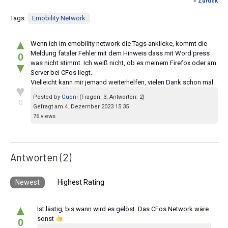
« Zurück
Tags:
Emobility Network
▲
Wenn ich im emobility network die Tags anklicke, kommt die
Meldung fataler Fehler mit dem Hinweis dass mit Word press
0
was nicht stimmt. Ich weiß nicht, ob es meinem Firefox oder am
▼
Server bei CFos liegt.
Vielleicht kann mir jemand weiterhelfen, vielen Dank schon mal
♥
Posted by
Gueni
(Fragen: 3, Antworten: 2)
0
Gefragt am 4. Dezember 2023 15:35
76 views
Antworten
(2)
Newest
Highest Rating
▲
Ist lästig, bis wann wird es gelöst. Das CFos Network wäre
sonst
0