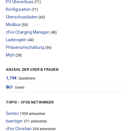
PV Überschuss
(71)
Konfiguration
(71)
Überschussladen
(65)
Modbus
(50)
cFos Charging Manager
(40)
Laderegeln
(40)
Phasenumschaltung
(36)
Mqtt
(28)
ANZAHL DER USER & FRAGEN
1,194
Questions
861
Users
TOP10 – CFOS NETWORKER
Geotec
1950 antworten
baertiger
271 antworten
cFos Christian
204 antworten