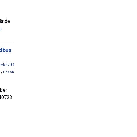
tände
n
odbus
robhei89
by
Hooch
über
 40723