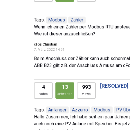
Tags:
Modbus
Zähler
Wenn ich einen Zähler per Modbus RTU ansteuer
Wie ist dieser anzuschließen?
cFos Christian
7. März 2022 14:51
Beim Anschluss der Zähler kann auch schonmal A
ABB B23 gilt z.B. der Anschluss A muss am cF
[RESOLVED]
4
13
993
votes
antworten
views
Tags:
Anfänger
Azzurro
Modbus
PV Üb
Hallo Zusammen, Ich habe seit ein paar Jahren j
auch noch eine PV Anlage mit Speicher. Bis jet