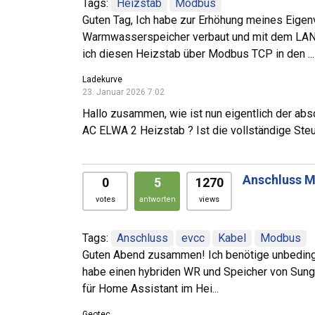
Tags:
Heizstab
Modbus
Guten Tag, Ich habe zur Erhöhung meines Eig
Warmwasserspeicher verbaut und mit dem LAN v
ich diesen Heizstab über Modbus TCP in den ...
Ladekurve
23. Januar 2026 7:02
Hallo zusammen, wie ist nun eigentlich der a
AC ELWA 2 Heizstab ? Ist die vollständige Ste
Anschluss M
0
5
1270
votes
antworten
views
Tags:
Anschluss
evcc
Kabel
Modbus
Guten Abend zusammen! Ich benötige unbedingt
habe einen hybriden WR und Speicher von Sung
für Home Assistant im Hei...
Geotec