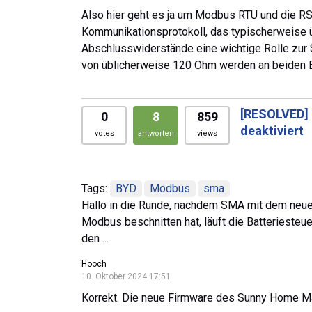
Also hier geht es ja um Modbus RTU und die R
Kommunikationsprotokoll, das typischerweise 
Abschlusswiderstände eine wichtige Rolle zur 
von üblicherweise 120 Ohm werden an beiden E
[RESOLVED]
0
8
859
deaktiviert
votes
antworten
views
Tags:
BYD
Modbus
sma
Hallo in die Runde, nachdem SMA mit dem neu
Modbus beschnitten hat, läuft die Batterieste
den ...
Hooch
10. Oktober 2024 17:51
Korrekt. Die neue Firmware des Sunny Home Ma