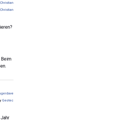
Christian
Christian
ieren?
. Beim
en.
ugerdave
by
Geotec
 Jahr