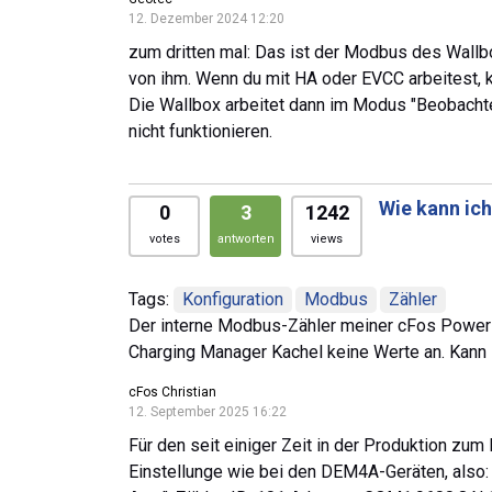
12. Dezember 2024 12:20
zum dritten mal: Das ist der Modbus des Wal
von ihm. Wenn du mit HA oder EVCC arbeitest, ka
Die Wallbox arbeitet dann im Modus "Beobac
nicht funktionieren.
Wie kann ic
0
3
1242
votes
antworten
views
Tags:
Konfiguration
Modbus
Zähler
Der interne Modbus-Zähler meiner cFos Power Bra
Charging Manager Kachel keine Werte an. Kann i
cFos Christian
12. September 2025 16:22
Für den seit einiger Zeit in der Produktion z
Einstellunge wie bei den DEM4A-Geräten, also