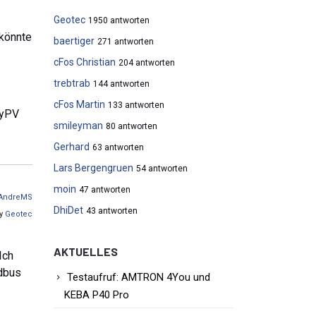
Geotec
1950 antworten
 könnte
baertiger
271 antworten
cFos Christian
204 antworten
trebtrab
144 antworten
cFos Martin
133 antworten
MyPV
smileyman
80 antworten
Gerhard
63 antworten
Lars Bergengruen
54 antworten
moin
47 antworten
AndreMS
DhiDet
43 antworten
by
Geotec
AKTUELLES
Ich
odbus
Testaufruf: AMTRON 4You und
KEBA P40 Pro