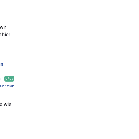
wir
 hier
on
ni
cFos
Christian
so wie