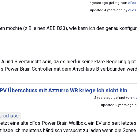
4 years ago gefragt von
cFos 
updated 4 years ago by
cFos 
n möchte (z.B: einen ABB B23), wie kann ich den genau konfigur
 und B vertauscht sein, da es hierfür keine klare Regelung gibt
os Power Brain Controller mit dem Anschluss B verbdunden werd
PV Überschuss mit Azzurro WR kriege ich nicht hin
2 years ago gefragt von
kr
updated 2 years ago 
erschuss
etzt eine alte cFos Power Brain Wallbox, ein EV und seit letztes
zt habe ich meistens händisch versucht zu laden wenn die Sonne