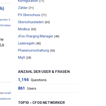
Konfiguration
(71)
ch)
Zähler
(71)
PV Überschuss
(71)
amilie S.
Überschussladen
(65)
Christian
Modbus
(50)
cFos Charging Manager
(40)
rne
Laderegeln
(40)
6,6
Phasenumschaltung
(36)
Mqtt
(28)
ANZAHL DER USER & FRAGEN
1,194
Questions
861
Users
 von
toralf
adekurve
TOP10 – CFOS NETWORKER