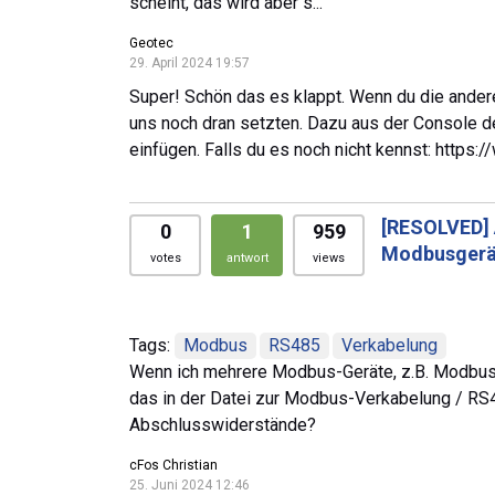
scheint, das wird aber s...
Geotec
29. April 2024 19:57
Super! Schön das es klappt. Wenn du die ander
uns noch dran setzten. Dazu aus der Console d
einfügen. Falls du es noch nicht kennst: htt
[RESOLVED]
0
1
959
Modbusgerä
votes
antwort
views
Tags:
Modbus
RS485
Verkabelung
Wenn ich mehrere Modbus-Geräte, z.B. Modbus-Z
das in der Datei zur Modbus-Verkabelung / RS4
Abschlusswiderstände?
cFos Christian
25. Juni 2024 12:46