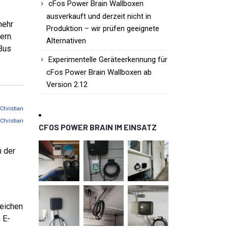
cFos Power Brain Wallboxen
ausverkauft und derzeit nicht in
mehr
Produktion – wir prüfen geeignete
ern.
Alternativen
Bus
Experimentelle Geräteerkennung für
cFos Power Brain Wallboxen ab
Version 2.12
Christian
Christian
CFOS POWER BRAIN IM EINSATZ
n der
leichen
 E-