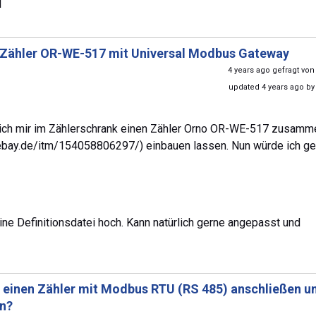
1
Zähler OR-WE-517 mit Universal Modbus Gateway
4 years ago gefragt vo
updated 4 years ago b
e ich mir im Zählerschrank einen Zähler Orno OR-WE-517 zusamm
bay.de/itm/154058806297/) einbauen lassen. Nun würde ich ge
ine Definitionsdatei hoch. Kann natürlich gerne angepasst und
h einen Zähler mit Modbus RTU (RS 485) anschließen u
en?