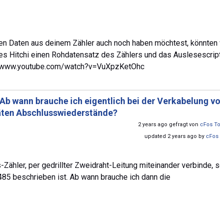
en Daten aus deinem Zähler auch noch haben möchtest, könnten 
es Hitchi einen Rohdatensatz des Zählers und das Auslesescript
ps://www.youtube.com/watch?v=VuXpzKetOhc
Ab wann brauche ich eigentlich bei der Verkabelung v
ten Abschlusswiederstände?
2 years ago gefragt von
cFos To
updated 2 years ago by
cFos 
ähler, per gedrillter Zweidraht-Leitung miteinander verbinde, 
85 beschrieben ist. Ab wann brauche ich dann die