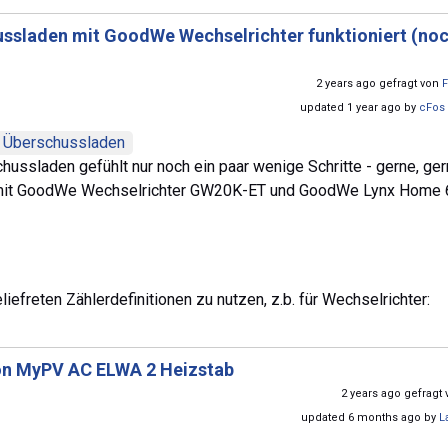
ssladen mit GoodWe Wechselrichter funktioniert (no
2 years ago gefragt von
F
updated 1 year ago by
cFos 
Überschussladen
ussladen gefühlt nur noch ein paar wenige Schritte - gerne, ge
age mit GoodWe Wechselrichter GW20K-ET und GoodWe Lynx Home 
iefreten Zählerdefinitionen zu nutzen, z.b. für Wechselrichter:
on MyPV AC ELWA 2 Heizstab
2 years ago gefragt
updated 6 months ago by
L