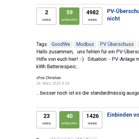
PV-Überschu
2
59
4982
nicht
votes
antworten
views
Tags:
GoodWe
Modbus
PV Überschuss
Hallo zusammen, uns fehlen für ein PV-Übersch
Hilfe von euch hier! :-) Situation: - PV-Anl
kWh Batteriespeic...
cFos Christian
26. März 2025 9:34
... besser noch ist es die standardmässig ausgel
Einbinden v
23
40
1426
votes
antworten
views