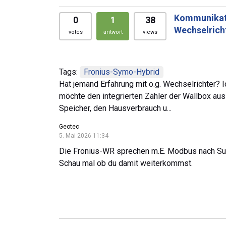
Kommunikati
0
1
38
Wechselrich
votes
antwort
views
Tags:
Fronius-Symo-Hybrid
Hat jemand Erfahrung mit o.g. Wechselrichter?
möchte den integrierten Zähler der Wallbox aus
Speicher, den Hausverbrauch u...
Geotec
5. Mai 2026 11:34
Die Fronius-WR sprechen m.E. Modbus nach Sun
Schau mal ob du damit weiterkommst.