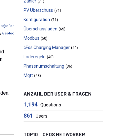
Zähler
(71)
PV Überschuss
(71)
Konfiguration
(71)
pb@cFos
Überschussladen
(65)
by
Geotec
Modbus
(50)
cFos Charging Manager
(40)
nd
Laderegeln
(40)
en
Phasenumschaltung
(36)
Mqtt
(28)
rden.
ANZAHL DER USER & FRAGEN
1,194
Questions
861
Users
TOP10 – CFOS NETWORKER