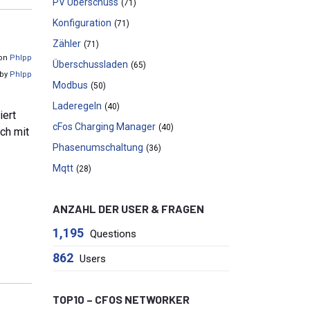
PV Überschuss
(71)
Konfiguration
(71)
Zähler
(71)
von
Phlpp
Überschussladen
(65)
 by
Phlpp
Modbus
(50)
Laderegeln
(40)
iert
cFos Charging Manager
(40)
ch mit
Phasenumschaltung
(36)
Mqtt
(28)
ANZAHL DER USER & FRAGEN
1,195
Questions
862
Users
TOP10 – CFOS NETWORKER