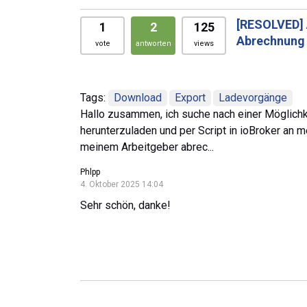
[RESOLVED]
1
2
125
Abrechnung 
vote
antworten
views
Tags:
Download
Export
Ladevorgänge
Hallo zusammen, ich suche nach einer Möglichk
herunterzuladen und per Script in ioBroker an
meinem Arbeitgeber abrec...
Phlpp
4. Oktober 2025 14:04
Sehr schön, danke!