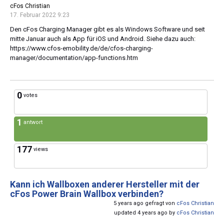
cFos Christian
17. Februar 2022 9:23
Den cFos Charging Manager gibt es als Windows Software und seit
mitte Januar auch als App für iOS und Android. Siehe dazu auch:
https://www.cfos-emobility.de/de/cfos-charging-
manager/documentation/app-functions.htm
0
votes
1
antwort
177
views
Kann ich Wallboxen anderer Hersteller mit der
cFos Power Brain Wallbox verbinden?
5 years ago gefragt von
cFos Christian
updated 4 years ago by
cFos Christian