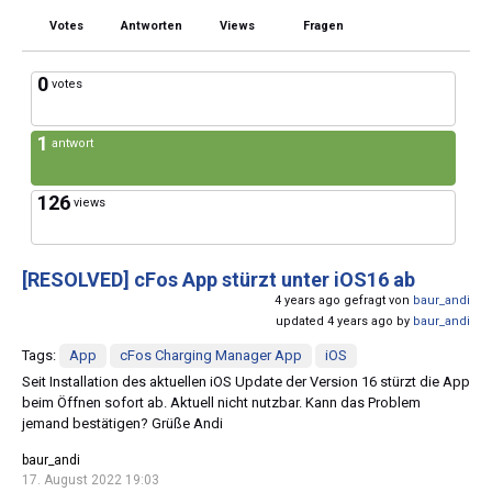
Votes
Antworten
Views
Fragen
0
votes
1
antwort
126
views
[RESOLVED]
cFos App stürzt unter iOS16 ab
4 years ago gefragt von
baur_andi
updated 4 years ago by
baur_andi
Tags:
App
cFos Charging Manager App
iOS
Seit Installation des aktuellen iOS Update der Version 16 stürzt die App
beim Öffnen sofort ab. Aktuell nicht nutzbar. Kann das Problem
jemand bestätigen? Grüße Andi
baur_andi
17. August 2022 19:03