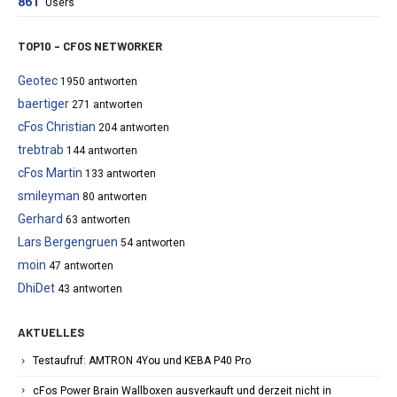
861
Users
TOP10 – CFOS NETWORKER
Geotec
1950 antworten
baertiger
271 antworten
cFos Christian
204 antworten
trebtrab
144 antworten
cFos Martin
133 antworten
smileyman
80 antworten
Gerhard
63 antworten
Lars Bergengruen
54 antworten
moin
47 antworten
DhiDet
43 antworten
AKTUELLES
Testaufruf: AMTRON 4You und KEBA P40 Pro
cFos Power Brain Wallboxen ausverkauft und derzeit nicht in