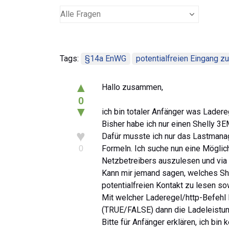
Tags:
§14a EnWG
potentialfreien Eingang 
▲
Hallo zusammen,
0
▼
ich bin totaler Anfänger was Ladere
Bisher habe ich nur einen Shelly 
♥
Dafür musste ich nur das Lastmanag
Formeln. Ich suche nun eine Möglich
0
Netzbetreibers auszulesen und via
Kann mir jemand sagen, welches She
potentialfreien Kontakt zu lesen so
Mit welcher Laderegel/http-Befehl 
(TRUE/FALSE) dann die Ladeleistun
Bitte für Anfänger erklären, ich bi