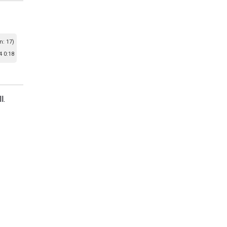
n: 17)
 0:18
l.