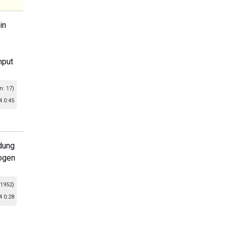
in
nput
n: 17)
 0:45
dung
zogen
 1952)
 0:28