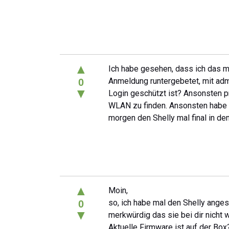
▲
Ich habe gesehen, dass ich das m
Anmeldung runtergebetet, mit admi
0
▼
Login geschützt ist? Ansonsten pr
WLAN zu finden. Ansonsten habe i
morgen den Shelly mal final in d
▲
Moin,
so, ich habe mal den Shelly angesc
0
▼
merkwürdig das sie bei dir nicht wi
Aktuelle Firmware ist auf der Box