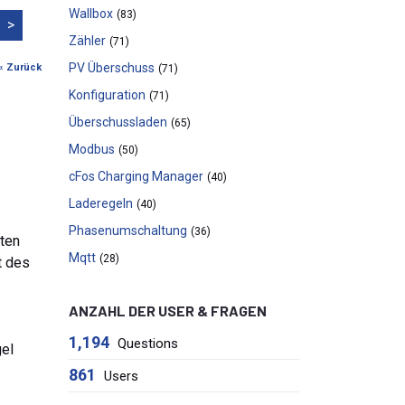
Wallbox
(83)
>
Zähler
(71)
PV Überschuss
« Zurück
(71)
Konfiguration
(71)
Überschussladen
(65)
Modbus
(50)
cFos Charging Manager
(40)
Laderegeln
(40)
Phasenumschaltung
(36)
rten
Mqtt
(28)
t des
ANZAHL DER USER & FRAGEN
1,194
Questions
gel
861
Users