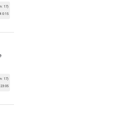
n: 17)
 0:15
e
n: 17)
23:05