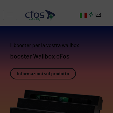
Il booster per la vostra wallbox
booster Wallbox cFos
Informazioni sul prodotto