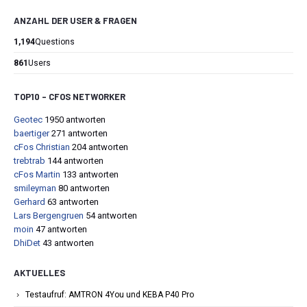
ANZAHL DER USER & FRAGEN
1,194
Questions
861
Users
TOP10 – CFOS NETWORKER
Geotec
1950 antworten
baertiger
271 antworten
cFos Christian
204 antworten
trebtrab
144 antworten
cFos Martin
133 antworten
smileyman
80 antworten
Gerhard
63 antworten
Lars Bergengruen
54 antworten
moin
47 antworten
DhiDet
43 antworten
AKTUELLES
Testaufruf: AMTRON 4You und KEBA P40 Pro