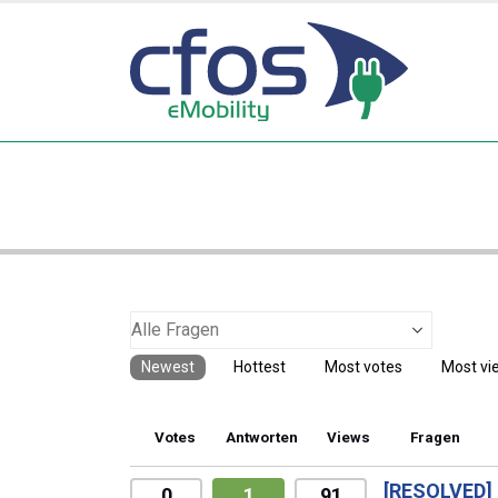
Newest
Hottest
Most votes
Most vi
Votes
Antworten
Views
Fragen
[RESOLVED]
0
1
91