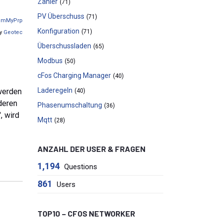
Zähler
(71)
PV Überschuss
(71)
imMyPrp
Konfiguration
(71)
by
Geotec
Überschussladen
(65)
Modbus
(50)
cFos Charging Manager
(40)
Laderegeln
 werden
(40)
deren
Phasenumschaltung
(36)
, wird
Mqtt
(28)
ANZAHL DER USER & FRAGEN
1,194
Questions
861
Users
TOP10 – CFOS NETWORKER