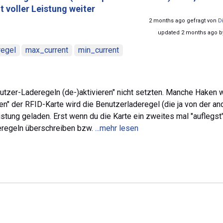
 voller Leistung weiter
2 months ago gefragt von
D
updated 2 months ago 
regel
max_current
min_current
utzer-Laderegeln (de-)aktivieren" nicht setzten. Manche Haken
en" der RFID-Karte wird die Benutzerladeregel (die ja von der an
istung geladen. Erst wenn du die Karte ein zweites mal "auflegst"
eregeln überschreiben bzw.
...mehr lesen