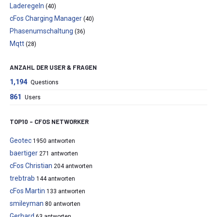
Laderegeln
(40)
cFos Charging Manager
(40)
Phasenumschaltung
(36)
Mqtt
(28)
ANZAHL DER USER & FRAGEN
1,194
Questions
861
Users
TOP10 – CFOS NETWORKER
Geotec
1950 antworten
baertiger
271 antworten
cFos Christian
204 antworten
trebtrab
144 antworten
cFos Martin
133 antworten
smileyman
80 antworten
Gerhard
63 antworten