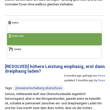
normalen Dose ohne wallbox gleiches Verhalten.
0
votes
3
antworten
71
views
[RESOLVED]
höhere Leistung einphasig, erst dann
dreiphasig laden?
2 months ago gefragt von
Deee
updated 2 months ago by
Deee
Tags:
phasenumschaltung überschuss
Servus, mittlerweile läuft das Überschussladen eigentlich
hervorragend, aber in den Morgenstunden, gerade wenn es bewölkt
ist, schaltet er permanent zwischen ein- und dreiphasigem Laden hin
und her. Das macht zwar dem Auto nichts, aber ob der Schütz ...