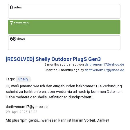
0
votes
7
antworten
68
views
[RESOLVED]
Shelly Outdoor PlugS Gen3
3 months ago gefragt von
darthvenom17@yahoo.de
updated 3 months ago by
darthvenom17@yahoo.de
Tags:
Shelly
Hi, weiß jemand wie ich den eingebunden bekomme? Die Verbindung
scheint zu funktionieren, aber weder via url noch ip kommen Daten an.
Habe mehrere der Shells Definitionen durchprobiert…
darthvenom17@yahoo.de
29. April 2026 18:08
Mit plus 1pm gehts… wer lesen kann ist klar im Vorteil. Danke!!