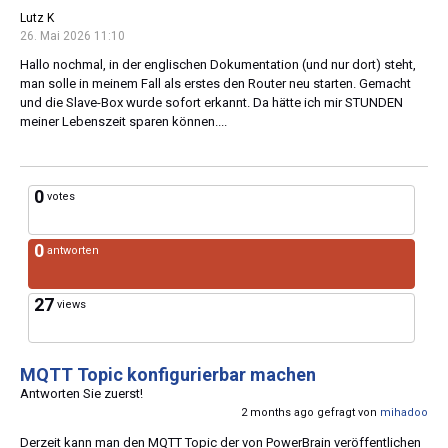
Lutz K
26. Mai 2026 11:10
Hallo nochmal, in der englischen Dokumentation (und nur dort) steht,
man solle in meinem Fall als erstes den Router neu starten. Gemacht
und die Slave-Box wurde sofort erkannt. Da hätte ich mir STUNDEN
meiner Lebenszeit sparen können....
0
votes
0
antworten
27
views
MQTT Topic konfigurierbar machen
Antworten Sie zuerst!
2 months ago gefragt von
mihadoo
Derzeit kann man den MQTT Topic der von PowerBrain veröffentlichen