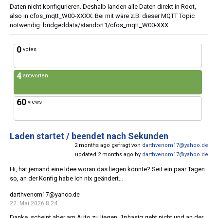
Daten nicht konfigurieren. Deshalb landen alle Daten direkt in Root,
also in cfos_mqtt_W00-XXXX. Bei mit wäre z.B. dieser MQTT Topic
notwendig: bridgeddata/standort1/cfos_mqtt_W00-XXX...
0
votes
4
antworten
60
views
Laden startet / beendet nach Sekunden
2 months ago gefragt von
darthvenom17@yahoo.de
updated 2 months ago by
darthvenom17@yahoo.de
Hi, hat jemand eine Idee woran das liegen könnte? Seit ein paar Tagen
so, an der Konfig habe ich nix geändert…
darthvenom17@yahoo.de
22. Mai 2026 8:24
Danke, scheint aber am Auto zu liegen. 1phasig geht nicht und an der