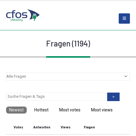
Fragen (1194)
>
Newest
Hottest
Most votes
Most views
Votes
Antworten
Views
Fragen