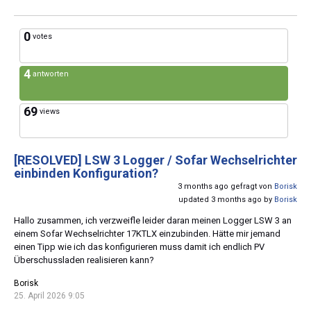
0
votes
4
antworten
69
views
[RESOLVED]
LSW 3 Logger / Sofar Wechselrichter
einbinden Konfiguration?
3 months ago gefragt von
Borisk
updated 3 months ago by
Borisk
Hallo zusammen, ich verzweifle leider daran meinen Logger LSW 3 an
einem Sofar Wechselrichter 17KTLX einzubinden. Hätte mir jemand
einen Tipp wie ich das konfigurieren muss damit ich endlich PV
Überschussladen realisieren kann?
Borisk
25. April 2026 9:05