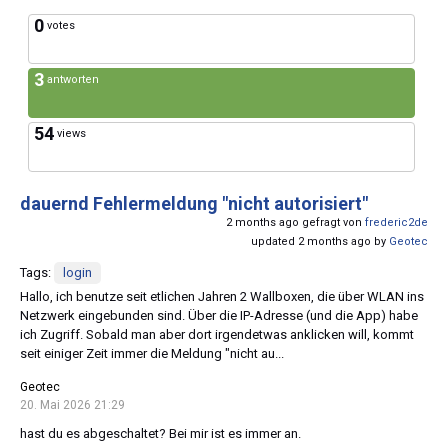
0
votes
3
antworten
54
views
dauernd Fehlermeldung "nicht autorisiert"
2 months ago gefragt von
frederic2de
updated 2 months ago by
Geotec
Tags:
login
Hallo, ich benutze seit etlichen Jahren 2 Wallboxen, die über WLAN ins
Netzwerk eingebunden sind. Über die IP-Adresse (und die App) habe
ich Zugriff. Sobald man aber dort irgendetwas anklicken will, kommt
seit einiger Zeit immer die Meldung "nicht au...
Geotec
20. Mai 2026 21:29
hast du es abgeschaltet? Bei mir ist es immer an.