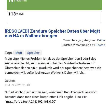
14
antworten
113
views
[RESOLVED]
Zendure Speicher Daten über Mqtt
aus HA in Wallbox bringen
2 months ago gefragt von
Driller
updated 2 months ago by
Geotec
Tags:
Mqtt
Speicher
Mein eigentliches Problem ist, dass der Speicher den Bedarf des
Autos ausgleicht, auch wenn er unter den Mindestladestrom für
Überschussladen sinkt. (Dadurch wird der Speicher entleert, was ich
vermeiden will, außer bei kurzen Wolken). Daher will ich...
Geotec
2. Juni 2026 21:43
Super! Wichtig scheint zu sein, wenn man Benutzer und Passwort
benutzt, dass man einen kompletten Link angibt. Also z.B:
"mqtt://cfos:test%21@192.168.0.50"