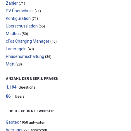
Zähler
(71)
PV Überschuss
(71)
Konfiguration
(71)
Überschussladen
(65)
Modbus
(50)
cFos Charging Manager
(40)
Laderegeln
(40)
Phasenumschaltung
(36)
Mqtt
(28)
ANZAHL DER USER & FRAGEN
1,194
Questions
861
Users
TOP10 – CFOS NETWORKER
Geotec
1950 antworten
baertiger
271 antworten