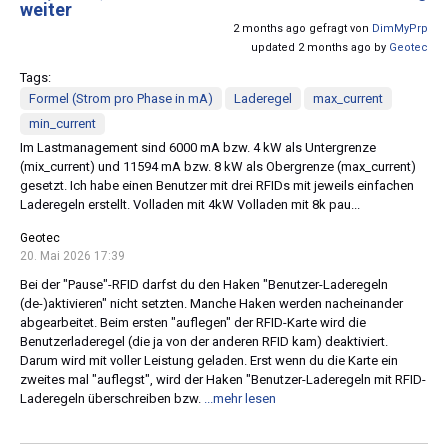
weiter
2 months ago gefragt von
DimMyPrp
updated 2 months ago by
Geotec
Tags:
Formel (Strom pro Phase in mA)
Laderegel
max_current
min_current
Im Lastmanagement sind 6000 mA bzw. 4 kW als Untergrenze
(mix_current) und 11594 mA bzw. 8 kW als Obergrenze (max_current)
gesetzt. Ich habe einen Benutzer mit drei RFIDs mit jeweils einfachen
Laderegeln erstellt. Volladen mit 4kW Volladen mit 8k pau...
Geotec
20. Mai 2026 17:39
Bei der "Pause"-RFID darfst du den Haken "Benutzer-Laderegeln
(de-)aktivieren" nicht setzten. Manche Haken werden nacheinander
abgearbeitet. Beim ersten "auflegen" der RFID-Karte wird die
Benutzerladeregel (die ja von der anderen RFID kam) deaktiviert.
Darum wird mit voller Leistung geladen. Erst wenn du die Karte ein
zweites mal "auflegst", wird der Haken "Benutzer-Laderegeln mit RFID-
Laderegeln überschreiben bzw.
...mehr lesen