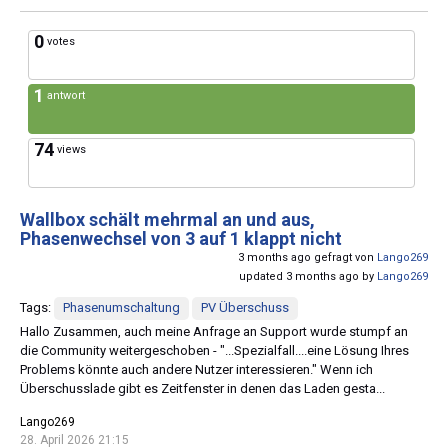
0
votes
1
antwort
74
views
Wallbox schält mehrmal an und aus,
Phasenwechsel von 3 auf 1 klappt nicht
3 months ago gefragt von
Lango269
updated 3 months ago by
Lango269
Tags:
Phasenumschaltung
PV Überschuss
Hallo Zusammen, auch meine Anfrage an Support wurde stumpf an
die Community weitergeschoben - "...Spezialfall....eine Lösung Ihres
Problems könnte auch andere Nutzer interessieren." Wenn ich
Überschusslade gibt es Zeitfenster in denen das Laden gesta...
Lango269
28. April 2026 21:15