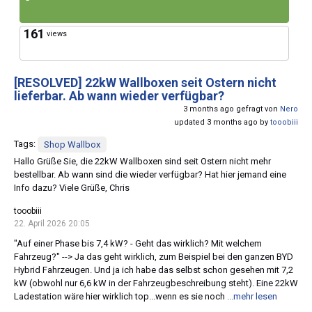
161
views
[RESOLVED]
22kW Wallboxen seit Ostern nicht
lieferbar. Ab wann wieder verfügbar?
3 months ago gefragt von
Nero
updated 3 months ago by
tooobiii
Tags:
Shop Wallbox
Hallo Grüße Sie, die 22kW Wallboxen sind seit Ostern nicht mehr
bestellbar. Ab wann sind die wieder verfügbar? Hat hier jemand eine
Info dazu? Viele Grüße, Chris
tooobiii
22. April 2026 20:05
"Auf einer Phase bis 7,4 kW? - Geht das wirklich? Mit welchem
Fahrzeug?" --> Ja das geht wirklich, zum Beispiel bei den ganzen BYD
Hybrid Fahrzeugen. Und ja ich habe das selbst schon gesehen mit 7,2
kW (obwohl nur 6,6 kW in der Fahrzeugbeschreibung steht). Eine 22kW
Ladestation wäre hier wirklich top...wenn es sie noch
...mehr lesen