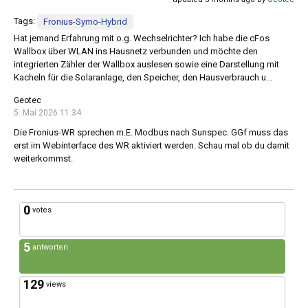
Tags:
Fronius-Symo-Hybrid
Hat jemand Erfahrung mit o.g. Wechselrichter? Ich habe die cFos
Wallbox über WLAN ins Hausnetz verbunden und möchte den
integrierten Zähler der Wallbox auslesen sowie eine Darstellung mit
Kacheln für die Solaranlage, den Speicher, den Hausverbrauch u...
Geotec
5. Mai 2026 11:34
Die Fronius-WR sprechen m.E. Modbus nach Sunspec. GGf muss das
erst im Webinterface des WR aktiviert werden. Schau mal ob du damit
weiterkommst.
0
votes
5
antworten
129
views