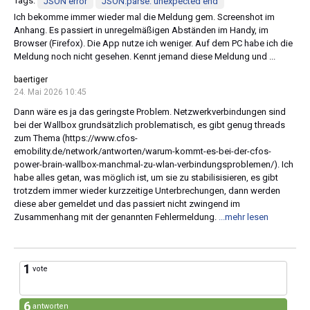
Tags:
JSON error
JSON.parse: unexpected end
Ich bekomme immer wieder mal die Meldung gem. Screenshot im
Anhang. Es passiert in unregelmäßigen Abständen im Handy, im
Browser (Firefox). Die App nutze ich weniger. Auf dem PC habe ich die
Meldung noch nicht gesehen. Kennt jemand diese Meldung und ...
baertiger
24. Mai 2026 10:45
Dann wäre es ja das geringste Problem. Netzwerkverbindungen sind
bei der Wallbox grundsätzlich problematisch, es gibt genug threads
zum Thema (https://www.cfos-
emobility.de/network/antworten/warum-kommt-es-bei-der-cfos-
power-brain-wallbox-manchmal-zu-wlan-verbindungsproblemen/). Ich
habe alles getan, was möglich ist, um sie zu stabilisisieren, es gibt
trotzdem immer wieder kurzzeitige Unterbrechungen, dann werden
diese aber gemeldet und das passiert nicht zwingend im
Zusammenhang mit der genannten Fehlermeldung.
...mehr lesen
1
vote
6
antworten