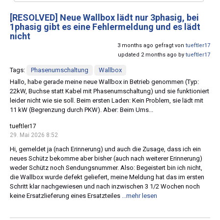
[RESOLVED]
Neue Wallbox lädt nur 3phasig, bei
1phasig gibt es eine Fehlermeldung und es lädt
nicht
3 months ago gefragt von
tueftler17
updated 2 months ago by
tueftler17
Tags:
Phasenumschaltung
Wallbox
Hallo, habe gerade meine neue Wallbox in Betrieb genommen (Typ:
22kW, Buchse statt Kabel mit Phasenumschaltung) und sie funktioniert
leider nicht wie sie soll. Beim ersten Laden: Kein Problem, sie lädt mit
11 kW (Begrenzung durch PKW). Aber: Beim Ums...
tueftler17
29. Mai 2026 8:52
Hi, gemeldet ja (nach Erinnerung) und auch die Zusage, dass ich ein
neues Schütz bekomme aber bisher (auch nach weiterer Erinnerung)
weder Schütz noch Sendungsnummer. Also: Begeistert bin ich nicht,
die Wallbox wurde defekt geliefert, meine Meldung hat das im ersten
Schritt klar nachgewiesen und nach inzwischen 3 1/2 Wochen noch
keine Ersatzlieferung eines Ersatzteiles
...mehr lesen