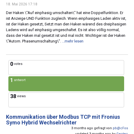
18. Mai 2026 17:18
Der Haken \"Auf einphasig umschalten\" hat eine Doppelfunktion. Er
ist Anzeige UND Funktion zugleich. Wenn einphasiges Laden aktiv ist,
ist der Haken gesetzt, Setzt man den Haken wärend des dreiphasigen
Ladens wird auf einphasig umgeschaltet. Es ist also völlig normal,
dass der Haken mal gesetzt ist und mal nicht. Wichtiger ist der Haken
\"Autom. Phasenumschaltung\".
...mehr lesen
0
votes
1
antwort
38
views
Kommunikation über Modbus TCP mit Fronius
Symo Hybrid Wechselrichter
3 months ago gefragt von
pb@cFos
updated 3 months ago by
Geotec