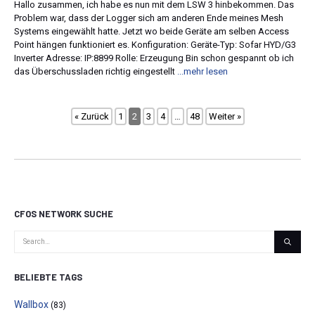
Hallo zusammen, ich habe es nun mit dem LSW 3 hinbekommen. Das
Problem war, dass der Logger sich am anderen Ende meines Mesh
Systems eingewählt hatte. Jetzt wo beide Geräte am selben Access
Point hängen funktioniert es. Konfiguration: Geräte-Typ: Sofar HYD/G3
Inverter Adresse: IP:8899 Rolle: Erzeugung Bin schon gespannt ob ich
das Überschussladen richtig eingestellt
...mehr lesen
« Zurück
1
2
3
4
…
48
Weiter »
CFOS NETWORK SUCHE
BELIEBTE TAGS
Wallbox
(83)