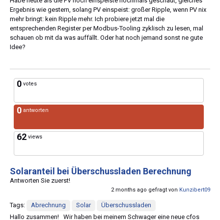
Habe heute als die PV noch einspeiste nochmals geschaut, gleiches
Ergebnis wie gestern, solang PV einspeist: großer Ripple, wenn PV nix
mehr bringt: kein Ripple mehr. Ich probiere jetzt mal die
entsprechenden Register per Modbus-Tooling zyklisch zu lesen, mal
schauen ob mit da was auffällt. Oder hat noch jemand sonst ne gute
Idee?
0
votes
0
antworten
62
views
Solaranteil bei Überschussladen Berechnung
Antworten Sie zuerst!
2 months ago gefragt von
Kunzibert09
Tags:
Abrechnung
Solar
Überschussladen
Hallo zusammen! Wir haben bei meinem Schwager eine neue cfos