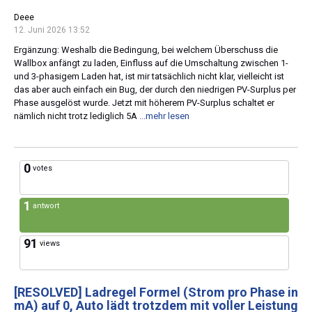
Deee
12. Juni 2026 13:52
Ergänzung: Weshalb die Bedingung, bei welchem Überschuss die
Wallbox anfängt zu laden, Einfluss auf die Umschaltung zwischen 1-
und 3-phasigem Laden hat, ist mir tatsächlich nicht klar, vielleicht ist
das aber auch einfach ein Bug, der durch den niedrigen PV-Surplus per
Phase ausgelöst wurde. Jetzt mit höherem PV-Surplus schaltet er
nämlich nicht trotz lediglich 5A
...mehr lesen
0
votes
1
antwort
91
views
[RESOLVED]
Ladregel Formel (Strom pro Phase in
mA) auf 0, Auto lädt trotzdem mit voller Leistung