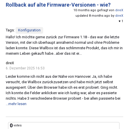
Rollback auf alte Firmware-Versionen - wie?
10 months ago gefragt von
direX
updated 8 months ago by
direX
♥ 1
Tags:
Konfiguration
Hallo! Ich möchte gerne zurück zur Firmware 1.18 - das war die letzte
Version, mit der ich überhaupt annähernd normal und ohne Probleme
laden konnte. Diese Wallbox ist das schlimmste Produkt, das ich mir in
meinem Leben gekauft habe...aber das ist ei...
direX
6. Dezember 2025 16:53
Leider komme ich nicht aus der Nähe von Hannover. Ja, ich habe
versucht, die Wallbox zurückzusetzen und habe mich jetzt selbst
ausgesperrt. Über den Browser habe ich es erst probiert. Ging nicht.
Ich konnte die Felder anklicken wie ich lustig war, aber es passierte
nichts. Habe 3 verschiedene Browser probiert - bei allen passierte bei
...mehr lesen
0
votes