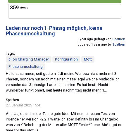
359
views
Laden nur noch 1-Phasig möglich, keine
Phasenumschaltung
1 year ago gefragt von
Spathen
updated 1 year ago by
Spathen
Tags:
cFos Charging Manager
Konfiguration
Mqtt
Phasenumschaltung
Hallo zusammen, seit gestern lädt meine Wallbox nicht mehr mit 3
Phasen, sondern nur noch mit einer Phase, egal welche Methode ich
versuche das 3-phasige Laden zu starten. Es hat heute Nacht
wunderbar funktioniert, seit heute nachmittag nicht mehr. 1...
Spathen
27. Januar 2025 15:41
Aha! Ja, das ist in der Tat ne gute Idee. Mit nem erneuten Test von
irgendeiner Version >2.2.1 warte ich aber definitiv bis im Changelog
was von \"Behebung der Mutter aller MQTT-Fehler\" lese. Ain\'t got no
time for this sh*t. :)