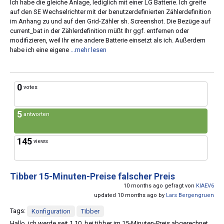
Ich habe die gleiche Anlage, lediglich mit einer LG Batterie. Ich greife
auf den SE Wechselrichter mit der benutzerdefinierten Zählerdefinition
im Anhang zu und auf den Grid-Zähler sh. Screenshot. Die Bezüge auf
current_bat in der Zählerdefinition müßt Ihr ggf. entfernen oder
modifizieren, weil Ihr eine andere Batterie einsetzt als ich. Außerdem
habe ich eine eigene
...mehr lesen
0
votes
5
antworten
145
views
Tibber 15-Minuten-Preise falscher Preis
10 months ago gefragt von
KIAEV6
updated 10 months ago by
Lars Bergengruen
Tags:
Konfiguration
Tibber
Hallo, ich werde seit 1.10. bei tibber im 15-Minuten-Preis abgerechnet.