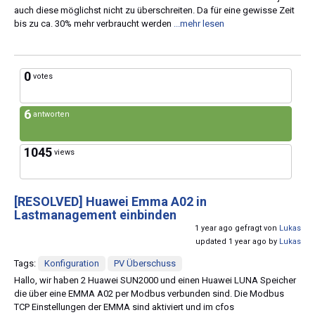
auch diese möglichst nicht zu überschreiten. Da für eine gewisse Zeit
bis zu ca. 30% mehr verbraucht werden
...mehr lesen
0
votes
6
antworten
1045
views
[RESOLVED]
Huawei Emma A02 in
Lastmanagement einbinden
1 year ago gefragt von
Lukas
updated 1 year ago by
Lukas
Tags:
Konfiguration
PV Überschuss
Hallo, wir haben 2 Huawei SUN2000 und einen Huawei LUNA Speicher
die über eine EMMA A02 per Modbus verbunden sind. Die Modbus
TCP Einstellungen der EMMA sind aktiviert und im cfos