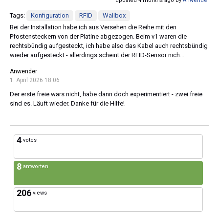
updated 4 months ago by
Anwender
Tags:
Konfiguration
RFID
Wallbox
Bei der Installation habe ich aus Versehen die Reihe mit den
Pfostensteckern von der Platine abgezogen. Beim v1 waren die
rechtsbündig aufgesteckt, ich habe also das Kabel auch rechtsbündig
wieder aufgesteckt - allerdings scheint der RFID-Sensor nich...
Anwender
1. April 2026 18:06
Der erste freie wars nicht, habe dann doch experimentiert - zwei freie
sind es. Läuft wieder. Danke für die Hilfe!
4
votes
8
antworten
206
views