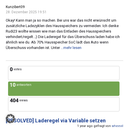
Kunzibert09
28. Dezember 2025 19:51
Okay! Kann man ja so machen. Bei uns war das nicht erwünscht um
zusätzliche Ladezyklen des Hausspeichers zu vermeiden. Ich denke
Rudi23 wollte wissen wie man das Entladen des Hausspeichers
verhindert/regelt. ;) Die Laderegel für das Überschuss laden habe ich
ähnlich wie du. Ab 70% Hausspeicher SoC lädt das Auto wenn
Überschuss vorhanden ist. Unter
...mehr lesen
0
votes
10
antworten
404
views
[RESOLVED]
Laderegel via Variable setzen
1 year ago gefragt von
wheevil