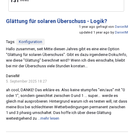
131
views
Glättung für solaren Überschuss - Logik?
1 year ago gefragt von
DanielM
updated 1 year ago by
DanielM
Tags:
Konfiguration
Hallo zusammen, seit Mitte diesen Jahres gibt es eine eine Option
"Glättung für solaren Überschuss". Gibt es dazu irgendeine Doku/Info,
wie diese "Glättung" berechnet wird? Wenn ich dies einschalte, bleibt
bei mir der Überschuss viele Stunden konstan...
DanielM
5. September 2025 18:27
ah cool, DANKE! Das erkläre es. Also keine stumpfes "ein/aus" mit "0
oder 1", sondern gewichtet zwischen 0 und 1 ... super... werde es
gleich mal ausprobieren. Hintergrund warum ich es testen will, ist dass
meine Box bei schlechteren Wetterbedingungen permanent zwischen
1 und 3 phasig umschaltet. Das hoffe ich über diese Glättung
weitestgehend zu
...mehr lesen