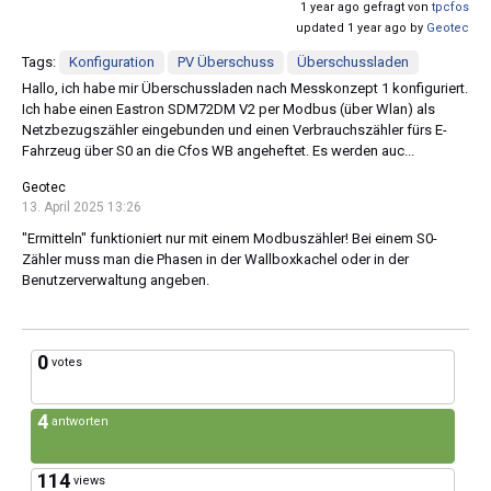
1 year ago gefragt von
tpcfos
updated 1 year ago by
Geotec
Tags:
Konfiguration
PV Überschuss
Überschussladen
Hallo, ich habe mir Überschussladen nach Messkonzept 1 konfiguriert.
Ich habe einen Eastron SDM72DM V2 per Modbus (über Wlan) als
Netzbezugszähler eingebunden und einen Verbrauchszähler fürs E-
Fahrzeug über S0 an die Cfos WB angeheftet. Es werden auc...
Geotec
13. April 2025 13:26
"Ermitteln" funktioniert nur mit einem Modbuszähler! Bei einem S0-
Zähler muss man die Phasen in der Wallboxkachel oder in der
Benutzerverwaltung angeben.
0
votes
4
antworten
114
views