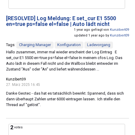
[RESOLVED]
Log Meldung: E set_cur E1 5500
en=true ps=false el=false | Auto lädt nicht
1 year ago gefragt von
Kunzibert09
updated 1 year ago by
Kunzibert09
Tags:
Charging Manager
Konfiguration
Ladevorgang
Hallo zusammen, immer mal wieder erscheint der Log Eintrag E
set_cur E1 5500 en=true ps=false el=false In meinem cfos Log. Das
Auto lädt in diesem Fall nicht und die Wallbox bleibt entweder im
Zustand "Aus" oder "An" und liefert währenddessen ...
Kunzibert09
27. März 2025 16:45
Danke Geotec - das hat es tatsächlich bewirkt. Spannend, dass sich
dann überhaupt Zahlen unter 6000 eintragen lassen. Ich stelle den
Thread auf "gelöst".
2
votes