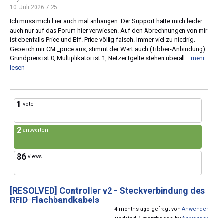
10. Juli 2026 7:25
Ich muss mich hier auch mal anhängen. Der Support hatte mich leider
auch nur auf das Forum hier verwiesen. Auf den Abrechnungen von mir
ist ebenfalls Price und Eff. Price völlig falsch. Immer viel zu niedrig.
Gebe ich mir CM._price aus, stimmt der Wert auch (Tibber-Anbindung).
Grundpreis ist 0, Multiplikator ist 1, Netzentgelte stehen überall
...mehr
lesen
1
vote
2
antworten
86
views
[RESOLVED]
Controller v2 - Steckverbindung des
RFID-Flachbandkabels
4 months ago gefragt von
Anwender