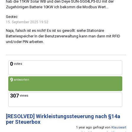
hab die 11KW Solar WB und den Deye SUN-SG04LP3-EU mit der
Zugehöriigen Batterie 10KW ich bekomm die Modbus Wert...
Geotec
15. September 2025 19:52
Naja, falsch ist es nicht! Es ist so gewollt: siehe Stationäre
Batteriespeicher In der Benutzerverwaltung kann man dann mit RFID
und/oder PIN arbeiten.
0
votes
9
antworten
307
views
[RESOLVED]
Wirkleistungssteuerung nach §14a
per Steuerbox
1 year ago gefragt von
Klauswart