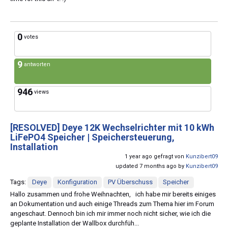
0
votes
9
antworten
946
views
[RESOLVED]
Deye 12K Wechselrichter mit 10 kWh
LiFePO4 Speicher | Speichersteuerung,
Installation
1 year ago gefragt von
Kunzibert09
updated 7 months ago by
Kunzibert09
Tags:
Deye
Konfiguration
PV Überschuss
Speicher
Hallo zusammen und frohe Weihnachten, ich habe mir bereits einiges
an Dokumentation und auch einige Threads zum Thema hier im Forum
angeschaut. Dennoch bin ich mir immer noch nicht sicher, wie ich die
geplante Installation der Wallbox durchfüh...