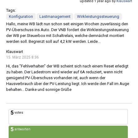
updated 1 year ago by
Klauswart
Tags:
Konfiguration
Lastmanagement
Wirkleistungssteuerung
Hallo, meine WB lädt nun schon seit einigen Wochen zuverlässig den
PV-Überschuss ins Auto. Der VNB fordert die Wirkleistungssteuerung
der WB per Steuerbox mit Schaltrelais, welche demnächst montiert
werden soll. Begrenzt soll auf 4,2 kW werden. Leide...
Klauswart
15. März 2025 8:36
Hi, das "Fehlverhalten" der WB scheint sich nach einem Reset erledigt
zu haben. Der Ladestrom wird wieder auf 6A reduziert, wenn nicht
genügend PV-Überschuss vorhanden ist, auch wenn der
Hausverbrauch über der PV-Leistung liegt. Ich werde den Fall im Auge
behalten... Danke und sonnige Grüße
5
votes
5
antworten