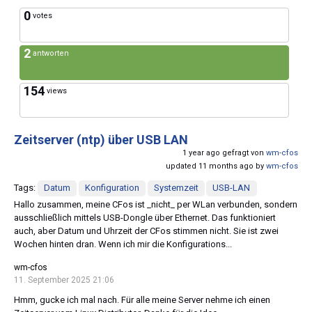
0
votes
2
antworten
154
views
Zeitserver (ntp) über USB LAN
1 year ago gefragt von
wm-cfos
updated 11 months ago by
wm-cfos
Tags:
Datum
Konfiguration
Systemzeit
USB-LAN
Hallo zusammen, meine CFos ist _nicht_ per WLan verbunden, sondern
ausschließlich mittels USB-Dongle über Ethernet. Das funktioniert
auch, aber Datum und Uhrzeit der CFos stimmen nicht. Sie ist zwei
Wochen hinten dran. Wenn ich mir die Konfigurations...
wm-cfos
11. September 2025 21:06
Hmm, gucke ich mal nach. Für alle meine Server nehme ich einen