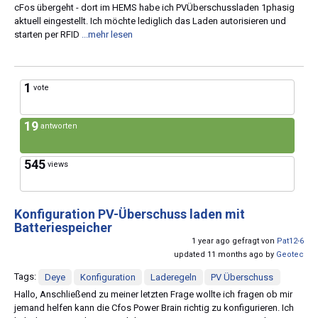
cFos übergeht - dort im HEMS habe ich PVÜberschussladen 1phasig
aktuell eingestellt. Ich möchte lediglich das Laden autorisieren und
starten per RFID
...mehr lesen
1
vote
19
antworten
545
views
Konfiguration PV-Überschuss laden mit
Batteriespeicher
1 year ago gefragt von
Pat12-6
updated 11 months ago by
Geotec
Tags:
Deye
Konfiguration
Laderegeln
PV Überschuss
Hallo, Anschließend zu meiner letzten Frage wollte ich fragen ob mir
jemand helfen kann die Cfos Power Brain richtig zu konfigurieren. Ich