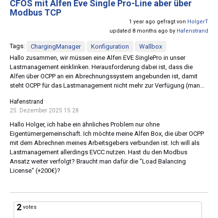
CFOS mit Alfen Eve Single Pro-Line aber über
Modbus TCP
1 year ago gefragt von
HolgerT
updated 8 months ago by
Hafenstrand
Tags:
ChargingManager
Konfiguration
Wallbox
Hallo zusammen, wir müssen eine Alfen EVE SinglePro in unser
Lastmanagement einklinken. Herausforderung dabei ist, dass die
Alfen über OCPP an ein Abrechnungssystem angebunden ist, damit
steht OCPP für das Lastmanagement nicht mehr zur Verfügung (man...
Hafenstrand
25. Dezember 2025 15:28
Hallo Holger, ich habe ein ähnliches Problem nur ohne
Eigentümergemeinschaft. Ich möchte meine Alfen Box, die über OCPP
mit dem Abrechnen meines Arbeitsgebers verbunden ist. Ich will als
Lastmanagement allerdings EVCC nutzen. Hast du den Modbus
Ansatz weiter verfolgt? Braucht man dafür die "Load Balancing
License" (+200€)?
2
votes