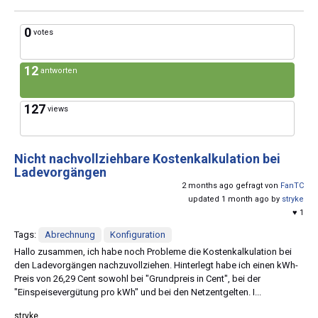
0
votes
12
antworten
127
views
Nicht nachvollziehbare Kostenkalkulation bei
Ladevorgängen
2 months ago gefragt von
FanTC
updated 1 month ago by
stryke
♥ 1
Tags:
Abrechnung
Konfiguration
Hallo zusammen, ich habe noch Probleme die Kostenkalkulation bei
den Ladevorgängen nachzuvollziehen. Hinterlegt habe ich einen kWh-
Preis von 26,29 Cent sowohl bei "Grundpreis in Cent", bei der
"Einspeisevergütung pro kWh" und bei den Netzentgelten. I...
stryke