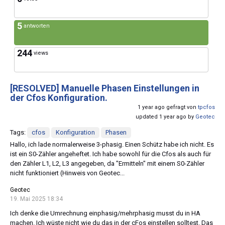
5
antworten
244
views
[RESOLVED]
Manuelle Phasen Einstellungen in
der Cfos Konfiguration.
1 year ago gefragt von
tpcfos
updated 1 year ago by
Geotec
Tags:
cfos
Konfiguration
Phasen
Hallo, ich lade normalerweise 3-phasig. Einen Schütz habe ich nicht. Es
ist ein S0-Zähler angeheftet. Ich habe sowohl für die Cfos als auch für
den Zähler L1, L2, L3 angegeben, da "Ermitteln" mit einem S0-Zähler
nicht funktioniert (Hinweis von Geotec...
Geotec
19. Mai 2025 18:34
Ich denke die Umrechnung einphasig/mehrphasig musst du in HA
machen. Ich wüste nicht wie du das in der cFos einstellen solltest. Das