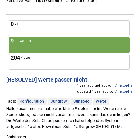
Zeitserver vom Linux Distributor. Danke für die Idee.
0
votes
9
antworten
204
views
[RESOLVED]
Werte passen nicht
1 year ago gefragt von
Christopher
updated 1 year ago by
Christopher
Tags:
Konfiguration
Sungrow
Sunspec
Werte
Hallo zusammen, ich habe eine kleine Problem, meine Werte (siehe
Screenshots) passen nicht zusammen, woran kann das denn liegen?
Die Werte der iSolarCloud passen. Ich habe folgendes System
aufgesetzt: 1x cfos Powerbrain Solar 1x Sungrow SH10RT (1x Ma...
Christopher