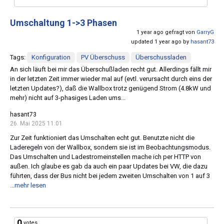
Umschaltung 1->3 Phasen
1 year ago gefragt von
GarryG
updated 1 year ago by
hasant73
Tags:
Konfiguration
PV Überschuss
Überschussladen
An sich läuft bei mir das Überschußladen recht gut. Allerdings fällt mir
in der letzten Zeit immer wieder mal auf (evtl. verursacht durch eins der
letzten Updates?), daß die Wallbox trotz genügend Strom (4.8kW und
mehr) nicht auf 3-phasiges Laden ums...
hasant73
26. Mai 2025 11:01
Zur Zeit funktioniert das Umschalten echt gut. Benutzte nicht die
Laderegeln von der Wallbox, sondern sie ist im Beobachtungsmodus.
Das Umschalten und Ladestromeinstellen mache ich per HTTP von
außen. Ich glaube es gab da auch ein paar Updates bei VW, die dazu
führten, dass der Bus nicht bei jedem zweiten Umschalten von 1 auf 3
...mehr lesen
0
votes