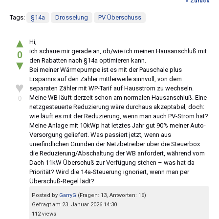
« Zurück
Tags:
§14a
Drosselung
PV Überschuss
▲
Hi,
ich schaue mir gerade an, ob/wie ich meinen Hausanschluß mit
0
den Rabatten nach §14a optimieren kann.
▼
Bei meiner Wärmepumpe ist es mit der Pauschale plus
Ersparnis auf den Zähler mittlerweile sinnvoll, von dem
♥
separaten Zähler mit WP-Tarif auf Hausstrom zu wechseln.
Meine WB läuft derzeit schon am normalen Hausanschluß. Eine
0
netzgesteuerte Reduzierung wäre durchaus akzeptabel, doch:
wie läuft es mit der Reduzierung, wenn man auch PV-Strom hat?
Meine Anlage mit 10kWp hat letztes Jahr gut 90% meiner Auto-
Versorgung geliefert. Was passiert jetzt, wenn aus
unerfindlichen Gründen der Netzbetreiber über die Steuerbox
die Reduzierung/Abschaltung der WB anfordert, während vom
Dach 11kW Überschuß zur Verfügung stehen – was hat da
Priorität? Wird die 14a-Steuerung ignoriert, wenn man per
Überschuß-Regel lädt?
Posted by
GarryG
(Fragen: 13, Antworten: 16)
Gefragt am 23. Januar 2026 14:30
112 views