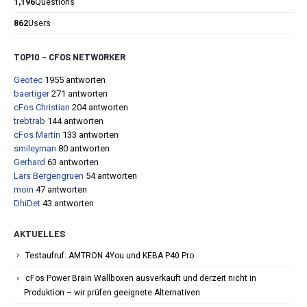
1,196
Questions
862
Users
TOP10 – CFOS NETWORKER
Geotec
1955 antworten
baertiger
271 antworten
cFos Christian
204 antworten
trebtrab
144 antworten
cFos Martin
133 antworten
smileyman
80 antworten
Gerhard
63 antworten
Lars Bergengruen
54 antworten
moin
47 antworten
DhiDet
43 antworten
AKTUELLES
Testaufruf: AMTRON 4You und KEBA P40 Pro
cFos Power Brain Wallboxen ausverkauft und derzeit nicht in
Produktion – wir prüfen geeignete Alternativen