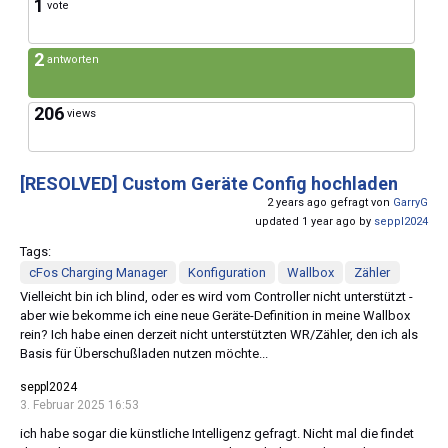
1
vote
2
antworten
206
views
[RESOLVED]
Custom Geräte Config hochladen
2 years ago gefragt von
GarryG
updated 1 year ago by
seppl2024
Tags:
cFos Charging Manager
Konfiguration
Wallbox
Zähler
Vielleicht bin ich blind, oder es wird vom Controller nicht unterstützt -
aber wie bekomme ich eine neue Geräte-Definition in meine Wallbox
rein? Ich habe einen derzeit nicht unterstützten WR/Zähler, den ich als
Basis für Überschußladen nutzen möchte...
seppl2024
3. Februar 2025 16:53
ich habe sogar die künstliche Intelligenz gefragt. Nicht mal die findet