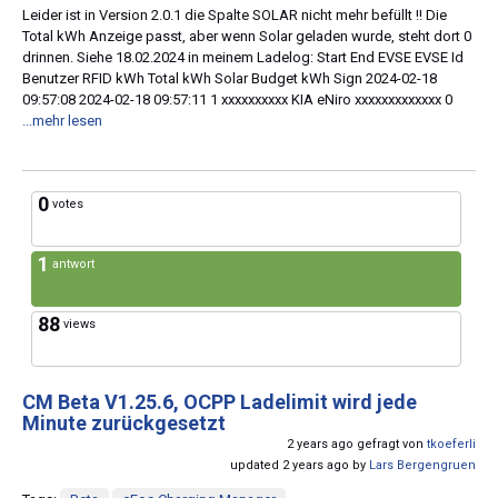
Leider ist in Version 2.0.1 die Spalte SOLAR nicht mehr befüllt !! Die
Total kWh Anzeige passt, aber wenn Solar geladen wurde, steht dort 0
drinnen. Siehe 18.02.2024 in meinem Ladelog: Start End EVSE EVSE Id
Benutzer RFID kWh Total kWh Solar Budget kWh Sign 2024-02-18
09:57:08 2024-02-18 09:57:11 1 xxxxxxxxxx KIA eNiro xxxxxxxxxxxxx 0
...mehr lesen
0
votes
1
antwort
88
views
CM Beta V1.25.6, OCPP Ladelimit wird jede
Minute zurückgesetzt
2 years ago gefragt von
tkoeferli
updated 2 years ago by
Lars Bergengruen