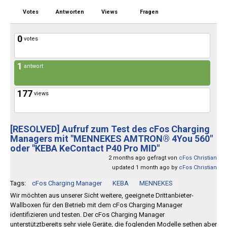
Votes
Antworten
Views
Fragen
0
votes
1
antwort
177
views
[RESOLVED]
Aufruf zum Test des cFos Charging
Managers mit "MENNEKES AMTRON® 4You 560"
oder "KEBA KeContact P40 Pro MID"
2 months ago gefragt von
cFos Christian
updated 1 month ago by
cFos Christian
Tags:
cFos Charging Manager
KEBA
MENNEKES
Wir möchten aus unserer Sicht weitere, geeignete Drittanbieter-
Wallboxen für den Betrieb mit dem cFos Charging Manager
identifizieren und testen. Der cFos Charging Manager
unterstütztbereits sehr viele Geräte, die foglenden Modelle sethen aber