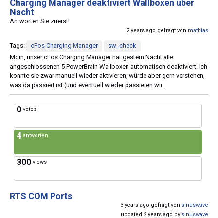
Charging Manager deaktiviert Wallboxen über
Nacht
Antworten Sie zuerst!
2 years ago gefragt von
mathias
Tags:
cFos Charging Manager
sw_check
Moin, unser cFos Charging Manager hat gestern Nacht alle
angeschlossenen 5 PowerBrain Wallboxen automatisch deaktiviert. Ich
konnte sie zwar manuell wieder aktivieren, würde aber gern verstehen,
was da passiert ist (und eventuell wieder passieren wir...
0
votes
4
antworten
300
views
RTS COM Ports
3 years ago gefragt von
sinuswave
updated 2 years ago by
sinuswave