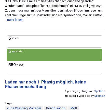
die Links. Das UI muss meiner Ansicht nach dringend geändert
werden. Das "Principle of least astonishment" ist IMHO völlig verletzt.
Zudem muss man mit der Maus über den halben Bildschirm rasen um
ähnliche Dinge zu tun. Mal findet sich ein Symbol/Icon, mal ein Button
...mehr lesen
5
votes
5
antworten
359
views
Laden nur noch 1-Phasig möglich, keine
Phasenumschaltung
1 year ago gefragt von
Spathen
updated 1 year ago by
Spathen
Tags:
cFos Charging Manager
Konfiguration
Mqtt