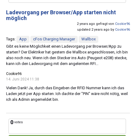
Ladevorgang per Browser/App starten nicht
möglich
2 years ago gefragt von
Cookie96
updated 2 years ago by
Cookie96
Tags:
App
cFos Charging Manager
Wallbox
Gibt es keine Möglichkeit einen Ladevorgang per Browser/App zu
starten? Der Elektriker hat gestern die Wallbox angeschlossen, ich bin
also noch neu. Wenn ich den Stecker ins Auto (Peugeot e208) stecke,
kann ich den Ladevorgang mit dem angelernten RFI...
Cookie96
14. Juni 2024 11:38
Vielen Dank! Ja, durch das Eingeben der RFID Nummer kann ich das
Laden jetzt per App starten. Ich dachte der "PIN" wäre nicht nötig, weil
ich als Admin angemeldet bin.
0
votes