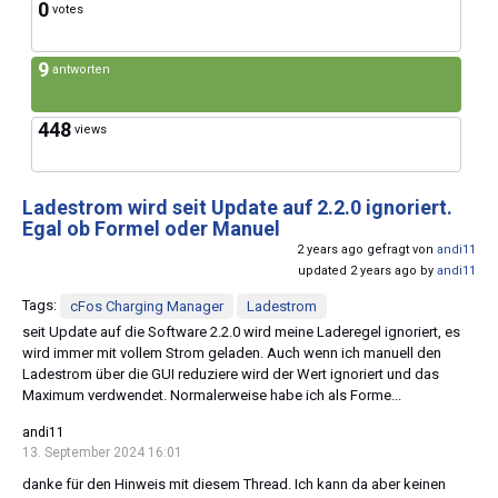
0
votes
9
antworten
448
views
Ladestrom wird seit Update auf 2.2.0 ignoriert.
Egal ob Formel oder Manuel
2 years ago gefragt von
andi11
updated 2 years ago by
andi11
Tags:
cFos Charging Manager
Ladestrom
seit Update auf die Software 2.2.0 wird meine Laderegel ignoriert, es
wird immer mit vollem Strom geladen. Auch wenn ich manuell den
Ladestrom über die GUI reduziere wird der Wert ignoriert und das
Maximum verdwendet. Normalerweise habe ich als Forme...
andi11
13. September 2024 16:01
danke für den Hinweis mit diesem Thread. Ich kann da aber keinen