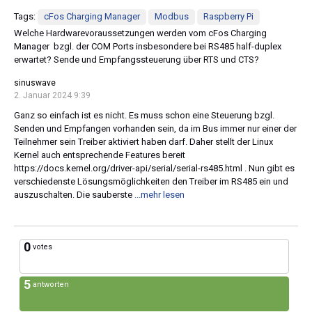
Tags:
cFos Charging Manager
Modbus
Raspberry Pi
Welche Hardwarevoraussetzungen werden vom cFos Charging
Manager bzgl. der COM Ports insbesondere bei RS485 half-duplex
erwartet? Sende und Empfangssteuerung über RTS und CTS?
sinuswave
2. Januar 2024 9:39
Ganz so einfach ist es nicht. Es muss schon eine Steuerung bzgl.
Senden und Empfangen vorhanden sein, da im Bus immer nur einer der
Teilnehmer sein Treiber aktiviert haben darf. Daher stellt der Linux
Kernel auch entsprechende Features bereit
https://docs.kernel.org/driver-api/serial/serial-rs485.html . Nun gibt es
verschiedenste Lösungsmöglichkeiten den Treiber im RS485 ein und
auszuschalten. Die sauberste
...mehr lesen
0
votes
5
antworten