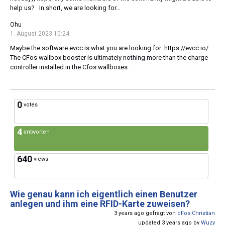
help us? In short, we are looking for...
Ohu
1. August 2023 10:24
Maybe the software evcc is what you are looking for: https://evcc.io/
The CFos wallbox booster is ultimately nothing more than the charge
controller installed in the Cfos wallboxes.
0
votes
4
antworten
640
views
Wie genau kann ich eigentlich einen Benutzer
anlegen und ihm eine RFID-Karte zuweisen?
3 years ago gefragt von
cFos Christian
updated 3 years ago by
Wuzy