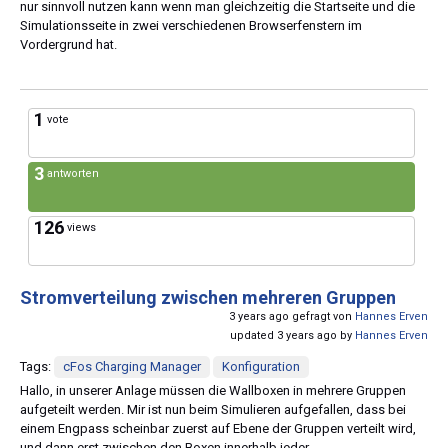
nur sinnvoll nutzen kann wenn man gleichzeitig die Startseite und die
Simulationsseite in zwei verschiedenen Browserfenstern im
Vordergrund hat.
1
vote
3
antworten
126
views
Stromverteilung zwischen mehreren Gruppen
3 years ago gefragt von
Hannes Erven
updated 3 years ago by
Hannes Erven
Tags:
cFos Charging Manager
Konfiguration
Hallo, in unserer Anlage müssen die Wallboxen in mehrere Gruppen
aufgeteilt werden. Mir ist nun beim Simulieren aufgefallen, dass bei
einem Engpass scheinbar zuerst auf Ebene der Gruppen verteilt wird,
und dann erst zwischen den Boxen innerhalb jeder...