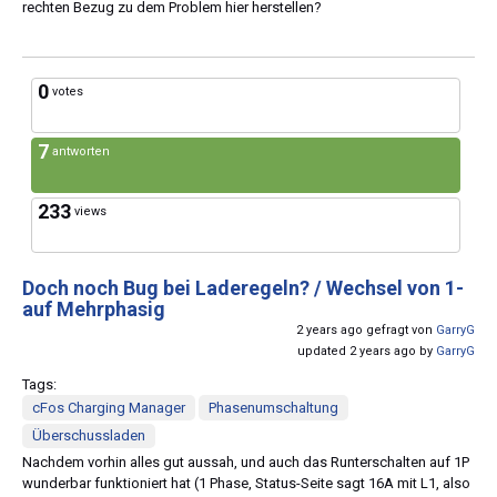
rechten Bezug zu dem Problem hier herstellen?
0
votes
7
antworten
233
views
Doch noch Bug bei Laderegeln? / Wechsel von 1-
auf Mehrphasig
2 years ago gefragt von
GarryG
updated 2 years ago by
GarryG
Tags:
cFos Charging Manager
Phasenumschaltung
Überschussladen
Nachdem vorhin alles gut aussah, und auch das Runterschalten auf 1P
wunderbar funktioniert hat (1 Phase, Status-Seite sagt 16A mit L1, also