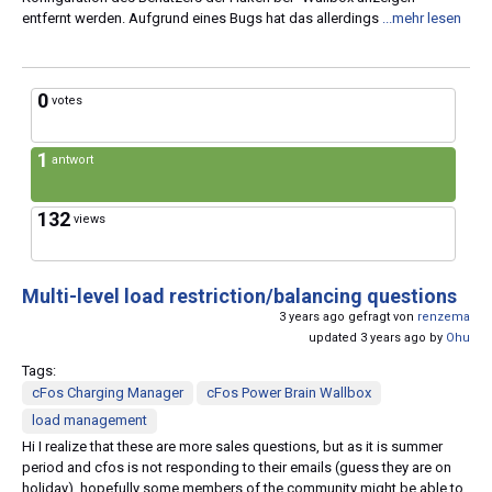
entfernt werden. Aufgrund eines Bugs hat das allerdings
...mehr lesen
0
votes
1
antwort
132
views
Multi-level load restriction/balancing questions
3 years ago gefragt von
renzema
updated 3 years ago by
Ohu
Tags:
cFos Charging Manager
cFos Power Brain Wallbox
load management
Hi I realize that these are more sales questions, but as it is summer
period and cfos is not responding to their emails (guess they are on
holiday), hopefully some members of the community might be able to