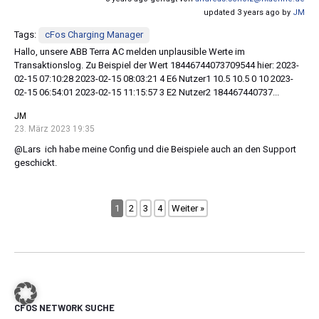
updated 3 years ago by
JM
Tags:
cFos Charging Manager
Hallo, unsere ABB Terra AC melden unplausible Werte im
Transaktionslog. Zu Beispiel der Wert 18446744073709544 hier: 2023-
02-15 07:10:28 2023-02-15 08:03:21 4 E6 Nutzer1 10.5 10.5 0 10 2023-
02-15 06:54:01 2023-02-15 11:15:57 3 E2 Nutzer2 184467440737...
JM
23. März 2023 19:35
@Lars ich habe meine Config und die Beispiele auch an den Support
geschickt.
1
2
3
4
Weiter »
CFOS NETWORK SUCHE