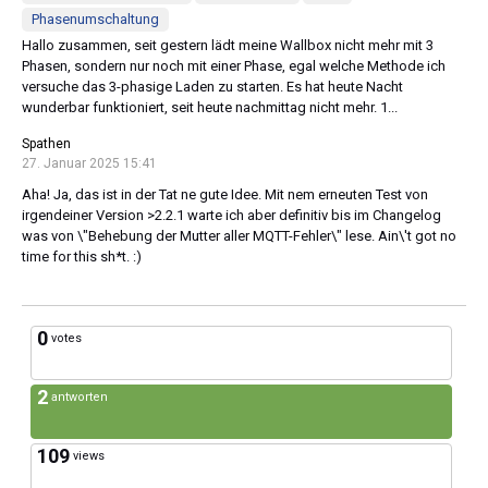
Phasenumschaltung
Hallo zusammen, seit gestern lädt meine Wallbox nicht mehr mit 3
Phasen, sondern nur noch mit einer Phase, egal welche Methode ich
versuche das 3-phasige Laden zu starten. Es hat heute Nacht
wunderbar funktioniert, seit heute nachmittag nicht mehr. 1...
Spathen
27. Januar 2025 15:41
Aha! Ja, das ist in der Tat ne gute Idee. Mit nem erneuten Test von
irgendeiner Version >2.2.1 warte ich aber definitiv bis im Changelog
was von \"Behebung der Mutter aller MQTT-Fehler\" lese. Ain\'t got no
time for this sh*t. :)
0
votes
2
antworten
109
views