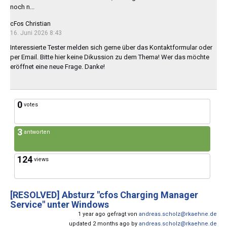
noch n...
cFos Christian
16. Juni 2026 8:43
Interessierte Tester melden sich gerne über das Kontaktformular oder
per Email. Bitte hier keine Dikussion zu dem Thema! Wer das möchte
eröffnet eine neue Frage. Danke!
0
votes
3
antworten
124
views
[RESOLVED]
Absturz "cfos Charging Manager
Service" unter Windows
1 year ago gefragt von
andreas.scholz@rkaehne.de
updated 2 months ago by
andreas.scholz@rkaehne.de