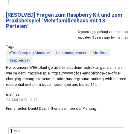
[RESOLVED]
Fragen zum Raspberry Kit und zum
Praxisbeispiel "Mehrfamilienhaus mit 13
Parteien"
3 years ago gefragt von
mathias
updated 3 years ago by
mathias
Tags:
cFos Charging Manager
Lastmanagement
Modbus
Raspberry Pi
Hallo, unsere WEG plant gerade eine Ladeinfrastruktur ganz ähnlich
wie im dem Praxisbeispiel https://www.cfos-emobility.de/de/cfos-
charging-manager/documentation/underground-parking-with-thirteen-
residential-units.htm beschrieben (bei uns bis zu 11 L...
mathias
24. Mai 2023 10:43
Prima, vielen Dank! Das hilft uns sehr bei der Planung.
1
vote