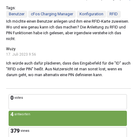
Tags:
Benutzer
cFos Charging Manager
Konfiguration
RFID
Ich möchte einen Benutzer anlegen und ihm eine RFID-Karte zuweisen.
Wo und wie genau kann ich das machen? Die Anleitung zu RFID und
PIN Funktionen habe ich gelesen, aber irgendwie verstehe ich das
nicht.
Wuzy
17. Juli 2023 9:56
Ich würde auch dafür plädieren, dass das Eingabefeld für die "ID" auch
"RFID oder PIN" heißt. Aus Nutzersicht ist man sonst lost, wenn es
darum geht, wo man alternativ eine PIN definieren kann.
0
votes
4
antworten
379
views