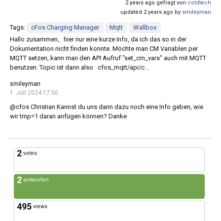
2 years ago gefragt von
coldtech
updated 2 years ago by
smileyman
Tags:
cFos Charging Manager
Mqtt
Wallbox
Hallo zusammen, hier nur eine kurze Info, da ich das so in der
Dokumentation nicht finden konnte. Möchte man CM Variablen per
MQTT setzen, kann man den API Aufruf "set_cm_vars" auch mit MQTT
benutzen. Topic ist dann also cfos_mqtt/api/c...
smileyman
1. Juli 2024 17:50
@cfos Christian Kannst du uns dann dazu noch eine Info geben, wie
wir tmp=1 daran anfügen können? Danke
2
votes
2
antworten
495
views