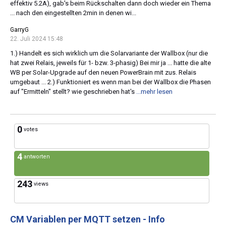
effektiv 5.2A), gab's beim Rückschalten dann doch wieder ein Thema
... nach den eingestellten 2min in denen wi...
GarryG
22. Juli 2024 15:48
1.) Handelt es sich wirklich um die Solarvariante der Wallbox (nur die
hat zwei Relais, jeweils für 1- bzw. 3-phasig) Bei mir ja ... hatte die alte
WB per Solar-Upgrade auf den neuen PowerBrain mit zus. Relais
umgebaut ... 2.) Funktioniert es wenn man bei der Wallbox die Phasen
auf "Ermitteln" stellt? wie geschrieben hat's
...mehr lesen
0
votes
4
antworten
243
views
CM Variablen per MQTT setzen - Info