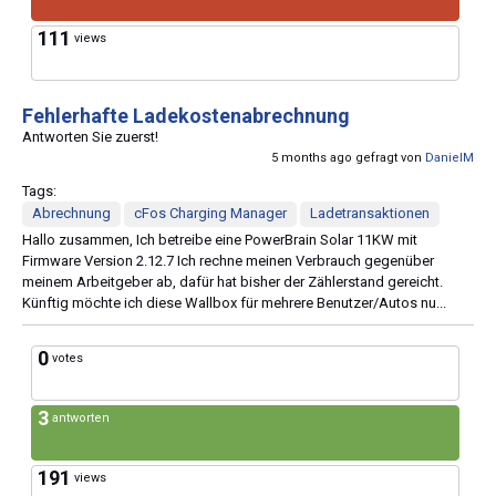
111
views
Fehlerhafte Ladekostenabrechnung
Antworten Sie zuerst!
5 months ago gefragt von
DanielM
Tags:
Abrechnung
cFos Charging Manager
Ladetransaktionen
Hallo zusammen, Ich betreibe eine PowerBrain Solar 11KW mit
Firmware Version 2.12.7 Ich rechne meinen Verbrauch gegenüber
meinem Arbeitgeber ab, dafür hat bisher der Zählerstand gereicht.
Künftig möchte ich diese Wallbox für mehrere Benutzer/Autos nu...
0
votes
3
antworten
191
views