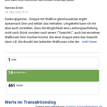
Hannes Erven
16. Mai 2023 0:37
Danke @geotec , Gruppe mit Wallbox gleichzusetzen ergibt
systemisch Sinn und erklärt das Verhalten. Umgekehrt kann ich mir
aber auch vorstellen, dass die Möglichkeit eine Leistungsaufteilung
nicht nach Stück sondern nach einem \"Gewicht\", auch bei einzelnen
Wallboxen Sinn machen könnte. Bei einer Gruppe wäre das Gewicht
dann z.B. die Anzahl der ladenden Wallboxen oder die
...mehr lesen
1
vote
14
antworten
461
views
Werte im Transaktionslog
3 years ago gefragt von
andreas.scholz@rkaehne.de