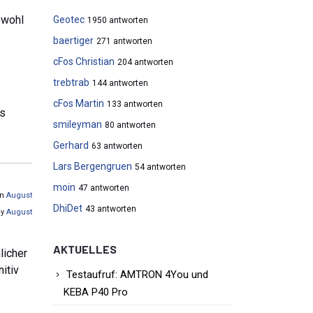
owohl
Geotec
1950 antworten
baertiger
271 antworten
cFos Christian
204 antworten
trebtrab
144 antworten
cFos Martin
133 antworten
os
smileyman
80 antworten
Gerhard
63 antworten
Lars Bergengruen
54 antworten
moin
47 antworten
on
August
DhiDet
43 antworten
by
August
AKTUELLES
licher
itiv
Testaufruf: AMTRON 4You und
KEBA P40 Pro