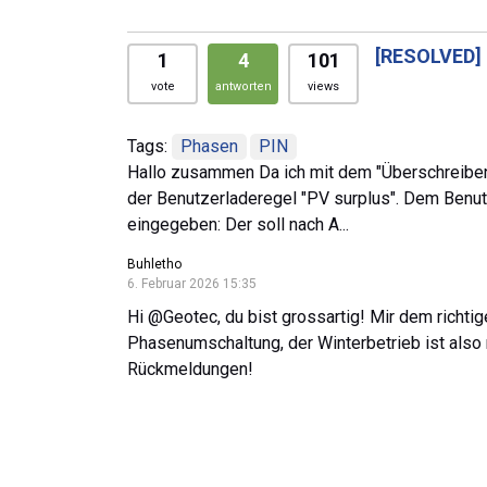
[RESOLVED]
1
4
101
vote
antworten
views
Tags:
Phasen
PIN
Hallo zusammen Da ich mit dem "Überschreiben"
der Benutzerladeregel "PV surplus". Dem Benu
eingegeben: Der soll nach A...
Buhletho
6. Februar 2026 15:35
Hi @Geotec, du bist grossartig! Mir dem richti
Phasenumschaltung, der Winterbetrieb ist also m
Rückmeldungen!