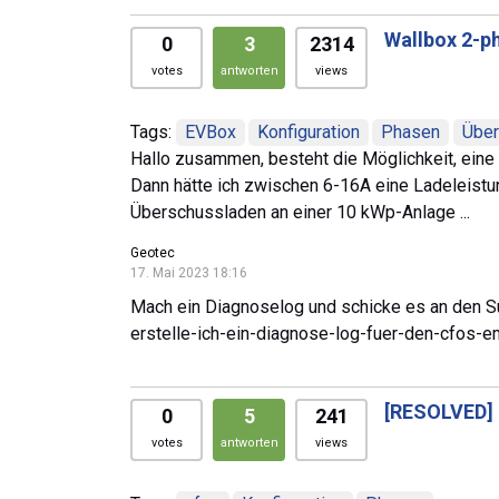
Wallbox 2-ph
0
3
2314
votes
antworten
views
Tags:
EVBox
Konfiguration
Phasen
Über
Hallo zusammen, besteht die Möglichkeit, eine 
Dann hätte ich zwischen 6-16A eine Ladeleist
Überschussladen an einer 10 kWp-Anlage ...
Geotec
17. Mai 2023 18:16
Mach ein Diagnoselog und schicke es an den S
erstelle-ich-ein-diagnose-log-fuer-den-cfos-e
[RESOLVED]
0
5
241
votes
antworten
views