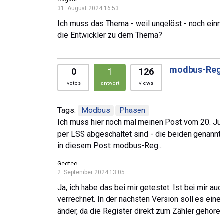
31. August 2024 16:53
Ich muss das Thema - weil ungelöst - noch ein
die Entwickler zu dem Thema?
modbus-Regi
0
1
126
votes
antwort
views
Tags:
Modbus
Phasen
Ich muss hier noch mal meinen Post vom 20. Ju
per LSS abgeschaltet sind - die beiden genan
in diesem Post: modbus-Reg...
Geotec
2. September 2024 13:05
Ja, ich habe das bei mir getestet. Ist bei mir a
verrechnet. In der nächsten Version soll es ei
änder, da die Register direkt zum Zähler gehör