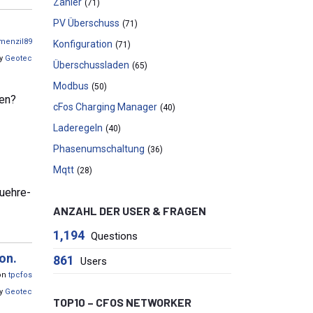
Zähler
(71)
PV Überschuss
(71)
menzil89
Konfiguration
(71)
by
Geotec
Überschussladen
(65)
Modbus
(50)
ben?
cFos Charging Manager
(40)
Laderegeln
(40)
Phasenumschaltung
(36)
Mqtt
(28)
uehre-
ANZAHL DER USER & FRAGEN
1,194
Questions
on.
861
Users
von
tpcfos
by
Geotec
TOP10 – CFOS NETWORKER