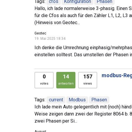
Tags:
cfos
Konfiguration
Phasen
Hallo, ich lade normalerweise 3-phasig. Einen S
für die Cfos als auch für den Zähler L1, L2, L3 
(Hinweis von Geotec...
Geotec
19. Mai 2025 18:34
Ich denke die Umrechnung einphasig/mehrphasig
einstellen solltest. Das umstellen der Phasen i
modbus-Regi
0
14
157
votes
antworten
views
Tags:
current
Modbus
Phasen
Ich lade mein Auto gelegentlich mit (noch) hän
Weise zeigen dann zwei der Register 8064 b. 80
zwei Phasen per Si...
August