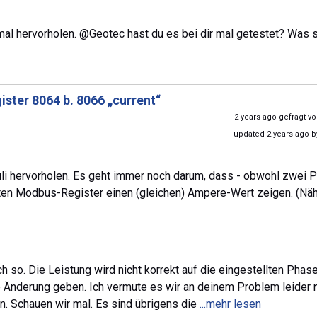
mal hervorholen. @Geotec hast du es bei dir mal getestet? Was 
ster 8064 b. 8066 „current“
2 years ago gefragt v
updated 2 years ago 
li hervorholen. Es geht immer noch darum, dass - obwohl zwei 
nten Modbus-Register einen (gleichen) Ampere-Wert zeigen. (Nä
uch so. Die Leistung wird nicht korrekt auf die eingestellten Phas
ne Änderung geben. Ich vermute es wir an deinem Problem leider 
en. Schauen wir mal. Es sind übrigens die
...mehr lesen