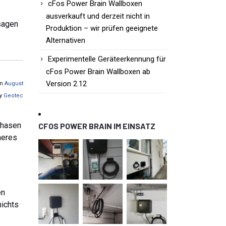
cFos Power Brain Wallboxen
ausverkauft und derzeit nicht in
sagen
Produktion – wir prüfen geeignete
Alternativen
Experimentelle Geräteerkennung für
cFos Power Brain Wallboxen ab
Version 2.12
on
August
by
Geotec
Phasen
CFOS POWER BRAIN IM EINSATZ
heres
en
nichts