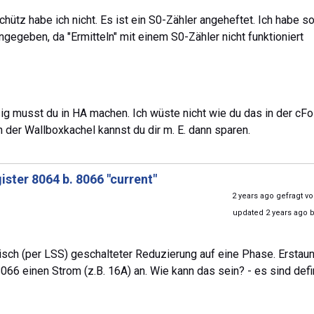
chütz habe ich nicht. Es ist ein S0-Zähler angeheftet. Ich habe s
angegeben, da "Ermitteln" mit einem S0-Zähler nicht funktioniert
 musst du in HA machen. Ich wüste nicht wie du das in der cF
n der Wallboxkachel kannst du dir m. E. dann sparen.
ster 8064 b. 8066 "current"
2 years ago gefragt v
updated 2 years ago 
disch (per LSS) geschalteter Reduzierung auf eine Phase. Erstaun
66 einen Strom (z.B. 16A) an. Wie kann das sein? - es sind defin