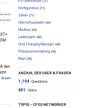
PV Überschuss
(71)
Konfiguration
(71)
 von
woec
Zähler
(71)
by
Geotec
Überschussladen
(65)
Modbus
(50)
KET+
Laderegeln
(40)
 COM
cFos Charging Manager
(40)
Phasenumschaltung
(36)
Mqtt
(28)
zB den
cht.
ANZAHL DER USER & FRAGEN
r lesen
1,194
Questions
861
Users
TOP10 – CFOS NETWORKER