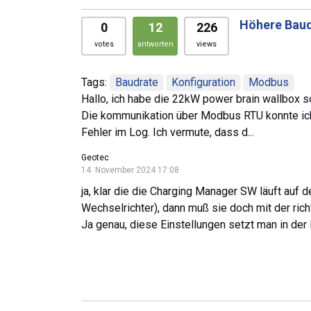
Höhere Baud 
0
12
226
votes
antworten
views
Tags:
Baudrate
Konfiguration
Modbus
Hallo, ich habe die 22kW power brain wallbo
Die kommunikation über Modbus RTU konnte ich
Fehler im Log. Ich vermute, dass d...
Geotec
14. November 2024 17:08
ja, klar die die Charging Manager SW läuft auf
Wechselrichter), dann muß sie doch mit der richt
Ja genau, diese Einstellungen setzt man in de