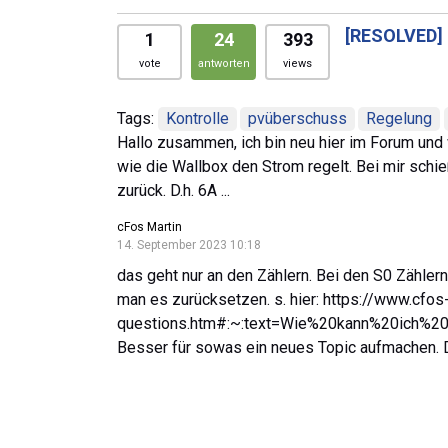
[RESOLVED]
1
24
393
vote
antworten
views
Tags:
Kontrolle
pvüberschuss
Regelung
Hallo zusammen, ich bin neu hier im Forum und 
wie die Wallbox den Strom regelt. Bei mir schie
zurück. D.h. 6A ...
cFos Martin
14. September 2023 10:18
das geht nur an den Zählern. Bei den S0 Zähler
man es zurücksetzen. s. hier: https://www.cfo
questions.htm#:~:text=Wie%20kann%20ich
Besser für sowas ein neues Topic aufmachen. D