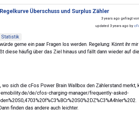
Regelkurve Überschuss und Surplus Zähler
3 years ago gefragt vo
updated 3 years ago by
cF
Statistik
würde gerne ein paar Fragen los werden. Regelung: Könnt ihr mi
ßt diese häufig über das Ziel hinaus und fällt dann wieder auf di
n, wo sich die cFos Power Brain Wallbox den Zählerstand merkt, 
s-emobility.de/de/cfos-charging-manager/frequently-asked-
%20den%20S0,4703%20f%C3%BCr%20S0%2DZ%C3%A4hler%202.
ann finden das andere auch leichter.