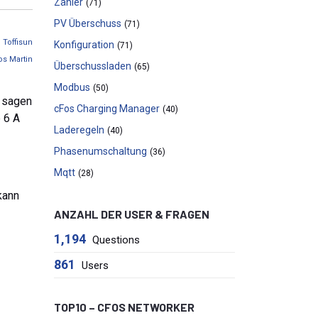
Zähler
(71)
PV Überschuss
(71)
n
Toffisun
Konfiguration
(71)
os Martin
Überschussladen
(65)
Modbus
(50)
r sagen
cFos Charging Manager
(40)
e 6 A
Laderegeln
(40)
Phasenumschaltung
(36)
Mqtt
(28)
kann
ANZAHL DER USER & FRAGEN
1,194
Questions
861
Users
TOP10 – CFOS NETWORKER