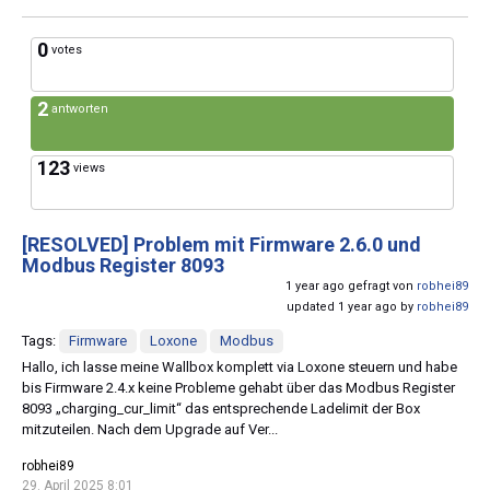
0
votes
2
antworten
123
views
[RESOLVED]
Problem mit Firmware 2.6.0 und
Modbus Register 8093
1 year ago gefragt von
robhei89
updated 1 year ago by
robhei89
Tags:
Firmware
Loxone
Modbus
Hallo, ich lasse meine Wallbox komplett via Loxone steuern und habe
bis Firmware 2.4.x keine Probleme gehabt über das Modbus Register
8093 „charging_cur_limit“ das entsprechende Ladelimit der Box
mitzuteilen. Nach dem Upgrade auf Ver...
robhei89
29. April 2025 8:01