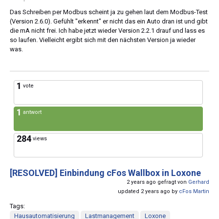
Das Schreiben per Modbus scheint ja zu gehen laut dem Modbus-Test
(Version 2.6.0). Gefühlt "erkennt" er nicht das ein Auto dran ist und gibt
die mA nicht frei. Ich habe jetzt wieder Version 2.2.1 drauf und lass es
so laufen. Vielleicht ergibt sich mit den nächsten Version ja wieder
was.
1
vote
1
antwort
284
views
[RESOLVED]
Einbindung cFos Wallbox in Loxone
2 years ago gefragt von
Gerhard
updated 2 years ago by
cFos Martin
Tags:
Hausautomatisierung
Lastmanagement
Loxone