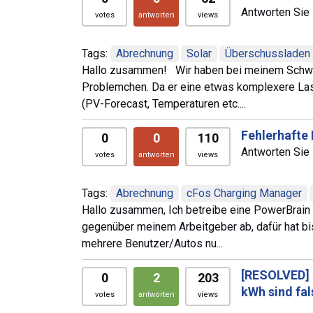
Antworten Sie 
votes
antworten
views
Tags:
Abrechnung
Solar
Überschussladen
Hallo zusammen! Wir haben bei meinem Schwag
Problemchen. Da er eine etwas komplexere Las
(PV-Forecast, Temperaturen etc....
Fehlerhafte
0
0
110
Antworten Sie 
votes
antworten
views
Tags:
Abrechnung
cFos Charging Manager
Hallo zusammen, Ich betreibe eine PowerBrain
gegenüber meinem Arbeitgeber ab, dafür hat bis
mehrere Benutzer/Autos nu...
[RESOLVED]
0
2
203
kWh sind fa
votes
antworten
views