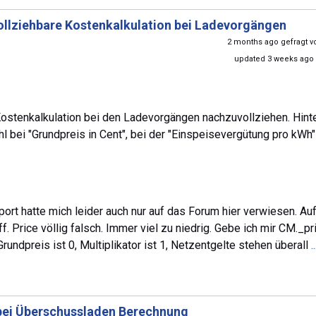
ollziehbare Kostenkalkulation bei Ladevorgängen
2 months ago gefragt 
updated 3 weeks ago
stenkalkulation bei den Ladevorgängen nachzuvollziehen. Hinte
 bei "Grundpreis in Cent", bei der "Einspeisevergütung pro kWh"
ort hatte mich leider auch nur auf das Forum hier verwiesen. Au
. Price völlig falsch. Immer viel zu niedrig. Gebe ich mir CM._pr
undpreis ist 0, Multiplikator ist 1, Netzentgelte stehen überall
.
 bei Überschussladen Berechnung