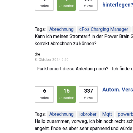
hinterlegen
votes
antworten
views
Tags:
Abrechnung
cFos Charging Manager
Kann ich meinen Stromtarif in der Power Brain 
korrekt abrechnen zu können?
dre
8. Oktober 2024 9:50
Funktioniert diese Anleitung noch? Ich finde d
Autom. Vers
6
16
337
votes
antworten
views
Tags:
Abrechnung
iobroker
Mqtt
powerb
Hallo zusammen, vorweg, ich bin noch recht s
angeht, finde es aber sehr spannend und würde 