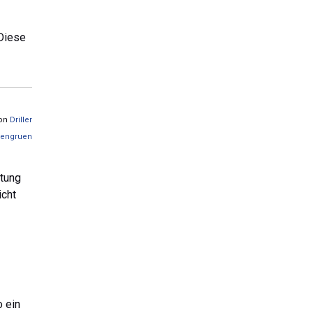
 Diese
von
Driller
gengruen
stung
icht
 ein