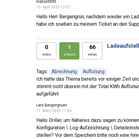
matze5000
10. April 2025 13:57
Hallo Herr Bergengrün, nachdem wieder ein Lad
habe ich soeben zu meinem Ticket an den Supp
Ladeaufstell
0
1
66
votes
antwort
views
Tags:
Abrechnung
Auflistung
Ich hatte das Thema bereits vor einiger Zeit u
stimmt nicht überein mit der Total KWh Auflistu
aufgeführt
Lars Bergengruen
11. März 2025 11:54
Hallo Driller, um Näheres dazu sagen zu können
Konfiguration \ Log-Aufzeichnung \ Detaileinst
stellen? Vor dem Speichern bitte noch eine hi