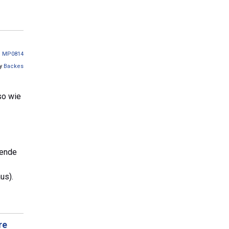
n
MP0814
by
Backes
so wie
sende
us).
re