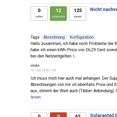
Nicht nachv
0
12
125
votes
antworten
views
Tags:
Abrechnung
Konfiguration
Hallo zusammen, ich habe noch Probleme die Ko
habe ich einen kWh-Preis von 26,29 Cent sowohl
bei den Netzentgelten. I...
stryke
10. Juli 2026 7:25
Ich muss mich hier auch mal anhängen. Der Supp
Abrechnungen von mir ist ebenfalls Price und Eff
aus, stimmt der Wert auch (Tibber-Anbindung). Gr
lesen
Solaranteil
0
0
62