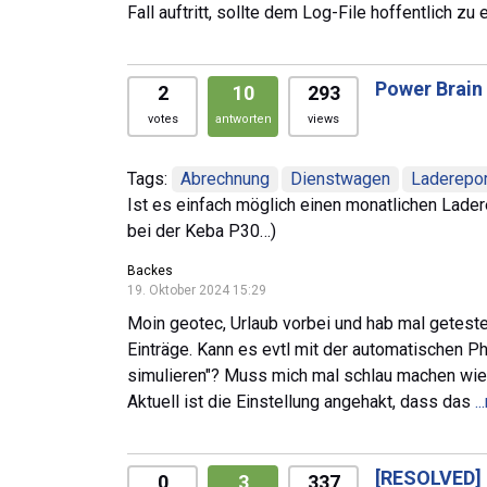
Fall auftritt, sollte dem Log-File hoffentlich 
Power Brain
2
10
293
votes
antworten
views
Tags:
Abrechnung
Dienstwagen
Laderepor
Ist es einfach möglich einen monatlichen Lader
bei der Keba P30…)
Backes
19. Oktober 2024 15:29
Moin geotec, Urlaub vorbei und hab mal getest
Einträge. Kann es evtl mit der automatischen 
simulieren"? Muss mich mal schlau machen wie
Aktuell ist die Einstellung angehakt, dass das
.
[RESOLVED]
0
3
337