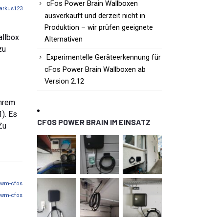
cFos Power Brain Wallboxen
arkus123
ausverkauft und derzeit nicht in
Produktion – wir prüfen geeignete
allbox
Alternativen
zu
Experimentelle Geräteerkennung für
cFos Power Brain Wallboxen ab
Version 2.12
Ihrem
). Es
CFOS POWER BRAIN IM EINSATZ
Zu
wm-cfos
wm-cfos