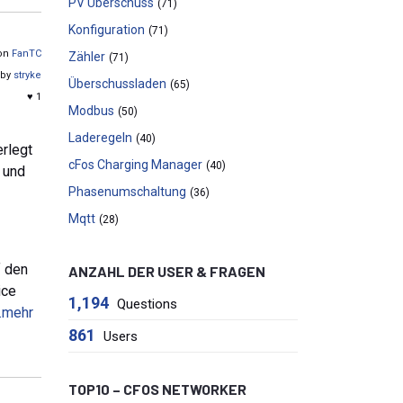
PV Überschuss
(71)
Konfiguration
(71)
von
FanTC
Zähler
(71)
 by
stryke
Überschussladen
(65)
♥ 1
Modbus
(50)
Laderegeln
(40)
rlegt
cFos Charging Manager
(40)
 und
Phasenumschaltung
(36)
Mqtt
(28)
f den
ANZAHL DER USER & FRAGEN
ice
1,194
Questions
..mehr
861
Users
TOP10 – CFOS NETWORKER