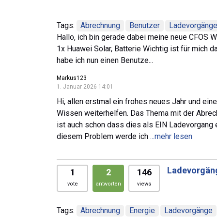
Tags:
Abrechnung
Benutzer
Ladevorgäng
Hallo, ich bin gerade dabei meine neue CFOS W
1x Huawei Solar, Batterie Wichtig ist für mic
habe ich nun einen Benutze...
Markus123
1. Januar 2026 14:01
Hi, allen erstmal ein frohes neues Jahr und ein
Wissen weiterhelfen. Das Thema mit der Abrec
ist auch schon dass dies als EIN Ladevorgang
diesem Problem werde ich
...mehr lesen
Ladevorgäng
1
2
146
vote
antworten
views
Tags:
Abrechnung
Energie
Ladevorgänge