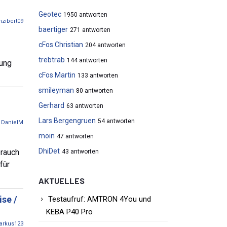
Geotec
1950 antworten
nzibert09
baertiger
271 antworten
cFos Christian
204 antworten
trebtrab
144 antworten
lung
cFos Martin
133 antworten
smileyman
80 antworten
Gerhard
63 antworten
Lars Bergengruen
54 antworten
n
DanielM
moin
47 antworten
DhiDet
brauch
43 antworten
für
AKTUELLES
se /
Testaufruf: AMTRON 4You und
KEBA P40 Pro
arkus123