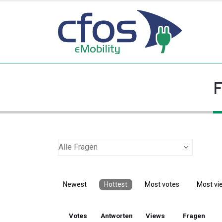
F
Newest
Hottest
Most votes
Most vi
Votes
Antworten
Views
Fragen