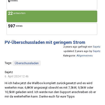
0
votes
22
antworten
597
views
PV-Überschussladen mit geringem Strom
2 years ago gefragt von
Sajetz
updated 2 years ago by
Sajetz
Kategorie:
Allgemeines
Tags:
Überschussladen
Sajetz
6. April 2024 12:46
Hi ich habe jetzt die Wallbox komplett zurückgesetzt und es wird
weiterhin max. 6,8KW angezeigt obwohl es mit 7,5kW, 9,5kW oder
10,5kW geladen wird. Ich werde nun den Support anschreiben ob er
mir da weiterhelfen kann. Danke euch für eure Tipps