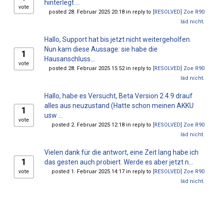
hinterlegt ...
vote
posted 28. Februar 2025 20:18 in reply to
[RESOLVED] Zoe R90
läd nicht.
Hallo, Support hat bis jetzt nicht weitergeholfen.
Nun kam diese Aussage: sie habe die
1
Hausanschluss...
vote
posted 28. Februar 2025 15:52 in reply to
[RESOLVED] Zoe R90
läd nicht.
Hallo, habe es Versucht, Beta Version 2.4.9 drauf
alles aus neuzustand (Hatte schon meinen AKKU
1
usw ...
vote
posted 2. Februar 2025 12:18 in reply to
[RESOLVED] Zoe R90
läd nicht.
Vielen dank für die antwort, eine Zeit lang habe ich
1
das gesten auch probiert. Werde es aber jetzt n...
vote
posted 1. Februar 2025 14:17 in reply to
[RESOLVED] Zoe R90
läd nicht.