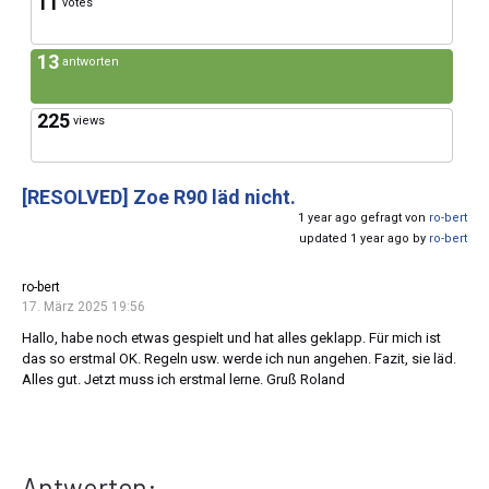
11
votes
13
antworten
225
views
[RESOLVED]
Zoe R90 läd nicht.
1 year ago gefragt von
ro-bert
updated 1 year ago by
ro-bert
ro-bert
17. März 2025 19:56
Hallo, habe noch etwas gespielt und hat alles geklapp. Für mich ist
das so erstmal OK. Regeln usw. werde ich nun angehen. Fazit, sie läd.
Alles gut. Jetzt muss ich erstmal lerne. Gruß Roland
Antworten: