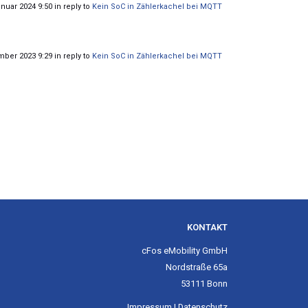
nuar 2024 9:50 in reply to
Kein SoC in Zählerkachel bei MQTT
ber 2023 9:29 in reply to
Kein SoC in Zählerkachel bei MQTT
KONTAKT
cFos eMobility GmbH
Nordstraße 65a
53111 Bonn
Impressum
|
Datenschutz