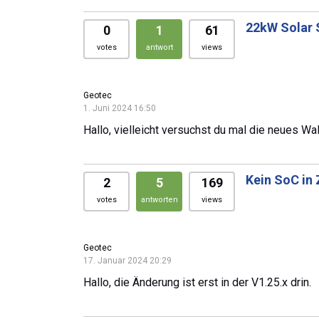
22kW Solar 
0
1
61
votes
antwort
views
Geotec
1. Juni 2024 16:50
Hallo, vielleicht versuchst du mal die neues Wa
Kein SoC in
2
5
169
votes
antworten
views
Geotec
17. Januar 2024 20:29
Hallo, die Änderung ist erst in der V1.25.x drin.