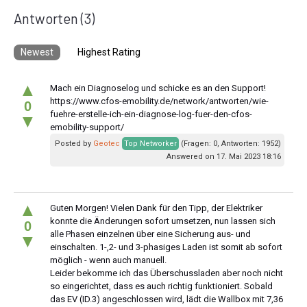
Antworten
(3)
Newest
Highest Rating
▲
Mach ein Diagnoselog und schicke es an den Support!
https://www.cfos-emobility.de/network/antworten/wie-
0
fuehre-erstelle-ich-ein-diagnose-log-fuer-den-cfos-
▼
emobility-support/
Posted by
Geotec
Top Networker
(Fragen: 0, Antworten: 1952)
Answered on 17. Mai 2023 18:16
▲
Guten Morgen! Vielen Dank für den Tipp, der Elektriker
konnte die Änderungen sofort umsetzen, nun lassen sich
0
alle Phasen einzelnen über eine Sicherung aus- und
▼
einschalten. 1-,2- und 3-phasiges Laden ist somit ab sofort
möglich - wenn auch manuell.
Leider bekomme ich das Überschussladen aber noch nicht
so eingerichtet, dass es auch richtig funktioniert. Sobald
das EV (ID.3) angeschlossen wird, lädt die Wallbox mit 7,36