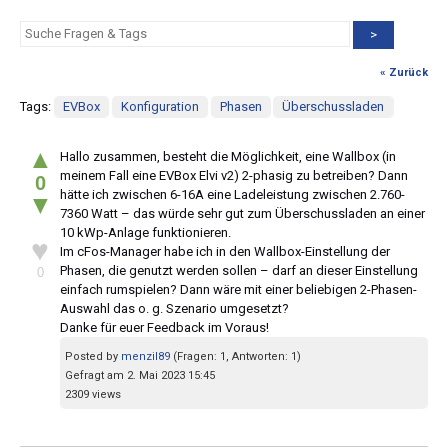
>
« Zurück
Tags:
EVBox
Konfiguration
Phasen
Überschussladen
▲
Hallo zusammen, besteht die Möglichkeit, eine Wallbox (in
meinem Fall eine EVBox Elvi v2) 2-phasig zu betreiben? Dann
0
hätte ich zwischen 6-16A eine Ladeleistung zwischen 2.760-
▼
7360 Watt – das würde sehr gut zum Überschussladen an einer
10 kWp-Anlage funktionieren.
♥
Im cFos-Manager habe ich in den Wallbox-Einstellung der
Phasen, die genutzt werden sollen – darf an dieser Einstellung
0
einfach rumspielen? Dann wäre mit einer beliebigen 2-Phasen-
Auswahl das o. g. Szenario umgesetzt?
Danke für euer Feedback im Voraus!
Posted by
menzil89
(Fragen: 1, Antworten: 1)
Gefragt am 2. Mai 2023 15:45
2309 views