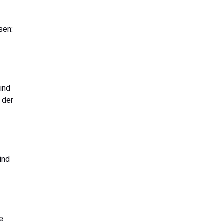
sen:
ind
 der
ind
e