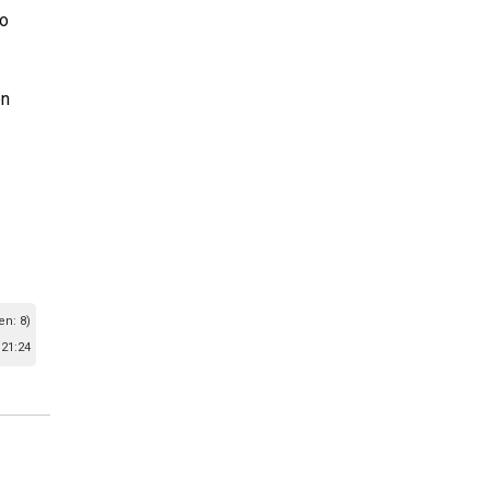
so
en
en: 8)
21:24