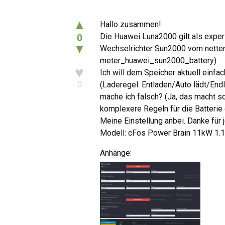
▲
Hallo zusammen!
Die Huawei Luna2000 gilt als experi
0
▼
Wechselrichter Sun2000 vom netten 
meter_huawei_sun2000_battery).
♥
Ich will dem Speicher aktuell einfac
(Laderegel: Entladen/Auto lädt/Endl
0
mache ich falsch? (Ja, das macht so 
komplexere Regeln für die Batterie e
Meine Einstellung anbei. Danke für 
Modell: cFos Power Brain 11kW 1.1,
Anhänge: