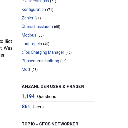
PV Überschuss
(71)
Konfiguration
(71)
Zähler
(71)
Überschussladen
(65)
Modbus
(50)
to lädt
Laderegeln
(40)
rt. Was
cFos Charging Manager
(40)
ier
Phasenumschaltung
(36)
Mqtt
(28)
ANZAHL DER USER & FRAGEN
1,194
Questions
861
Users
TOP10 – CFOS NETWORKER