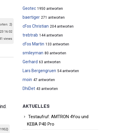
Geotec
1950 antworten
baertiger
271 antworten
orten: 2)
cFos Christian
204 antworten
23 16:02
trebtrab
144 antworten
41 views
cFos Martin
133 antworten
smileyman
80 antworten
Gerhard
63 antworten
Lars Bergengruen
54 antworten
moin
47 antworten
DhiDet
43 antworten
AKTUELLES
ind.
Testaufruf: AMTRON 4You und
KEBA P40 Pro
 1952)