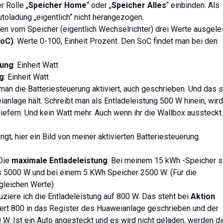
 Rolle „
Speicher Home
“ oder „
Speicher Alles
“ einbinden. Als
utoladung „eigentlich“ nicht herangezogen.
n vom Speicher (eigentlich Wechselrichter) drei Werte ausgele
SoC)
: Werte 0-100, Einheit Prozent. Den SoC findet man bei den
tung
: Einheit Watt
g
: Einheit Watt
an die Batteriesteuerung aktiviert, auch geschrieben. Und das s
ianlage hält. Schreibt man als Entladeleistung 500 W hinein, wird
iefern. Und kein Watt mehr. Auch wenn ihr die Wallbox aussteckt.
ngt, hier ein Bild von meiner aktivierten Batteriesteuerung.
 Die
maximale Entladeleistung
. Bei meinem 15 kWh -Speicher s
 5000 W und bei einem 5 KWh Speicher 2500 W. (Für die
 gleichen Werte)
uziere ich die Entladeleistung auf 800 W. Das steht bei
Aktion
Wert 800 in das Register des Huaweianlage geschrieben und der
 W. Ist ein Auto angesteckt und es wird nicht geladen, werden di