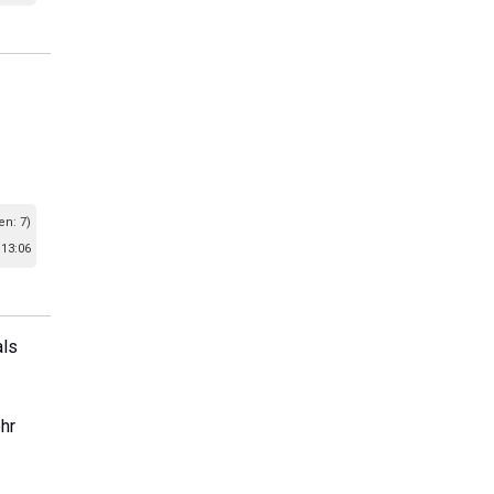
en: 7)
 13:06
als
hr