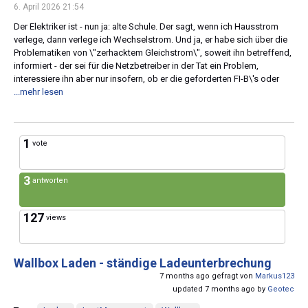
6. April 2026 21:54
Der Elektriker ist - nun ja: alte Schule. Der sagt, wenn ich Hausstrom
verlege, dann verlege ich Wechselstrom. Und ja, er habe sich über die
Problematiken von \"zerhacktem Gleichstrom\", soweit ihn betreffend,
informiert - der sei für die Netzbetreiber in der Tat ein Problem,
interessiere ihn aber nur insofern, ob er die geforderten FI-B\'s oder
...mehr lesen
1
vote
3
antworten
127
views
Wallbox Laden - ständige Ladeunterbrechung
7 months ago gefragt von
Markus123
updated 7 months ago by
Geotec