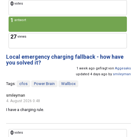
0
votes
1
antwort
27
views
Local emergency charging fallback - how have
you solved it?
1 week ago gefragt von
Aggesaks
updated 4 days ago by
smileyman
Tags:
cfos
Power Brain
Wallbox
smileyman
4. August 2026 0:48
I have a charging rule.
0
votes