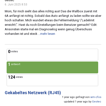
Geotec
6. Juni 2025 8:53
Moin, für mich sieht das alles richtig aus! Das die Wallbox zuerst mit
6A anfängt ist richtig. Sobald das Auto anfängt zu laden sollte sie aber
hoch schalten. Mich wundert etwas die Fehlermeldung \"Ladelimit
erreicht\". Hast du noch Einstellungen beim Benutzer gemacht? Edit:
Ansonsten starte mal ein Diagnoselog wenn genug Überschuss
vorhanden ist und steck
...mehr lesen
0
votes
1
antwort
124
views
Gekabeltes Netzwerk (RJ45)
1 year ago gefragt von
wm-cfos
updated 1 year ago by
Geotec