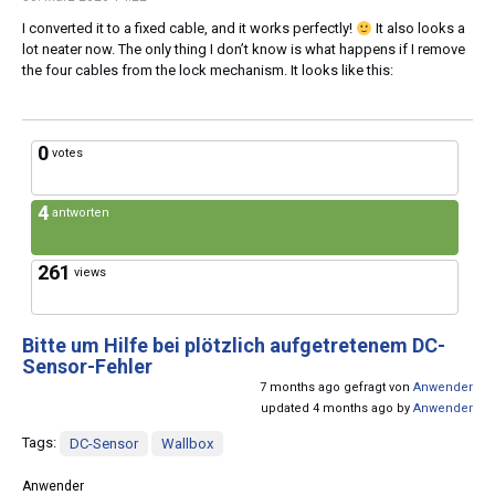
I converted it to a fixed cable, and it works perfectly!
It also looks a
lot neater now. The only thing I don’t know is what happens if I remove
the four cables from the lock mechanism. It looks like this:
0
votes
4
antworten
261
views
Bitte um Hilfe bei plötzlich aufgetretenem DC-
Sensor-Fehler
7 months ago gefragt von
Anwender
updated 4 months ago by
Anwender
Tags:
DC-Sensor
Wallbox
Anwender