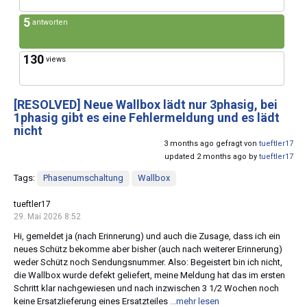
5
antworten
130
views
[RESOLVED]
Neue Wallbox lädt nur 3phasig, bei
1phasig gibt es eine Fehlermeldung und es lädt
nicht
3 months ago gefragt von
tueftler17
updated 2 months ago by
tueftler17
Tags:
Phasenumschaltung
Wallbox
tueftler17
29. Mai 2026 8:52
Hi, gemeldet ja (nach Erinnerung) und auch die Zusage, dass ich ein
neues Schütz bekomme aber bisher (auch nach weiterer Erinnerung)
weder Schütz noch Sendungsnummer. Also: Begeistert bin ich nicht,
die Wallbox wurde defekt geliefert, meine Meldung hat das im ersten
Schritt klar nachgewiesen und nach inzwischen 3 1/2 Wochen noch
keine Ersatzlieferung eines Ersatzteiles
...mehr lesen