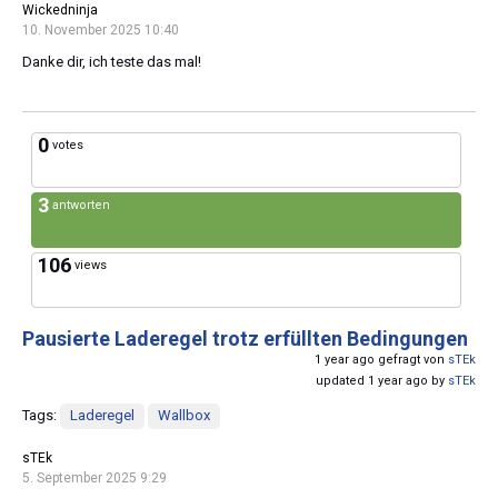
Wickedninja
10. November 2025 10:40
Danke dir, ich teste das mal!
0
votes
3
antworten
106
views
Pausierte Laderegel trotz erfüllten Bedingungen
1 year ago gefragt von
sTEk
updated 1 year ago by
sTEk
Tags:
Laderegel
Wallbox
sTEk
5. September 2025 9:29