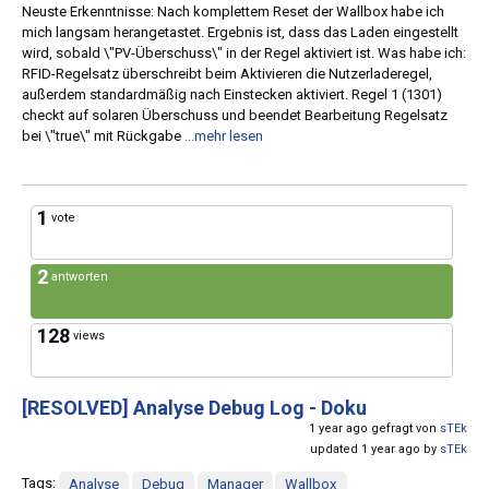
Neuste Erkenntnisse: Nach komplettem Reset der Wallbox habe ich
mich langsam herangetastet. Ergebnis ist, dass das Laden eingestellt
wird, sobald \"PV-Überschuss\" in der Regel aktiviert ist. Was habe ich:
RFID-Regelsatz überschreibt beim Aktivieren die Nutzerladeregel,
außerdem standardmäßig nach Einstecken aktiviert. Regel 1 (1301)
checkt auf solaren Überschuss und beendet Bearbeitung Regelsatz
bei \"true\" mit Rückgabe
...mehr lesen
1
vote
2
antworten
128
views
[RESOLVED]
Analyse Debug Log - Doku
1 year ago gefragt von
sTEk
updated 1 year ago by
sTEk
Tags:
Analyse
Debug
Manager
Wallbox