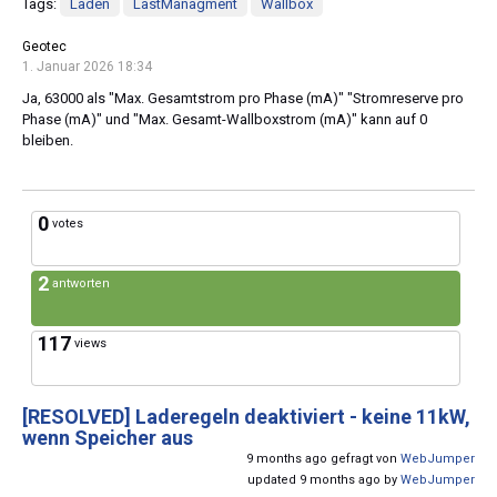
Tags:
Laden
LastManagment
Wallbox
Geotec
1. Januar 2026 18:34
Ja, 63000 als "Max. Gesamtstrom pro Phase (mA)" "Stromreserve pro
Phase (mA)" und "Max. Gesamt-Wallboxstrom (mA)" kann auf 0
bleiben.
0
votes
2
antworten
117
views
[RESOLVED]
Laderegeln deaktiviert - keine 11kW,
wenn Speicher aus
9 months ago gefragt von
WebJumper
updated 9 months ago by
WebJumper