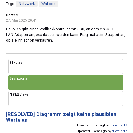
Tags:
Netzwerk
Wallbox
Geotec
27. Mai 2025 20:41
Hallo, es gibt einen Wallboxkontroller mit USB, an dem ein USB-
LAN.Adapter angeschlossen werden kann. Frag mal beim Support an,
ob sie ihn schon verkaufen.
0
votes
5
antworten
104
views
[RESOLVED]
Diagramm zeigt keine plausiblen
Werte an
1 year ago gefragt von
tueftler17
updated 1 year ago by
tueftler17