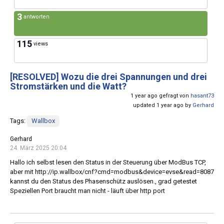
3
antworten
115
views
[RESOLVED]
Wozu die drei Spannungen und drei
Stromstärken und die Watt?
1 year ago gefragt von
hasant73
updated 1 year ago by
Gerhard
Tags:
Wallbox
Gerhard
24. März 2025 20:04
Hallo ich selbst lesen den Status in der Steuerung über ModBus TCP,
aber mit http://ip.wallbox/cnf?cmd=modbus&device=evse&read=8087
kannst du den Status des Phasenschütz auslösen., grad getestet
Speziellen Port braucht man nicht - läuft über http port