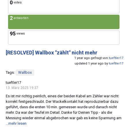
0
votes
2
antworten
95
views
[RESOLVED]
Wallbox "zählt" nicht mehr
1 year ago gefragt von
tueftler17
updated 1 year ago by
tueftler17
Tags:
Wallbox
tueftler17
13. März 2025 19:37
Es ist mir richtig peinlich, eines der beiden Kabel am Zähler war nicht
korrekt festgeschraubt. Der Wackelkontakt hat reproduzierbar dazu
geführt, dass die ersten 10 min. gemessen wurde und danach nicht
mehr. Da war der Teufel im Detail. Danke für Deinen Tipp - als die
Messung wieder einmal abgebrochen war gab es keine Spannung am
...mehr lesen