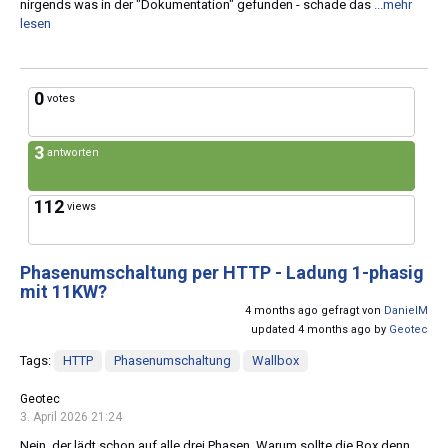
nirgends was in der "Dokumentation" gefunden - schade das
...mehr
lesen
0
votes
3
antworten
112
views
Phasenumschaltung per HTTP - Ladung 1-phasig
mit 11KW?
4 months ago gefragt von
DanielM
updated 4 months ago by
Geotec
Tags:
HTTP
Phasenumschaltung
Wallbox
Geotec
3. April 2026 21:24
Nein, der lädt schon auf alle drei Phasen. Warum sollte die Box denn