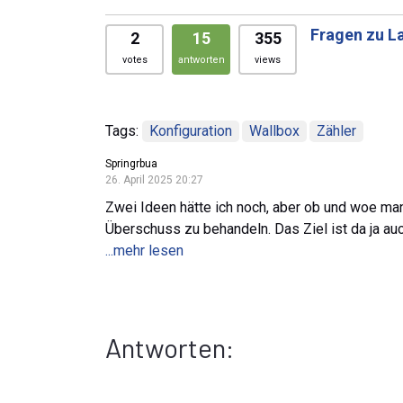
Fragen zu L
2
15
355
votes
antworten
views
Tags:
Konfiguration
Wallbox
Zähler
Springrbua
26. April 2025 20:27
Zwei Ideen hätte ich noch, aber ob und woe man
Überschuss zu behandeln. Das Ziel ist da ja au
...mehr lesen
Antworten: