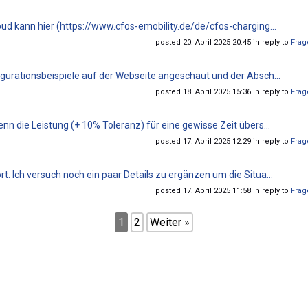
ud kann hier (https://www.cfos-emobility.de/de/cfos-charging...
posted 20. April 2025 20:45 in reply to
Frag
gurationsbeispiele auf der Webseite angeschaut und der Absch...
posted 18. April 2025 15:36 in reply to
Frag
n die Leistung (+ 10% Toleranz) für eine gewisse Zeit übers...
posted 17. April 2025 12:29 in reply to
Frag
. Ich versuch noch ein paar Details zu ergänzen um die Situa...
posted 17. April 2025 11:58 in reply to
Frag
1
2
Weiter »