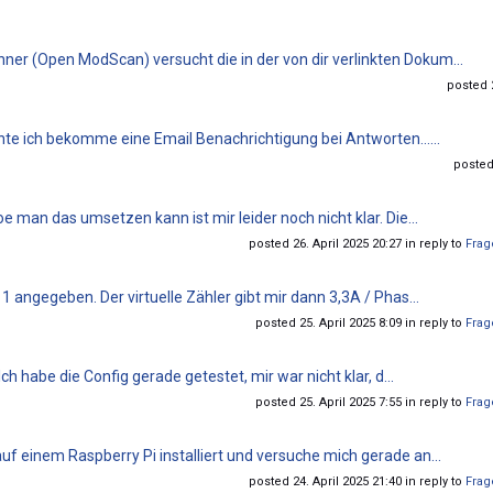
r (Open ModScan) versucht die in der von dir verlinkten Dokum...
posted 2
hte ich bekomme eine Email Benachrichtigung bei Antworten......
posted
e man das umsetzen kann ist mir leider noch nicht klar. Die...
posted 26. April 2025 20:27 in reply to
Frag
1 angegeben. Der virtuelle Zähler gibt mir dann 3,3A / Phas...
posted 25. April 2025 8:09 in reply to
Frag
Ich habe die Config gerade getestet, mir war nicht klar, d...
posted 25. April 2025 7:55 in reply to
Frag
f einem Raspberry Pi installiert und versuche mich gerade an...
posted 24. April 2025 21:40 in reply to
Frag