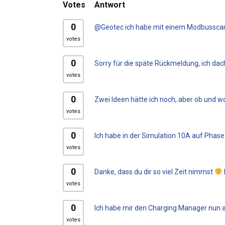
Votes
Antwort
0
@Geotec ich habe mit einem Modbusscanne
votes
0
Sorry für die späte Rückmeldung, ich dac
votes
0
Zwei Ideen hätte ich noch, aber ob und wo
votes
0
Ich habe in der Simulation 10A auf Phase 
votes
0
Danke, dass du dir so viel Zeit nimmst
votes
0
Ich habe mir den Charging Manager nun au
votes