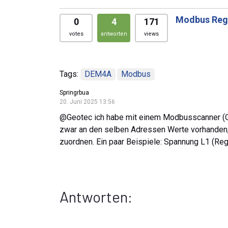
Modbus Reg
0
4
171
votes
antworten
views
Tags:
DEM4A
Modbus
Springrbua
20. Juni 2025 13:56
@Geotec ich habe mit einem Modbusscanner (Op
zwar an den selben Adressen Werte vorhanden, 
zuordnen. Ein paar Beispiele: Spannung L1 (R
Antworten: