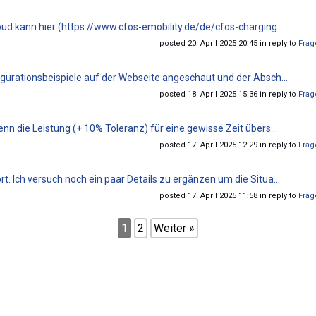
ud kann hier (https://www.cfos-emobility.de/de/cfos-charging...
posted 20. April 2025 20:45 in reply to
Frag
gurationsbeispiele auf der Webseite angeschaut und der Absch...
posted 18. April 2025 15:36 in reply to
Frag
n die Leistung (+ 10% Toleranz) für eine gewisse Zeit übers...
posted 17. April 2025 12:29 in reply to
Frag
. Ich versuch noch ein paar Details zu ergänzen um die Situa...
posted 17. April 2025 11:58 in reply to
Frag
1
2
Weiter »