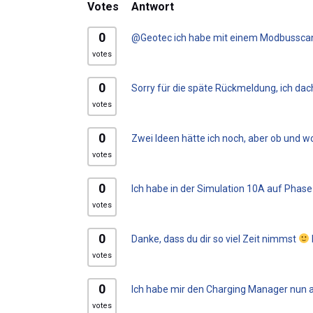
Votes
Antwort
0
@Geotec ich habe mit einem Modbusscanne
votes
0
Sorry für die späte Rückmeldung, ich dac
votes
0
Zwei Ideen hätte ich noch, aber ob und wo
votes
0
Ich habe in der Simulation 10A auf Phase 
votes
0
Danke, dass du dir so viel Zeit nimmst
votes
0
Ich habe mir den Charging Manager nun au
votes