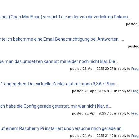
r (Open ModScan) versucht die in der von dir verlinkten Dokum...
posted 2
hte ich bekomme eine Email Benachrichtigung bei Antworten......
posted
e man das umsetzen kann ist mir leider noch nicht klar. Die...
posted 26. April 2025 20:27 in reply to
Frag
1 angegeben. Der virtuelle Zähler gibt mir dann 3,3A / Phas...
posted 25. April 2025 8:09 in reply to
Frag
Ich habe die Config gerade getestet, mir war nicht klar, d...
posted 25. April 2025 7:55 in reply to
Frag
f einem Raspberry Pi installiert und versuche mich gerade an...
posted 24. April 2025 21:40 in reply to
Frag