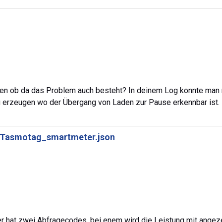
ten ob da das Problem auch besteht? In deinem Log konnte man 
 zu erzeugen wo der Übergang von Laden zur Pause erkennbar ist.
Tasmotag_smartmeter.json
r hat zwei Abfragecodes, bei enem wird die Leistung mit angeze