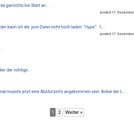
da garnichts bei Watt an....
posted 17. Dezember 
kann ich die .json Datei nicht hoch laden: "rtype": 1,...
posted 17. Dezember 
..
r der richtige...
al müsste jetzt eine Absturzinfo angekommen sein. Anbei der L...
1
2
Weiter »