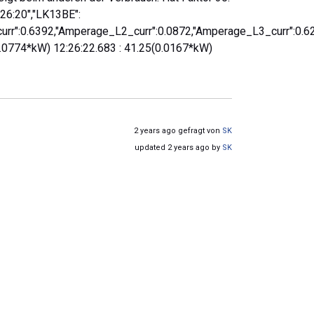
26:20","LK13BE":
urr":0.6392,"Amperage_L2_curr":0.0872,"Amperage_L3_curr":0.62
(0.0774*kW) 12:26:22.683 : 41.25(0.0167*kW)
2 years ago gefragt von
SK
updated 2 years ago by
SK