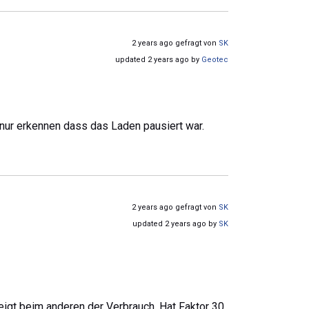
2 years ago gefragt von
SK
updated 2 years ago by
Geotec
nur erkennen dass das Laden pausiert war.
2 years ago gefragt von
SK
updated 2 years ago by
SK
igt beim anderen der Verbrauch. Hat Faktor 30.