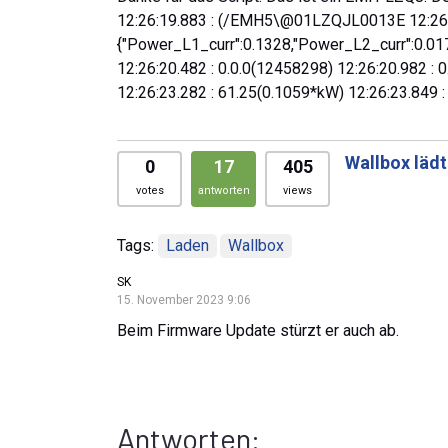
12:26:19.883 : (/EMH5\@01LZQJL0013E 12:26:2
{"Power_L1_curr":0.1328,"Power_L2_curr":0.01
12:26:20.482 : 0.0.0(12458298) 12:26:20.982 : 
12:26:23.282 : 61.25(0.1059*kW) 12:26:23.849 
Wallbox lädt
0
17
405
votes
antworten
views
Tags:
Laden
Wallbox
SK
15. November 2023 9:06
Beim Firmware Update stürzt er auch ab.
Antworten: