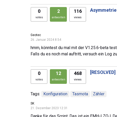
Asymmetrie
0
2
116
votes
antworten
views
Geotec
26. Januar 2024 8:54
hmm, könntest du mal mit der V1.25.6-beta tes
Falls du es noch mal auftritt, versuch ein Log
[RESOLVED]
0
12
468
votes
antworten
views
Tags:
Konfiguration
Tasmota
Zähler
SK
21. Dezember 2023 12:31
Danke für das Script. Das ist ein EMH-LZQJ. De