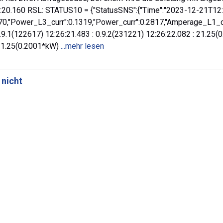
0.160 RSL: STATUS10 = {"StatusSNS":{"Time":"2023-12-21T12:
70,"Power_L3_curr":0.1319,"Power_curr":0.2817,"Amperage_L1_c
0.9.1(122617) 12:26:21.483 : 0.9.2(231221) 12:26:22.082 : 21.25
: 1.25(0.2001*kW)
...mehr lesen
 nicht