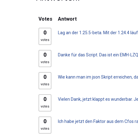
Votes
Antwort
0
Lag an der 1.25.5-beta. Mit der 1.24.4 läuft
votes
0
Danke für das Script. Das ist ein EMH-LZQ
votes
0
Wie kann man im json Skript erreichen, d
votes
0
Vielen Dank, jetzt klappt es wunderbar. J
votes
0
Ich habe jetzt den Faktor aus dem Cfos 
votes