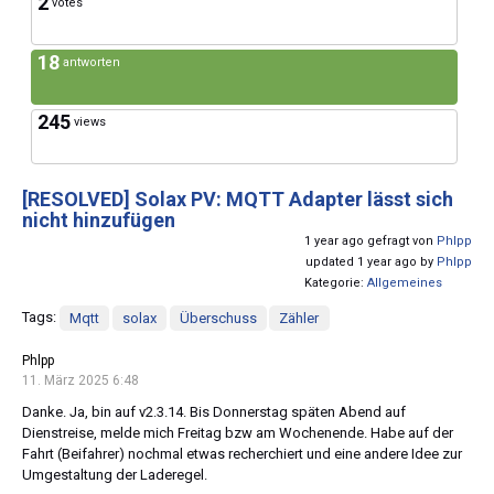
2
votes
18
antworten
245
views
[RESOLVED]
Solax PV: MQTT Adapter lässt sich
nicht hinzufügen
1 year ago gefragt von
Phlpp
updated 1 year ago by
Phlpp
Kategorie:
Allgemeines
Tags:
Mqtt
solax
Überschuss
Zähler
Phlpp
11. März 2025 6:48
Danke. Ja, bin auf v2.3.14. Bis Donnerstag späten Abend auf
Dienstreise, melde mich Freitag bzw am Wochenende. Habe auf der
Fahrt (Beifahrer) nochmal etwas recherchiert und eine andere Idee zur
Umgestaltung der Laderegel.