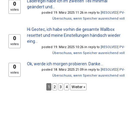
Laderegel habe ich im zweiten Teil minimal
0
geändert und...
votes
posted 19. März 2025 11:26 in reply to
[RESOLVED] PV-
Überschuss, wenn Speicher ausreichend voll
Hi Geotec, ich habe vorhin die gesamte Wallbox
resettet und meine Einstellungen händisch wieder
0
eing...
votes
posted 19. März 2025 10:26 in reply to
[RESOLVED] PV-
Überschuss, wenn Speicher ausreichend voll
Ok, werde ich morgen probieren. Danke...
0
posted 18. März 2025 21:09 in reply to
[RESOLVED] PV-
votes
Überschuss, wenn Speicher ausreichend voll
1
2
3
4
Weiter »