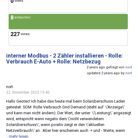
0
votes
8
antworten
227
views
interner Modbus - 2 Zähler installieren - Rolle:
Verbrauch E-Auto + Rolle: Netzbezug
2 years ago gefragt von
nort
updated 2 years ago by
nort
nort
22. November 2023 19:40
Hallo Geotec! Ich habe das heute mal beim Solarüberschuss Laden
getestet: SDM Rolle Verbrauch Grid Demand (steht auf \'Anzeige\'
und kann man nicht ändern): Der Wert, der unter \'Leistung\' angezeigt
wird, entspricht wenn negativ dem \'nicht verwendetem
Solarüberschuss\', wenn positiv zeigt er den \'aktuellen
Netzverbrauch\' an. Aber hier erscheinen auch + und - Werte, wenn
...mehr lesen