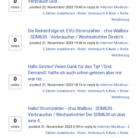
0
Verbrauch Grid ...
votes
posted 22. November 2023 19:40 in reply to
interner Modbus -
2 Zähler installieren - Rolle: Verbrauch E-Auto + Rolle:
Netzbezug
Die Reihenfolge ist: EVU-Stromzähler - cfos Wallbox
- SDM630 - Verbraucher / Wechselrichter Direkt h...
0
posted 21. November 2023 19:04 in reply to
interner Modbus -
votes
2 Zähler installieren - Rolle: Verbrauch E-Auto + Rolle:
Netzbezug
Hallo Geotec! Vielen Dank für den Tip! \'Grid
Demand\' hatte ich auch schon gelesen aber mir
0
war nic...
votes
posted 21. November 2023 18:15 in reply to
interner Modbus -
2 Zähler installieren - Rolle: Verbrauch E-Auto + Rolle:
Netzbezug
Hallo! Stromzähler - cfos Wallbox - SDM630 -
Verbraucher / Wechselrichter Der SDM630 ist über
0
eine 4...
votes
posted 21. November 2023 0:39 in reply to
interner Modbus - 2
Zähler installieren - Rolle: Verbrauch E-Auto + Rolle: