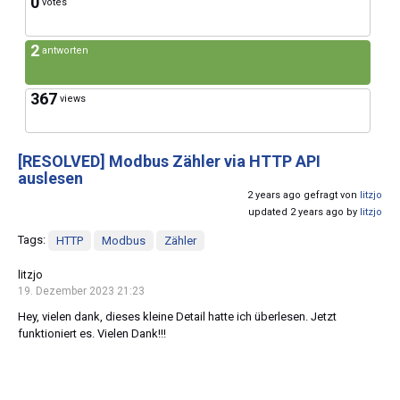
0
votes
2
antworten
367
views
[RESOLVED]
Modbus Zähler via HTTP API
auslesen
2 years ago gefragt von
litzjo
updated 2 years ago by
litzjo
Tags:
HTTP
Modbus
Zähler
litzjo
19. Dezember 2023 21:23
Hey, vielen dank, dieses kleine Detail hatte ich überlesen. Jetzt
funktioniert es. Vielen Dank!!!