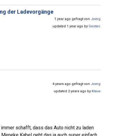
lung der Ladevorgänge
1 year ago gefragt von
Joerg
updated 1 year ago by
Geotec
4 years ago gefragt von
Joerg
updated 2 years ago by
Klaus
immer schafft, dass das Auto nicht zu laden
m Meneke Kabel geht das ja auch super einfach