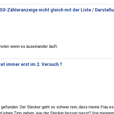
S0-Zähleranzeige nicht gleich mit der Liste / Darstel
holen wenn es auseinander läuft.
et immer erst im 2. Versuch ?
efunden: Der Stecker geht so schwer rein, dass meine Frau es 
mand einen Tipp geben, wie der Stecker besser passt? Von meine