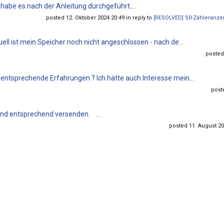
h habe es nach der Anleitung durchgeführt....
posted 12. Oktober 2024 20:49 in reply to
[RESOLVED] S0-Zähleranzei
tuell ist mein Speicher noch nicht angeschlossen - nach de...
posted 
r entsprechende Erfahrungen ? Ich hätte auch Interesse mein...
poste
 und entsprechend versenden. ...
posted 11. August 20