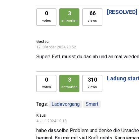
[RESOLVED]
0
3
66
votes
antworten
views
Geotec
12. Oktober 2024 20:52
Super! Evtl. musst du das ab und an mal wieder
Ladung start
0
3
310
votes
antworten
views
Tags:
Ladevorgang
Smart
Klaus
4. Juli 2024 10:18
habe dasselbe Problem und denke die Ursache g
beginnt. Bei mir mit viel Kraft gehts. Kann je