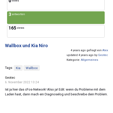
0
votes
3
antworten
165
views
Wallbox und Kia Niro
4 years ago gefragt von
Alex
updated 4 years ago by
Geotec
Kategorie:
Allgemeines
Tags:
Kia
Wallbox
Geotec
6. November 2022 13:24
Ist ja hier das cFos-Network! Also ja! Edit: wenn du Probleme mit dem
Laden hast, dann mach ein Diagnoselog und beschreibe dein Problem.