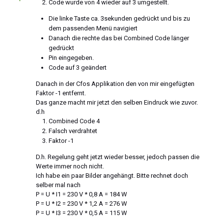
Code wurde von 4 wieder auf 3 umgestellt.
Die linke Taste ca. 3sekunden gedrückt und bis zu
dem passenden Menü navigiert
Danach die rechte das bei Combined Code länger
gedrückt
Pin eingegeben.
Code auf 3 geändert
Danach in der Cfos Applikation den von mir eingefügten
Faktor -1 entfernt.
Das ganze macht mir jetzt den selben Eindruck wie zuvor.
d.h
Combined Code 4
Falsch verdrahtet
Faktor -1
D.h. Regelung geht jetzt wieder besser, jedoch passen die
Werte immer noch nicht.
Ich habe ein paar Bilder angehängt. Bitte rechnet doch
selber mal nach
P = U * I1 = 230 V * 0,8 A = 184 W
P = U * I2 = 230 V * 1,2 A = 276 W
P = U * I3 = 230 V * 0,5 A = 115 W