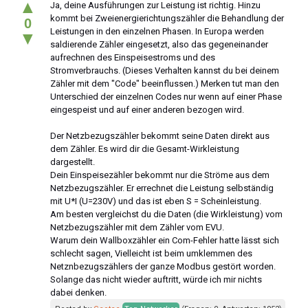
▲
Ja, deine Ausführungen zur Leistung ist richtig. Hinzu
kommt bei Zweienergierichtungszähler die Behandlung der
0
Leistungen in den einzelnen Phasen. In Europa werden
▼
saldierende Zähler eingesetzt, also das gegeneinander
aufrechnen des Einspeisestroms und des
Stromverbrauchs. (Dieses Verhalten kannst du bei deinem
Zähler mit dem "Code" beeinflussen.) Merken tut man den
Unterschied der einzelnen Codes nur wenn auf einer Phase
eingespeist und auf einer anderen bezogen wird.
Der Netzbezugszähler bekommt seine Daten direkt aus
dem Zähler. Es wird dir die Gesamt-Wirkleistung
dargestellt.
Dein Einspeisezähler bekommt nur die Ströme aus dem
Netzbezugszähler. Er errechnet die Leistung selbständig
mit U*I (U=230V) und das ist eben S = Scheinleistung.
Am besten vergleichst du die Daten (die Wirkleistung) vom
Netzbezugszähler mit dem Zähler vom EVU.
Warum dein Wallboxzähler ein Com-Fehler hatte lässt sich
schlecht sagen, Vielleicht ist beim umklemmen des
Netznbezugszählers der ganze Modbus gestört worden.
Solange das nicht wieder auftritt, würde ich mir nichts
dabei denken.