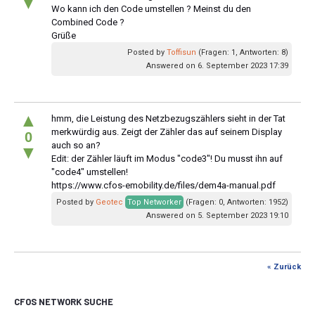
▼
Wo kann ich den Code umstellen ? Meinst du den
Combined Code ?
Grüße
Posted by
Toffisun
(Fragen: 1, Antworten: 8)
Answered on 6. September 2023 17:39
▲
hmm, die Leistung des Netzbezugszählers sieht in der Tat
merkwürdig aus. Zeigt der Zähler das auf seinem Display
0
auch so an?
▼
Edit: der Zähler läuft im Modus "code3"! Du musst ihn auf
"code4" umstellen!
https://www.cfos-emobility.de/files/dem4a-manual.pdf
Posted by
Geotec
Top Networker
(Fragen: 0, Antworten: 1952)
Answered on 5. September 2023 19:10
« Zurück
CFOS NETWORK SUCHE