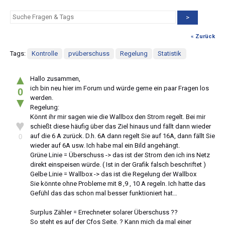
>
« Zurück
Tags:
Kontrolle
pvüberschuss
Regelung
Statistik
▲
Hallo zusammen,
ich bin neu hier im Forum und würde gerne ein paar Fragen los
0
werden.
▼
Regelung:
Könnt ihr mir sagen wie die Wallbox den Strom regelt. Bei mir
♥
schießt diese häufig über das Ziel hinaus und fällt dann wieder
auf die 6 A zurück. D.h. 6A dann regelt Sie auf 16A, dann fällt Sie
0
wieder auf 6A usw. Ich habe mal ein Bild angehängt.
Grüne Linie = Überschuss -> das ist der Strom den ich ins Netz
direkt einspeisen würde. ( Ist in der Grafik falsch beschriftet )
Gelbe Linie = Wallbox -> das ist die Regelung der Wallbox
Sie könnte ohne Probleme mit 8 ,9 , 10 A regeln. Ich hatte das
Gefühl das das schon mal besser funktioniert hat…
Surplus Zähler = Errechneter solarer Überschuss ??
So steht es auf der Cfos Seite. ? Kann mich da mal einer