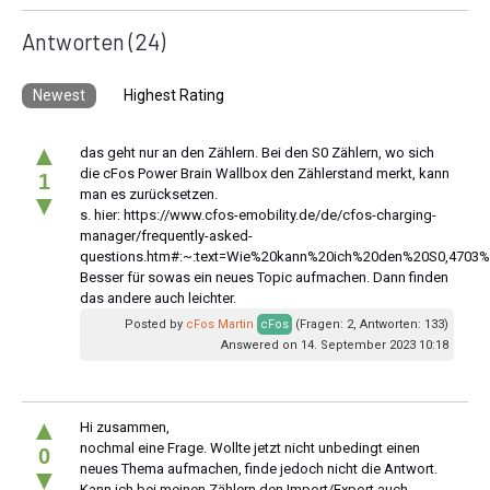
Antworten
(24)
Newest
Highest Rating
▲
das geht nur an den Zählern. Bei den S0 Zählern, wo sich
die cFos Power Brain Wallbox den Zählerstand merkt, kann
1
man es zurücksetzen.
▼
s. hier: https://www.cfos-emobility.de/de/cfos-charging-
manager/frequently-asked-
questions.htm#:~:text=Wie%20kann%20ich%20den%20S0,470
Besser für sowas ein neues Topic aufmachen. Dann finden
das andere auch leichter.
Posted by
cFos Martin
cFos
(Fragen: 2, Antworten: 133)
Answered on 14. September 2023 10:18
▲
Hi zusammen,
nochmal eine Frage. Wollte jetzt nicht unbedingt einen
0
neues Thema aufmachen, finde jedoch nicht die Antwort.
▼
Kann ich bei meinen Zählern den Import/Export auch