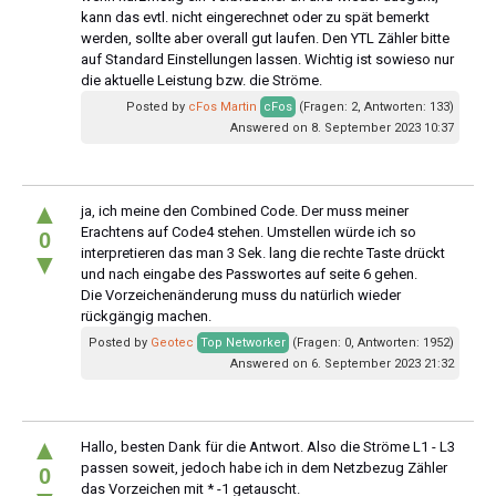
kann das evtl. nicht eingerechnet oder zu spät bemerkt
werden, sollte aber overall gut laufen. Den YTL Zähler bitte
auf Standard Einstellungen lassen. Wichtig ist sowieso nur
die aktuelle Leistung bzw. die Ströme.
Posted by
cFos Martin
cFos
(Fragen: 2, Antworten: 133)
Answered on 8. September 2023 10:37
▲
ja, ich meine den Combined Code. Der muss meiner
Erachtens auf Code4 stehen. Umstellen würde ich so
0
interpretieren das man 3 Sek. lang die rechte Taste drückt
▼
und nach eingabe des Passwortes auf seite 6 gehen.
Die Vorzeichenänderung muss du natürlich wieder
rückgängig machen.
Posted by
Geotec
Top Networker
(Fragen: 0, Antworten: 1952)
Answered on 6. September 2023 21:32
▲
Hallo, besten Dank für die Antwort. Also die Ströme L1 - L3
passen soweit, jedoch habe ich in dem Netzbezug Zähler
0
das Vorzeichen mit * -1 getauscht.