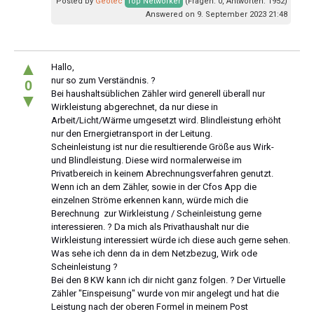
Posted by
Geotec
Top Networker
(Fragen: 0, Antworten: 1952)
Answered on 9. September 2023 21:48
▲
Hallo,
nur so zum Verständnis. ?
0
Bei haushaltsüblichen Zähler wird generell überall nur
▼
Wirkleistung abgerechnet, da nur diese in
Arbeit/Licht/Wärme umgesetzt wird. Blindleistung erhöht
nur den Ernergietransport in der Leitung.
Scheinleistung ist nur die resultierende Größe aus Wirk-
und Blindleistung. Diese wird normalerweise im
Privatbereich in keinem Abrechnungsverfahren genutzt.
Wenn ich an dem Zähler, sowie in der Cfos App die
einzelnen Ströme erkennen kann, würde mich die
Berechnung zur Wirkleistung / Scheinleistung gerne
interessieren. ? Da mich als Privathaushalt nur die
Wirkleistung interessiert würde ich diese auch gerne sehen.
Was sehe ich denn da in dem Netzbezug, Wirk ode
Scheinleistung ?
Bei den 8 KW kann ich dir nicht ganz folgen. ? Der Virtuelle
Zähler "Einspeisung" wurde von mir angelegt und hat die
Leistung nach der oberen Formel in meinem Post