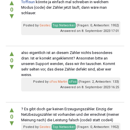
▲
Toffisun
könnte ja einfach mal schreiben in welchem
Modus (code) der Zähler jetzt läuft, dann wäre man
0
schlauer.
▼
Posted by
Geotec
Top Networker
(Fragen: 0, Antworten: 1952)
Answered on 8. September 2023 17:01
▲
also eigentlich ist an diesem Zähler nichts besonderes
dran. Ist er korrekt angeklemmt? Ansonsten bitte an
0
unseren Support wenden, dass wir ihn tauschen. Kommt
▼
sehr selten vor, das diese Zähler defekt sind, aber wer
weiss.
Posted by
cFos Martin
cFos
(Fragen: 2, Antworten: 133)
Answered on 8. September 2023 16:25
▲
? Es gibt doch gar keinen Erzeugungszähler. Einzig der
Netzbezugszähler ist vorhanden und der errechnet (meiner
0
Meinung nach) die Leistung falsch (code3 statt code4)
▼
Posted by
Geotec
Top Networker
(Fragen: 0, Antworten: 1952)