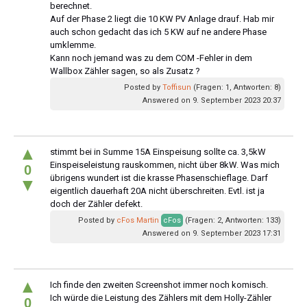
berechnet.
Auf der Phase 2 liegt die 10 KW PV Anlage drauf. Hab mir
auch schon gedacht das ich 5 KW auf ne andere Phase
umklemme.
Kann noch jemand was zu dem COM -Fehler in dem
Wallbox Zähler sagen, so als Zusatz ?
Posted by
Toffisun
(Fragen: 1, Antworten: 8)
Answered on 9. September 2023 20:37
▲
stimmt bei in Summe 15A Einspeisung sollte ca. 3,5kW
Einspeiseleistung rauskommen, nicht über 8kW. Was mich
0
übrigens wundert ist die krasse Phasenschieflage. Darf
▼
eigentlich dauerhaft 20A nicht überschreiten. Evtl. ist ja
doch der Zähler defekt.
Posted by
cFos Martin
cFos
(Fragen: 2, Antworten: 133)
Answered on 9. September 2023 17:31
▲
Ich finde den zweiten Screenshot immer noch komisch.
Ich würde die Leistung des Zählers mit dem Holly-Zähler
0